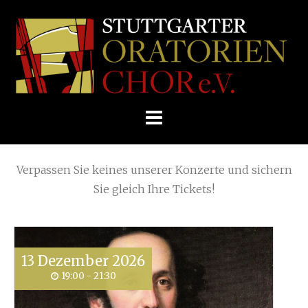
Skip
(Page 5)
Home
»
View all posts by
Ute Konnerth
to
STUTTGARTER
content
ORATORIENCHOR
Die nächsten KONZERTE
E.V.
Verpassen Sie keines unserer Konzerte und sichern
Sie gleich Ihre Tickets!
13
Dezember
2026
19:00 - 21:30