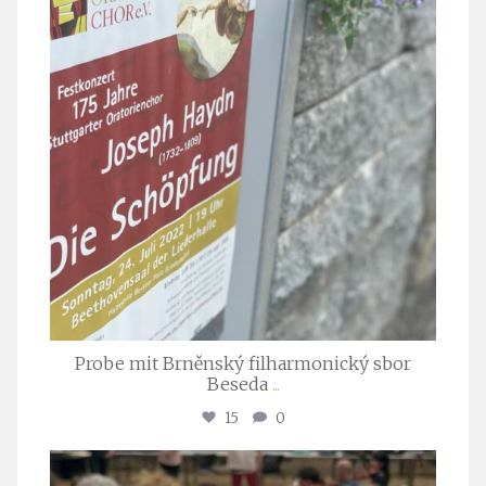
Probe mit Brněnský filharmonický sbor
Beseda
...
15
0
stuttgarter_oratorienchor
Juli 23