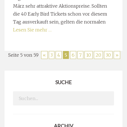
März sehr attraktive Aktionspreise. Sollten
die 40 Early Bird Tickets schon vor diesem
Tag ausverkauft sein, gelten die normalen
Lesen Sie mehr …
Seite 5 von 59
«
3
4
5
6
7
10
20
30
»
SUCHE
Search
for:
ARCHIV