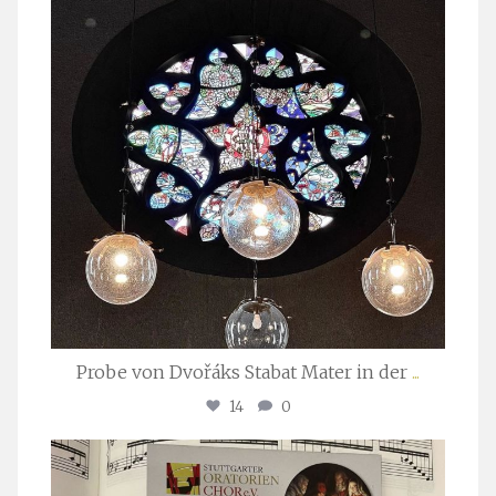
Probe von Dvořáks Stabat Mater in der
...
14
0
stuttgarter_oratorienchor
Nov. 29