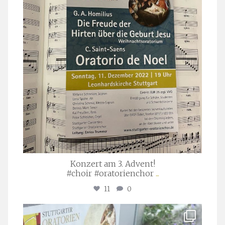
Konzert am 3. Advent!
#choir #oratorienchor
...
11
0
stuttgarter_oratorienchor
Juli 23