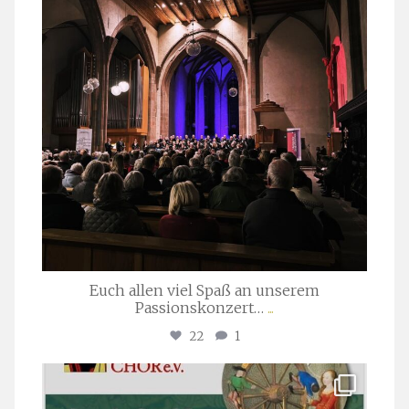
Euch allen viel Spaß an unserem
Passionskonzert…
...
22
1
stuttgarter_oratorienchor
Juli 22