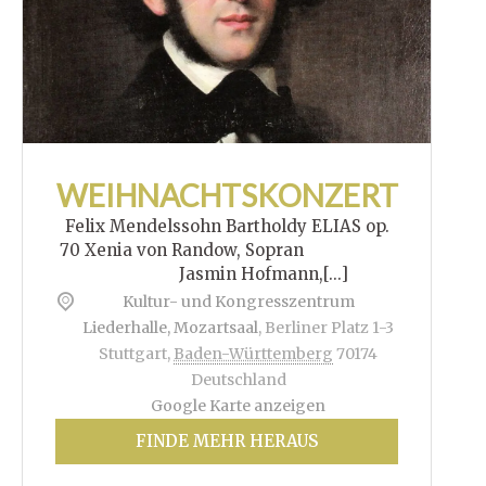
WEIHNACHTSKONZERT
Felix Mendelssohn Bartholdy ELIAS op.
70 Xenia von Randow, Sopran
Jasmin Hofmann,[...]
Kultur- und Kongresszentrum
Liederhalle, Mozartsaal
,
Berliner Platz 1-3
Stuttgart
,
Baden-Württemberg
70174
Deutschland
Google Karte anzeigen
FINDE MEHR HERAUS