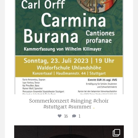
Sommerkonzert #singing #choir
#stuttgart #summer
...
16
1
stuttgarter_oratorienchor
Apr. 1