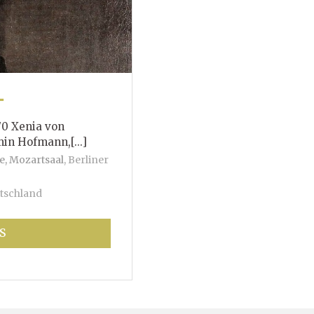
T
70 Xenia von
mann,[...]
e, Mozartsaal
,
Berliner
tschland
S