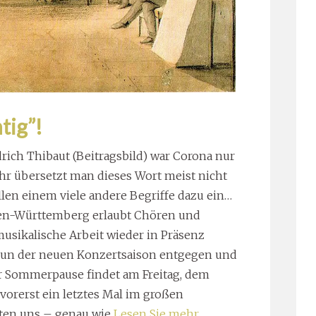
tig”!
rich Thibaut (Beitragsbild) war Corona nur
ahr übersetzt man dieses Wort meist nicht
llen einem viele andere Begriffe dazu ein…
en-Württemberg erlaubt Chören und
usikalische Arbeit wieder in Präsenz
nun der neuen Konzertsaison entgegen und
r Sommerpause findet am Freitag, dem
 vorerst ein letztes Mal im großen
lten uns – genau wie
Lesen Sie mehr …