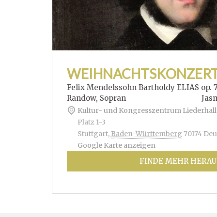
WEIHNACHTSKONZER
Felix Mendelssohn Bartholdy ELIAS op. 
Randow, Sopran Jasmin Hof
Kultur- und Kongresszentrum Liederhall
Platz 1-3
Stuttgart
,
Baden-Württemberg
70174
Deu
Google Karte anzeigen
FINDE MEHR HERAU