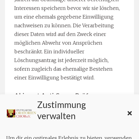
Interessen speichern bevor wir sie löschen,
um eine ehemals gegebene Einwilligung
nachweisen zu können. Die Verarbeitung
dieser Daten wird auf den Zweck einer
möglichen Abwehr von Ansprüchen
beschränkt. Ein individueller
Löschungsantrag ist jederzeit möglich,
sofern zugleich das ehemalige Bestehen
einer Einwilligung bestätigt wird.
Akismet Anti-Spam-Prüfung
Zustimmung
Unser Onlineangebot nutzt den Dienst
verwalten
„Akismet“, der von der Automattic Inc., 60
29th Street #343, San Francisco, CA 94110, USA,
angeboten wird. Die Nutzung erfolgt auf
Um dir ein optimales Erlebnis zu bieten, verwenden