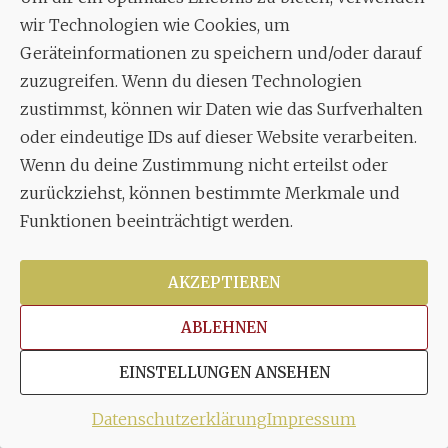
Grundlage unserer berechtigten Interessen
wir Technologien wie Cookies, um
im Sinne des Art. 6 Abs. 1 lit. f) DSGVO. Mit
Geräteinformationen zu speichern und/oder darauf
Hilfe dieses Dienstes werden Kommentare
zuzugreifen. Wenn du diesen Technologien
echter Menschen von Spam-Kommentaren
zustimmst, können wir Daten wie das Surfverhalten
unterschieden. Dazu werden alle
oder eindeutige IDs auf dieser Website verarbeiten.
Kommentarangaben an einen Server in den
Wenn du deine Zustimmung nicht erteilst oder
USA verschickt, wo sie analysiert und für
zurückziehst, können bestimmte Merkmale und
Vergleichszwecke vier Tage lang gespeichert
Funktionen beeinträchtigt werden.
werden. Ist ein Kommentar als Spam
eingestuft worden, werden die Daten über
AKZEPTIEREN
diese Zeit hinaus gespeichert. Zu diesen
ABLEHNEN
Angaben gehören der eingegebene Name,
die Emailadresse, die IP-Adresse, der
EINSTELLUNGEN ANSEHEN
Kommentarinhalt, der Referrer, Angaben
zum verwendeten Browser sowie dem
Datenschutzerklärung
Impressum
Computersystem und die Zeit des Eintrags.