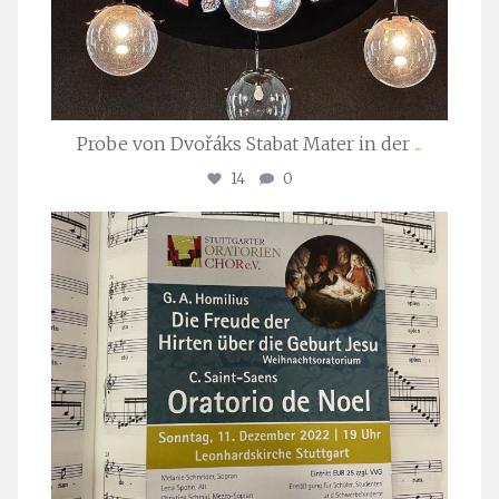
Probe von Dvořáks Stabat Mater in der
...
14
0
stuttgarter_oratorienchor
Nov. 29