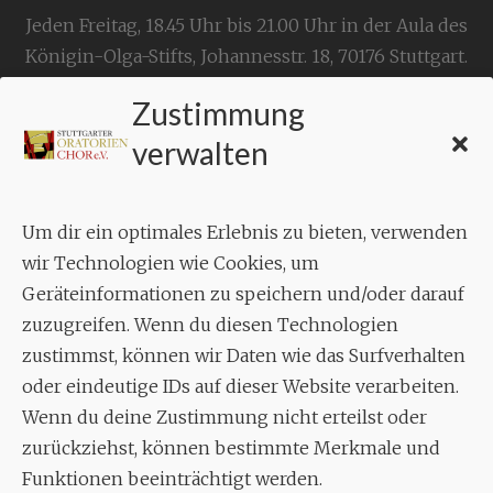
Jeden Freitag, 18.45 Uhr bis 21.00 Uhr in der Aula des
Königin-Olga-Stifts,
Johannesstr. 18,
70176 Stuttgart
.
Zustimmung
KONTAKT
verwalten
Geschäftsstelle:
c./o.
Bruno Feil
Um dir ein optimales Erlebnis zu bieten, verwenden
Aixheimer Str. 18
wir Technologien wie Cookies, um
70619 Stuttgart
Geräteinformationen zu speichern und/oder darauf
zuzugreifen. Wenn du diesen Technologien
MUSIK
zustimmst, können wir Daten wie das Surfverhalten
Musikalischer Leiter:
oder eindeutige IDs auf dieser Website verarbeiten.
Enrico Trummer
Wenn du deine Zustimmung nicht erteilst oder
Tel.
+49 (0)177 / 34 23 57 1
zurückziehst, können bestimmte Merkmale und
Funktionen beeinträchtigt werden.
Facebook
Twitter
YouTube
Instagram