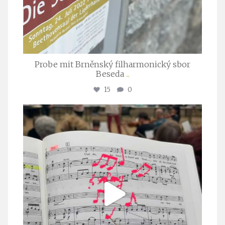
Probe mit Brněnský filharmonický sbor
Beseda
...
15
0
stuttgarter_oratorienchor
Juli 23