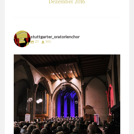
Dezember 2016
stuttgarter_oratorienchor
27
301
stuttgarter_oratorienchor
März 24