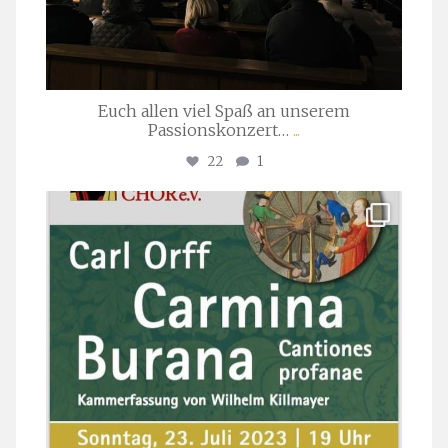
Euch allen viel Spaß an unserem
Passionskonzert…
...
22
1
stuttgarter_oratorienchor
Juli 22