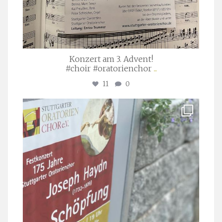
Konzert am 3. Advent!
#choir #oratorienchor
...
11
0
stuttgarter_oratorienchor
Juli 23