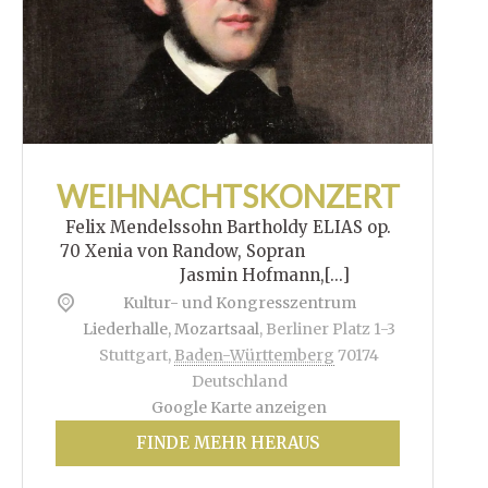
WEIHNACHTSKONZERT
Felix Mendelssohn Bartholdy ELIAS op.
70 Xenia von Randow, Sopran
Jasmin Hofmann,[...]
Kultur- und Kongresszentrum
Liederhalle, Mozartsaal
,
Berliner Platz 1-3
Stuttgart
,
Baden-Württemberg
70174
Deutschland
Google Karte anzeigen
FINDE MEHR HERAUS