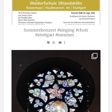
Sommerkonzert #singing #choir
#stuttgart #summer
...
16
1
stuttgarter_oratorienchor
Apr. 1