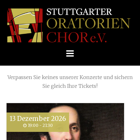
Skip
Home
»
2025
»
Juni
to
STUTTGARTER
content
ORATORIENCHOR
Die nächsten KONZERTE
E.V.
Verpassen Sie keines unserer Konzerte und sichern
Sie gleich Ihre Tickets!
13
Dezember
2026
19:00 - 21:30