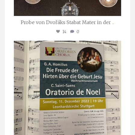
Probe von Dvořáks Stabat Mater in der
...
14
0
stuttgarter_oratorienchor
Nov. 29