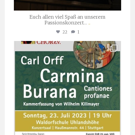
Euch allen viel Spaß an unserem
Passionskonzert…
...
22
1
stuttgarter_oratorienchor
Juli 22