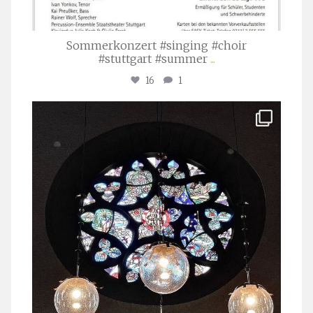
Sommerkonzert #singing #choir
#stuttgart #summer
...
16
1
stuttgarter_oratorienchor
Apr. 1