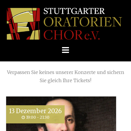
Skip
Home
»
2017
»
Februar
to
STUTTGARTER
content
ORATORIENCHOR
Die nächsten KONZERTE
E.V.
Verpassen Sie keines unserer Konzerte und sichern
Sie gleich Ihre Tickets!
13
Dezember
2026
19:00 - 21:30