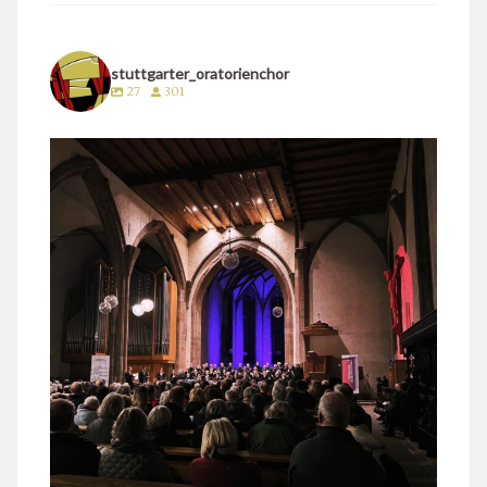
stuttgarter_oratorienchor
27
301
stuttgarter_oratorienchor
März 24