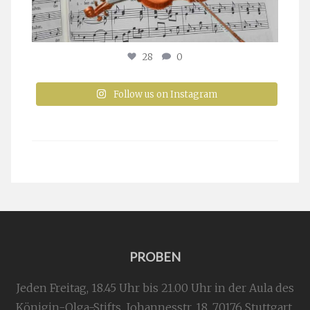
28
0
Follow us on Instagram
PROBEN
Jeden Freitag, 18.45 Uhr bis 21.00 Uhr in der Aula des
Königin-Olga-Stifts,
Johannesstr. 18,
70176 Stuttgart
.