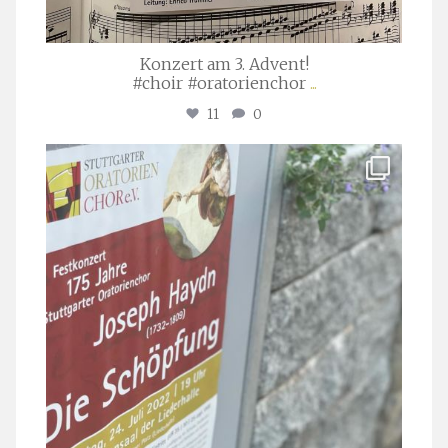
Konzert am 3. Advent!
#choir #oratorienchor
...
11
0
stuttgarter_oratorienchor
Juli 23