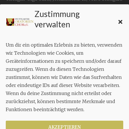
Zustimmung
KONTAKT
verwalten
Geschäftsstelle:
c./o.
Bruno Feil
Um dir ein optimales Erlebnis zu bieten, verwenden
Aixheimer Str. 18
wir Technologien wie Cookies, um
70619 Stuttgart
Geräteinformationen zu speichern und/oder darauf
zuzugreifen. Wenn du diesen Technologien
MUSIK
zustimmst, können wir Daten wie das Surfverhalten
Musikalischer Leiter:
oder eindeutige IDs auf dieser Website verarbeiten.
Enrico Trummer
Wenn du deine Zustimmung nicht erteilst oder
Tel.
+49 (0)177 / 34 23 57 1
zurückziehst, können bestimmte Merkmale und
Facebook
Twitter
YouTube
Instagram
Funktionen beeinträchtigt werden.
AKZEPTIEREN