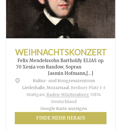
WEIHNACHTSKONZERT
Felix Mendelssohn Bartholdy ELIAS op.
70 Xenia von Randow, Sopran
Jasmin Hofmann,[...]
Kultur- und Kongresszentrum
Liederhalle, Mozartsaal
,
Berliner Platz 1-3
Stuttgart
,
Baden-Württemberg
70174
Deutschland
Google Karte anzeigen
FINDE MEHR HERAUS