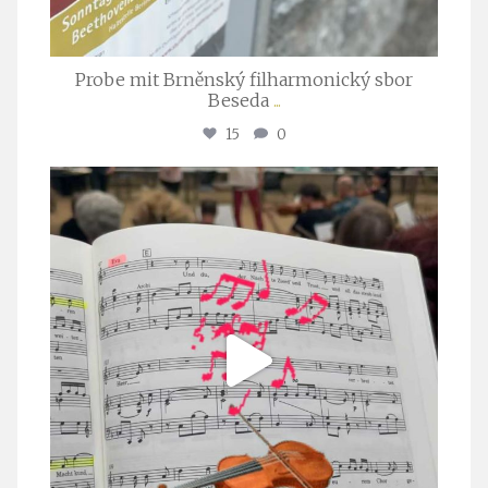
Probe mit Brněnský filharmonický sbor
Beseda
...
15
0
stuttgarter_oratorienchor
Juli 23