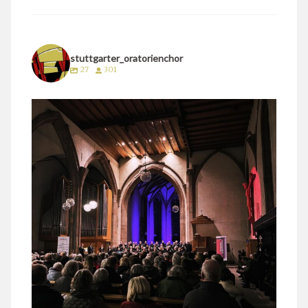
stuttgarter_oratorienchor
27
301
stuttgarter_oratorienchor
März 24