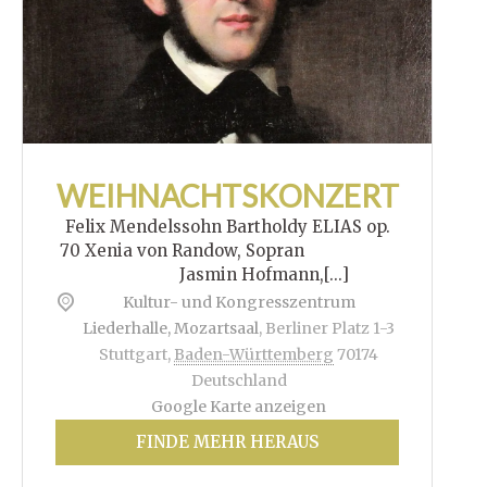
WEIHNACHTSKONZERT
Felix Mendelssohn Bartholdy ELIAS op.
70 Xenia von Randow, Sopran
Jasmin Hofmann,[...]
Kultur- und Kongresszentrum
Liederhalle, Mozartsaal
,
Berliner Platz 1-3
Stuttgart
,
Baden-Württemberg
70174
Deutschland
Google Karte anzeigen
FINDE MEHR HERAUS