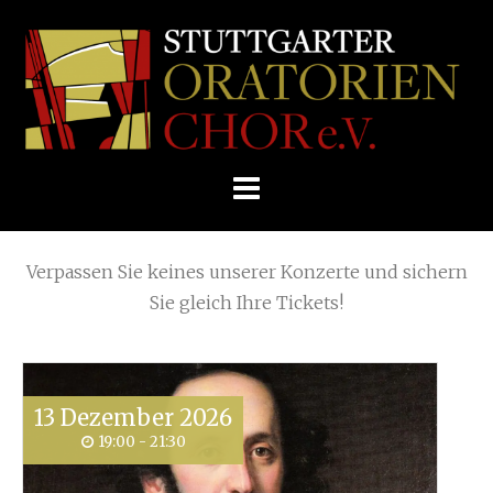
Skip
Home
»
2024
»
Januar
to
STUTTGARTER
content
ORATORIENCHOR
Die nächsten KONZERTE
E.V.
Verpassen Sie keines unserer Konzerte und sichern
Sie gleich Ihre Tickets!
13
Dezember
2026
19:00 - 21:30