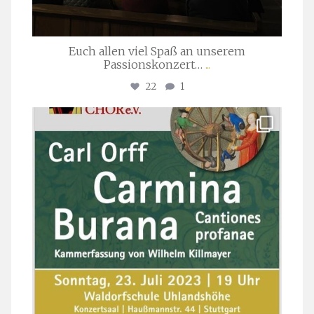
Euch allen viel Spaß an unserem
Passionskonzert…
...
22
1
stuttgarter_oratorienchor
Juli 22