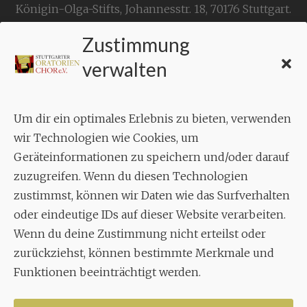
Königin-Olga-Stifts,
Johannesstr. 18,
70176 Stuttgart
.
Zustimmung
KONTAKT
verwalten
Geschäftsstelle:
c./o.
Bruno Feil
Um dir ein optimales Erlebnis zu bieten, verwenden
Aixheimer Str. 18
wir Technologien wie Cookies, um
70619 Stuttgart
Geräteinformationen zu speichern und/oder darauf
zuzugreifen. Wenn du diesen Technologien
MUSIK
zustimmst, können wir Daten wie das Surfverhalten
Musikalischer Leiter:
oder eindeutige IDs auf dieser Website verarbeiten.
Enrico Trummer
Wenn du deine Zustimmung nicht erteilst oder
Tel.
+49 (0)177 / 34 23 57 1
zurückziehst, können bestimmte Merkmale und
Funktionen beeinträchtigt werden.
Facebook
Twitter
YouTube
Instagram