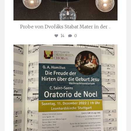
Probe von Dvořáks Stabat Mater in der
...
14
0
stuttgarter_oratorienchor
Nov. 29