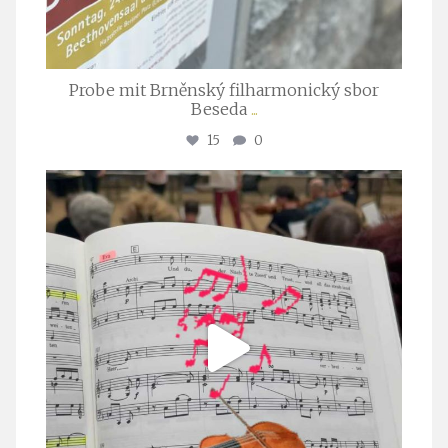
Probe mit Brněnský filharmonický sbor
Beseda
...
15
0
stuttgarter_oratorienchor
Juli 23