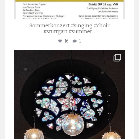
Sommerkonzert #singing #choir
#stuttgart #summer
...
16
1
stuttgarter_oratorienchor
Apr. 1