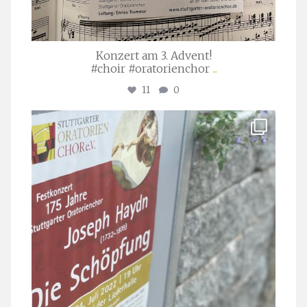
Konzert am 3. Advent!
#choir #oratorienchor
...
11
0
stuttgarter_oratorienchor
Juli 23