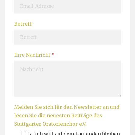
n
h
a
n
m
a
Betreff
e
m
e
Ihre Nachricht
*
Melden Sie sich für den Newsletter an und
lesen Sie die neuesten Beiträge des
Stuttgarter Oratorienchor e.V.
Ja, ich will auf dem Laufenden bleiben