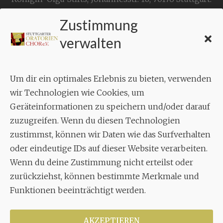
Zustimmung
KONTAKT
verwalten
Geschäftsstelle:
c./o.
Bruno Feil
Um dir ein optimales Erlebnis zu bieten, verwenden
Aixheimer Str. 18
wir Technologien wie Cookies, um
70619 Stuttgart
Geräteinformationen zu speichern und/oder darauf
zuzugreifen. Wenn du diesen Technologien
MUSIK
zustimmst, können wir Daten wie das Surfverhalten
Musikalischer Leiter:
oder eindeutige IDs auf dieser Website verarbeiten.
Enrico Trummer
Wenn du deine Zustimmung nicht erteilst oder
Tel.
+49 (0)177 / 34 23 57 1
zurückziehst, können bestimmte Merkmale und
Funktionen beeinträchtigt werden.
Facebook
Twitter
YouTube
Instagram
AKZEPTIEREN