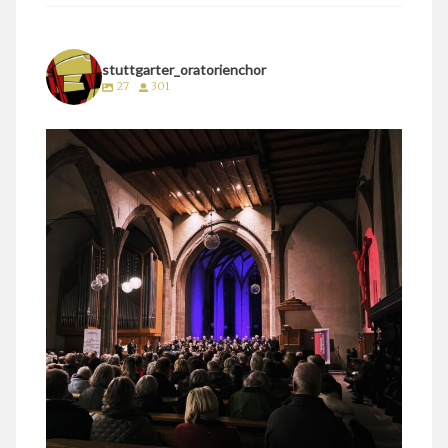
stuttgarter_oratorienchor
27
301
stuttgarter_oratorienchor
März 24