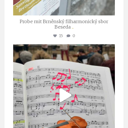
Probe mit Brněnský filharmonický sbor
Beseda
...
15
0
stuttgarter_oratorienchor
Juli 23