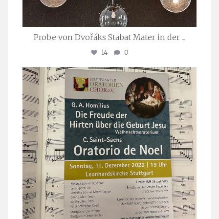
Probe von Dvořáks Stabat Mater in der
...
14
0
stuttgarter_oratorienchor
Nov. 29