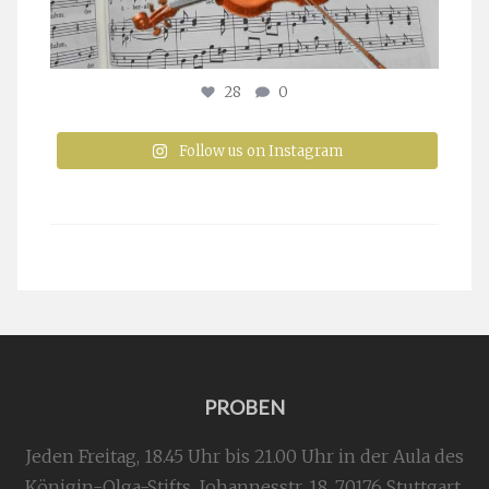
28
0
Follow us on Instagram
PROBEN
Jeden Freitag, 18.45 Uhr bis 21.00 Uhr in der Aula des
Königin-Olga-Stifts,
Johannesstr. 18,
70176 Stuttgart
.