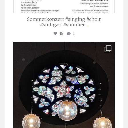
Sommerkonzert #singing #choir
#stuttgart #summer
...
16
1
stuttgarter_oratorienchor
Apr. 1