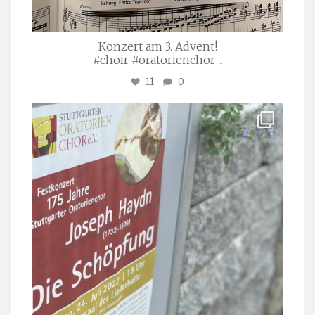
Konzert am 3. Advent!
#choir #oratorienchor
...
11
0
stuttgarter_oratorienchor
Juli 23