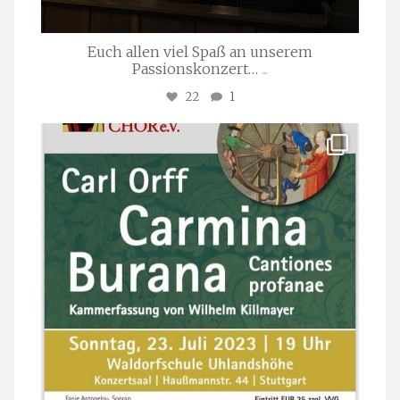
Euch allen viel Spaß an unserem
Passionskonzert…
...
22
1
stuttgarter_oratorienchor
Juli 22