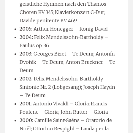
geistliche Hymnen nach den Thamos-
Chören KV 345; Klavierkonzert C-Dur;
Davide penitente KV 469
2005:
Arthur Honegger – König David
2004:
Felix Mendelssohn-Bartholdy –
Paulus op. 36
2003:
Georges Bizet – Te Deum; Antonín
Dvořák – Te Deum; Anton Bruckner – Te
Deum
2002:
Felix Mendelssohn-Bartholdy –
Sinfonie Nr. 2 (Lobgesang); Joseph Haydn
– Te Deum
2001:
Antonio Vivaldi – Gloria; Francis
Poulenc – Gloria; John Rutter – Gloria
2000:
Camille Saint-Saëns – Oratorio de
Noël; Ottorino Respighi – Lauda per la