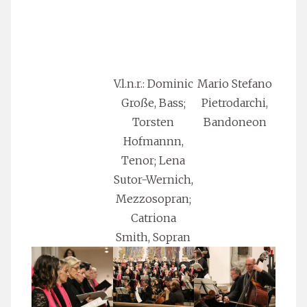
V.l.n.r.: Dominic
Mario Stefano
Große, Bass;
Pietrodarchi,
Torsten
Bandoneon
Hofmannn,
Tenor; Lena
Sutor-Wernich,
Mezzosopran;
Catriona
Smith, Sopran