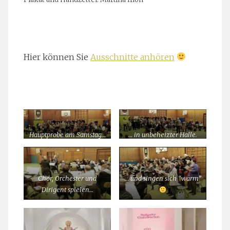
Hier können Sie
Ausschnitte anhören
Hauptprobe am Samstag…
… in unbeheizter Halle.
Wir geben alles!
Chor, Orchester und
… und singen sich “warm”
Dirigent spielen…