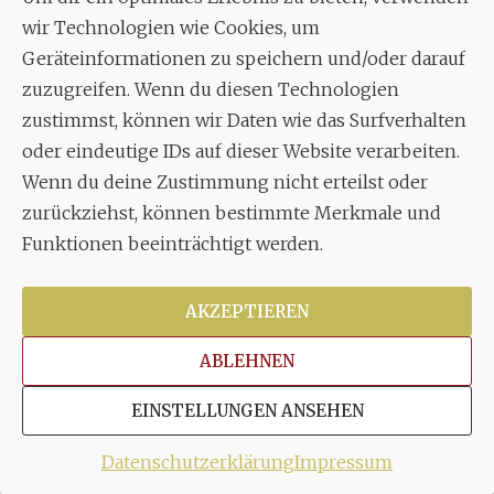
März 2022
wir Technologien wie Cookies, um
Geräteinformationen zu speichern und/oder darauf
November 2021
zuzugreifen. Wenn du diesen Technologien
Oktober 2021
zustimmst, können wir Daten wie das Surfverhalten
oder eindeutige IDs auf dieser Website verarbeiten.
September 2021
Wenn du deine Zustimmung nicht erteilst oder
Mai 2021
zurückziehst, können bestimmte Merkmale und
März 2021
Funktionen beeinträchtigt werden.
Januar 2021
AKZEPTIEREN
September 2020
ABLEHNEN
August 2020
April 2020
EINSTELLUNGEN ANSEHEN
März 2020
Datenschutzerklärung
Impressum
Februar 2020