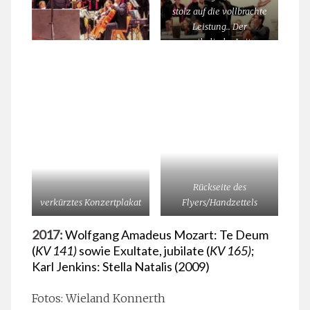
stolz auf die vollbrachte
Leistung.. Der
musikalische Leiter
strahlt
Rückseite des
verkürztes Konzertplakat
Flyers/Handzettels
2017:
Wolfgang Amadeus Mozart: Te Deum
(
KV 141)
sowie Exultate, jubilate (
KV 165)
;
Karl Jenkins: Stella Natalis (2009)
Fotos: Wieland Konnerth