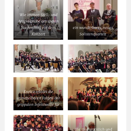
Wie immer: Stell- und
Anspielprobe am späten
Nachmittag vor dem
ein wunderbares, neues
Konzert
Solistenquartett
Enrico erklärt die
unmittelbaren Folgen der
grippalen Infektwelle für
unser Konzert
Alle sind glücklich und