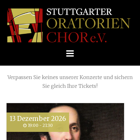
Skip
Home
»
2023
»
September
to
STUTTGARTER
content
ORATORIENCHOR
Die nächsten KONZERTE
E.V.
Verpassen Sie keines unserer Konzerte und sichern
Sie gleich Ihre Tickets!
13
Dezember
2026
19:00 - 21:30