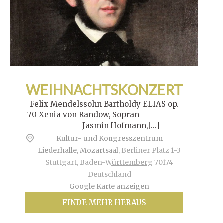
WEIHNACHTSKONZERT
Felix Mendelssohn Bartholdy ELIAS op.
70 Xenia von Randow, Sopran
Jasmin Hofmann,[...]
Kultur- und Kongresszentrum
Liederhalle, Mozartsaal
,
Berliner Platz 1-3
Stuttgart
,
Baden-Württemberg
70174
Deutschland
Google Karte anzeigen
FINDE MEHR HERAUS