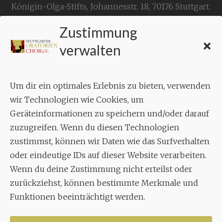
Königin-Olga-Stifts,
Johannesstr. 18,
70176 Stuttgart
.
Zustimmung
KONTAKT
verwalten
Geschäftsstelle:
c./o.
Bruno Feil
Um dir ein optimales Erlebnis zu bieten, verwenden
Aixheimer Str. 18
wir Technologien wie Cookies, um
70619 Stuttgart
Geräteinformationen zu speichern und/oder darauf
zuzugreifen. Wenn du diesen Technologien
MUSIK
zustimmst, können wir Daten wie das Surfverhalten
Musikalischer Leiter:
oder eindeutige IDs auf dieser Website verarbeiten.
Enrico Trummer
Wenn du deine Zustimmung nicht erteilst oder
Tel.
+49 (0)177 / 34 23 57 1
zurückziehst, können bestimmte Merkmale und
Facebook
Twitter
YouTube
Instagram
Funktionen beeinträchtigt werden.