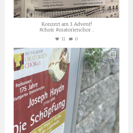
Konzert am 3. Advent!
#choir #oratorienchor
...
11
0
stuttgarter_oratorienchor
Juli 23