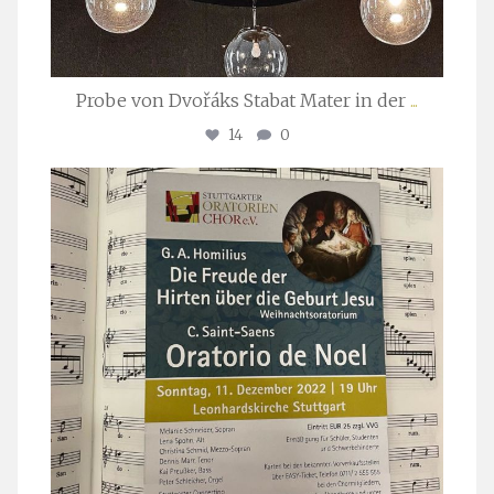
Probe von Dvořáks Stabat Mater in der
...
14
0
stuttgarter_oratorienchor
Nov. 29