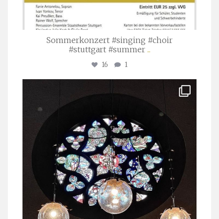
Sommerkonzert #singing #choir
#stuttgart #summer
...
16
1
stuttgarter_oratorienchor
Apr. 1