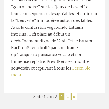
“gourmandise”, sur les “jeux de hasard” et
leurs conséquences désagréables, et enfin sur
la “beuverie” immodérée autour des tables.
Avec la confession vagabonde Estuans
interius , Orff place au début un
déchaînement digne de Verdi. Ici, le baryton
Kai Preußker a brillé par son drame
opératique, sa puissance vocale et son
immense registre. Preußker s’est montré
souverain et captivant à tous les
Lesen Sie
mehr …
Seite 1 von 2
1
2
»