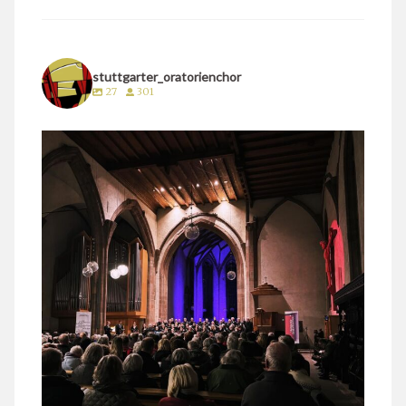
stuttgarter_oratorienchor
27
301
stuttgarter_oratorienchor
März 24