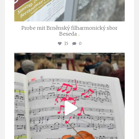
Probe mit Brněnský filharmonický sbor
Beseda
...
15
0
stuttgarter_oratorienchor
Juli 23