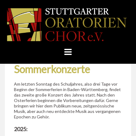
Skip
Home
»
Konzerte
»
Sommerkonzerte
to
STUTTGARTER
content
ORATORIENCHOR
E.V.
Sommerkonzerte
Am letzten Sonntag des Schuljahres, also drei Tage vor
Beginn der Sommerferien in Baden-Württemberg, findet
das zweite große Konzert des Jahres statt. Nach den
Osterferien beginnen die Vorbereitungen dafür. Gerne
bringen wir hier dem Publikum neue, zeitgenössische
Musik, aber auch neu entdeckte Musik aus vergangenen
Epochen zu Gehör.
2025: