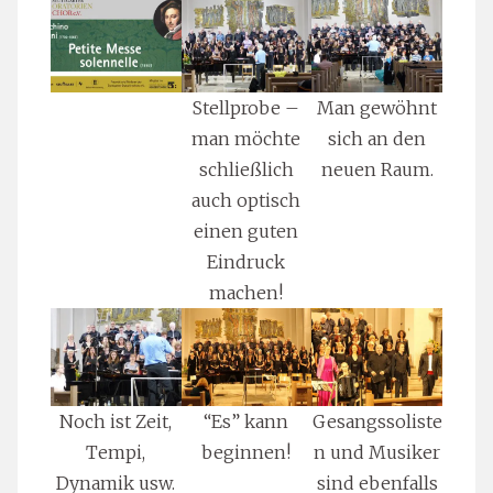
Stellprobe –
Man gewöhnt
man möchte
sich an den
schließlich
neuen Raum.
auch optisch
einen guten
Eindruck
machen!
Noch ist Zeit,
“Es” kann
Gesangssoliste
Tempi,
beginnen!
n und Musiker
Dynamik usw.
sind ebenfalls