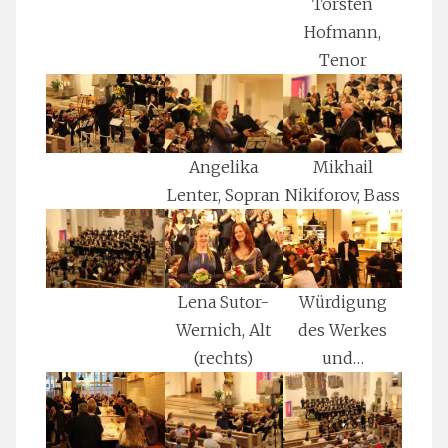
Torsten
Hofmann,
Tenor
Angelika
Mikhail
Lenter, Sopran
Nikiforov, Bass
Lena Sutor-
Würdigung
Wernich, Alt
des Werkes
(rechts)
und…