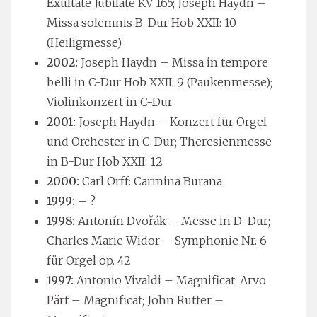
Exultate Jubilate KV 165; Joseph Haydn –
Missa solemnis B-Dur Hob XXII: 10
(Heiligmesse)
2002:
Joseph Haydn – Missa in tempore
belli in C-Dur Hob XXII: 9 (Paukenmesse);
Violinkonzert in C-Dur
2001:
Joseph Haydn – Konzert für Orgel
und Orchester in C-Dur; Theresienmesse
in B-Dur Hob XXII: 12
2000:
Carl Orff: Carmina Burana
1999:
– ?
1998:
Antonín Dvořák – Messe in D-Dur;
Charles Marie Widor – Symphonie Nr. 6
für Orgel op. 42
1997:
Antonio Vivaldi – Magnificat; Arvo
Pärt – Magnificat; John Rutter –