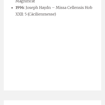
Magnificat
1996:
Joseph Haydn – Missa Cellensis Hob
XXII: 5 (Cäcilienmesse)
SUCHE
Search
for:
ARCHIV
Juli 2026