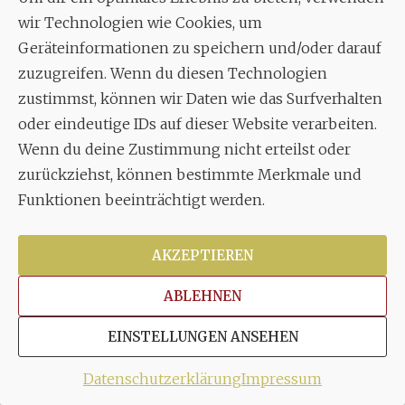
April 2017
wir Technologien wie Cookies, um
März 2017
Geräteinformationen zu speichern und/oder darauf
zuzugreifen. Wenn du diesen Technologien
Februar 2017
zustimmst, können wir Daten wie das Surfverhalten
Januar 2017
oder eindeutige IDs auf dieser Website verarbeiten.
Dezember 2016
Wenn du deine Zustimmung nicht erteilst oder
zurückziehst, können bestimmte Merkmale und
Funktionen beeinträchtigt werden.
stuttgarter_oratorienchor
AKZEPTIEREN
27
301
ABLEHNEN
stuttgarter_oratorienchor
März 24
EINSTELLUNGEN ANSEHEN
Datenschutzerklärung
Impressum