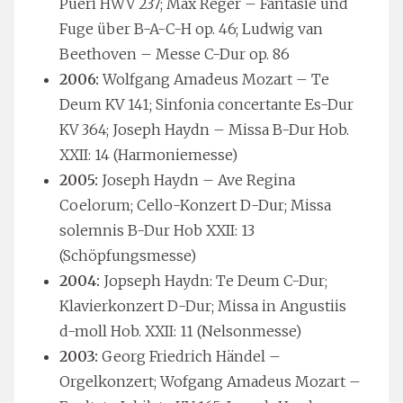
Pueri HWV 237; Max Reger – Fantasie und
Fuge über B-A-C-H op. 46; Ludwig van
Beethoven – Messe C-Dur op. 86
2006:
Wolfgang Amadeus Mozart – Te
Deum KV 141; Sinfonia concertante Es-Dur
KV 364; Joseph Haydn – Missa B-Dur Hob.
XXII: 14 (Harmoniemesse)
2005:
Joseph Haydn – Ave Regina
Coelorum; Cello-Konzert D-Dur; Missa
solemnis B-Dur Hob XXII: 13
(Schöpfungsmesse)
2004:
Jopseph Haydn: Te Deum C-Dur;
Klavierkonzert D-Dur; Missa in Angustiis
d-moll Hob. XXII: 11 (Nelsonmesse)
2003:
Georg Friedrich Händel –
Orgelkonzert; Wofgang Amadeus Mozart –