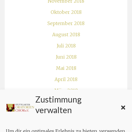
April 2018
März 2018
Februar 2018
Januar 2018
Dezember 2017
November 2017
Oktober 2017
August 2017
Zustimmung
Juli 2017
verwalten
Juni 2017
Mai 2017
Um dir ein optimales Erlebnis zu bieten, verwenden