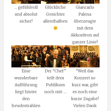
… gefühlvoll
Glückliche
Giancarlo
und absolut
Gesichter
Palena
sicher!
allenthalben
überzeugte
mit dem
Akkordeon auf
ganzer Linie!
Eine
Der “Chef”
“Weil das
wunderbare
teilt dem
Konzert so
Aufführung
Publikum
kurz war, gibt
liegt hinter
noch mit: …
es noch eine
den
kurze Zugabe!
freudestrahlen
Vielen Dank