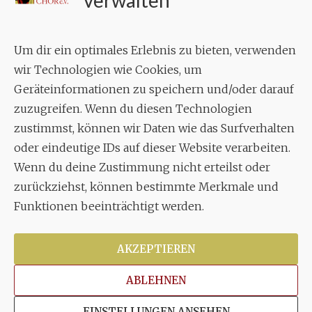
verwalten
Geschäftsstelle:
c./o.
Bruno Feil
Um dir ein optimales Erlebnis zu bieten, verwenden
Aixheimer Str. 18
wir Technologien wie Cookies, um
70619 Stuttgart
Geräteinformationen zu speichern und/oder darauf
zuzugreifen. Wenn du diesen Technologien
MUSIK
zustimmst, können wir Daten wie das Surfverhalten
Musikalischer Leiter:
oder eindeutige IDs auf dieser Website verarbeiten.
Enrico Trummer
Wenn du deine Zustimmung nicht erteilst oder
Tel.
+49 (0)177 / 34 23 57 1
zurückziehst, können bestimmte Merkmale und
Facebook
Twitter
YouTube
Instagram
Funktionen beeinträchtigt werden.
AKZEPTIEREN
ABLEHNEN
Copyright © 2026
Stuttgarter Oratorienchor e.V.
Alle
EINSTELLUNGEN ANSEHEN