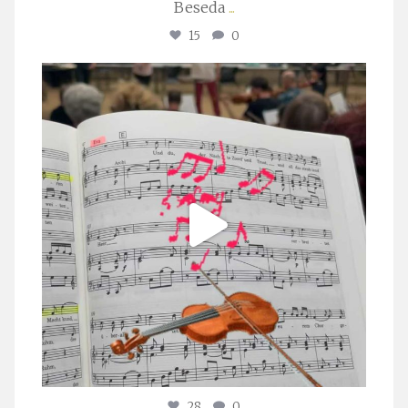
Beseda
...
15
0
stuttgarter_oratorienchor
Juli 23
28
0