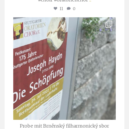
11
0
stuttgarter_oratorienchor
Juli 23
Probe mit Brněnský filharmonický sbor