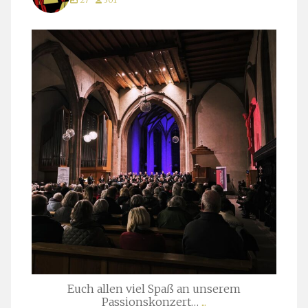
stuttgarter_oratorienchor
März 24
Euch allen viel Spaß an unserem
Passionskonzert…
...