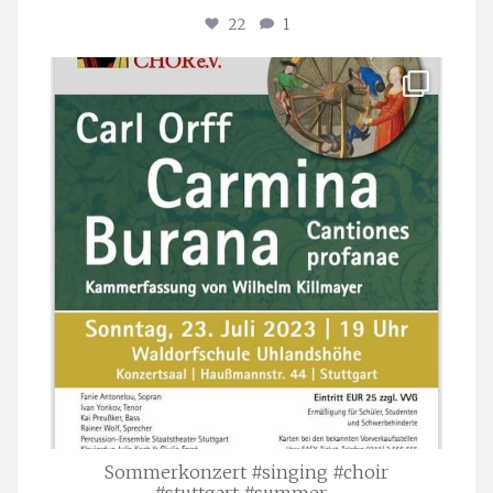
22
1
stuttgarter_oratorienchor
Juli 22
Sommerkonzert #singing #choir
#stuttgart #summer
...