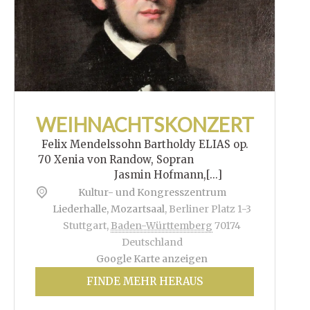
WEIHNACHTSKONZERT
Felix Mendelssohn Bartholdy ELIAS op.
70 Xenia von Randow, Sopran
Jasmin Hofmann,[...]
Kultur- und Kongresszentrum
Liederhalle, Mozartsaal
,
Berliner Platz 1-3
Stuttgart
,
Baden-Württemberg
70174
Deutschland
Google Karte anzeigen
FINDE MEHR HERAUS