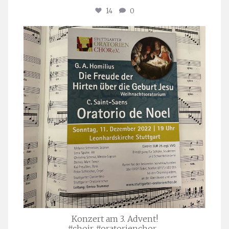
14
0
stuttgarter_oratorienchor
Nov. 29
Konzert am 3. Advent!
#choir #oratorienchor
...