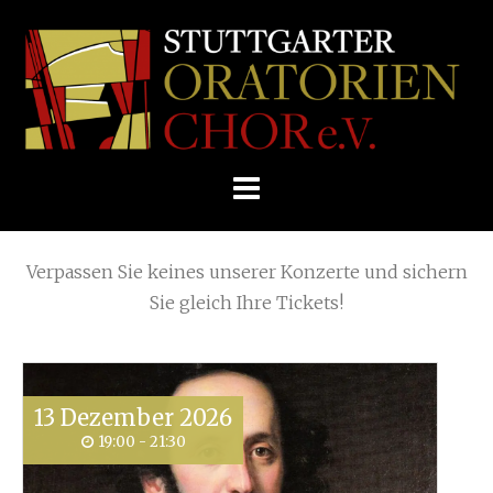
Skip
Home
»
2018
»
August
to
STUTTGARTER
content
ORATORIENCHOR
Die nächsten KONZERTE
E.V.
Verpassen Sie keines unserer Konzerte und sichern
Sie gleich Ihre Tickets!
13
Dezember
2026
19:00 - 21:30