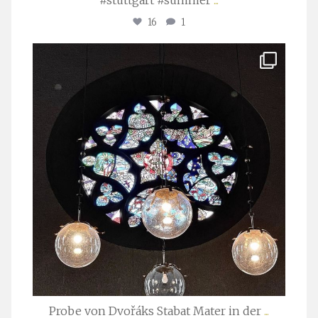
16
1
stuttgarter_oratorienchor
Apr. 1
Probe von Dvořáks Stabat Mater in der
...