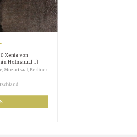
T
70 Xenia von
mann,[...]
e, Mozartsaal
,
Berliner
tschland
S