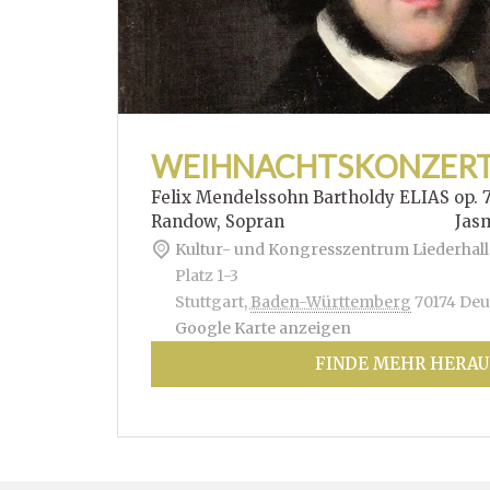
WEIHNACHTSKONZER
Felix Mendelssohn Bartholdy ELIAS op. 
Randow, Sopran Jasmin Hof
Kultur- und Kongresszentrum Liederhall
Platz 1-3
Stuttgart
,
Baden-Württemberg
70174
Deu
Google Karte anzeigen
FINDE MEHR HERAU