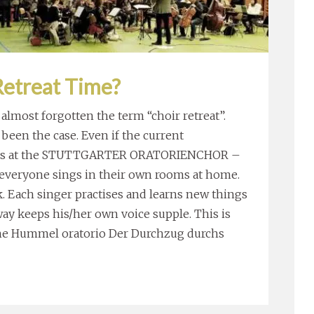
Retreat Time?
 almost forgotten the term “choir retreat”.
been the case. Even if the current
rsals at the STUTTGARTER ORATORIENCHOR –
s: everyone sings in their own rooms at home.
. Each singer practises and learns new things
way keeps his/her own voice supple. This is
r the Hummel oratorio Der Durchzug durchs