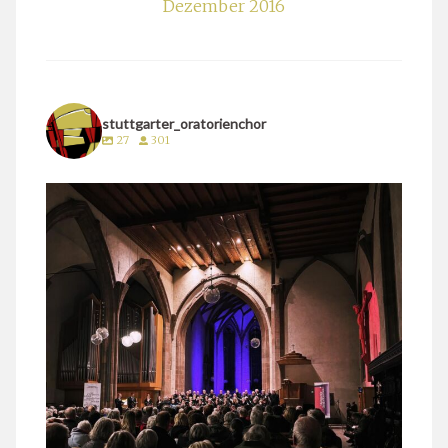
Dezember 2016
stuttgarter_oratorienchor
27
301
stuttgarter_oratorienchor
März 24