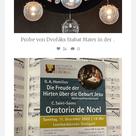
Probe von Dvořáks Stabat Mater in der
...
14
0
stuttgarter_oratorienchor
Nov. 29