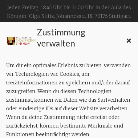
Jeden Freitag, 18.45 Uhr bis 21.00 Uhr in der Aula des
Königin-Olga-Stifts,
Johannesstr. 18,
70176 Stuttgart
.
Zustimmung
KONTAKT
verwalten
Geschäftsstelle:
c./o.
Bruno Feil
Um dir ein optimales Erlebnis zu bieten, verwenden
Aixheimer Str. 18
wir Technologien wie Cookies, um
70619 Stuttgart
Geräteinformationen zu speichern und/oder darauf
zuzugreifen. Wenn du diesen Technologien
MUSIK
zustimmst, können wir Daten wie das Surfverhalten
Musikalischer Leiter:
oder eindeutige IDs auf dieser Website verarbeiten.
Enrico Trummer
Wenn du deine Zustimmung nicht erteilst oder
Tel.
+49 (0)177 / 34 23 57 1
zurückziehst, können bestimmte Merkmale und
Facebook
Twitter
YouTube
Instagram
Funktionen beeinträchtigt werden.