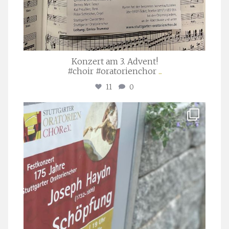
Konzert am 3. Advent!
#choir #oratorienchor
...
11
0
stuttgarter_oratorienchor
Juli 23