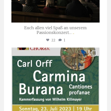
Euch allen viel Spaß an unserem
Passionskonzert…
...
22
1
stuttgarter_oratorienchor
Juli 22