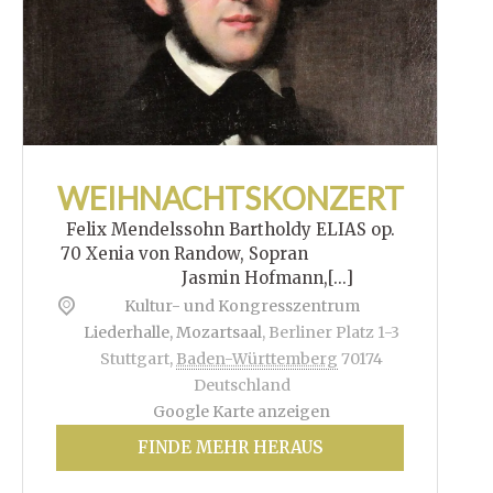
WEIHNACHTSKONZERT
Felix Mendelssohn Bartholdy ELIAS op.
70 Xenia von Randow, Sopran
Jasmin Hofmann,[...]
Kultur- und Kongresszentrum
Liederhalle, Mozartsaal
,
Berliner Platz 1-3
Stuttgart
,
Baden-Württemberg
70174
Deutschland
Google Karte anzeigen
FINDE MEHR HERAUS