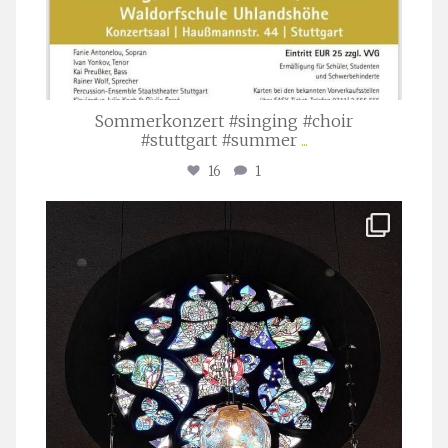
Sommerkonzert #singing #choir
#stuttgart #summer
...
16
1
stuttgarter_oratorienchor
Apr. 1