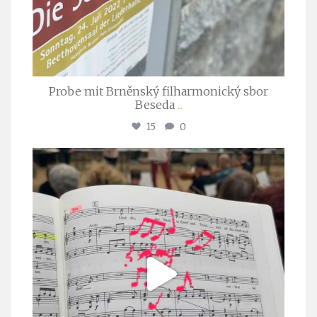
Probe mit Brněnský filharmonický sbor
Beseda
...
15
0
stuttgarter_oratorienchor
Juli 23