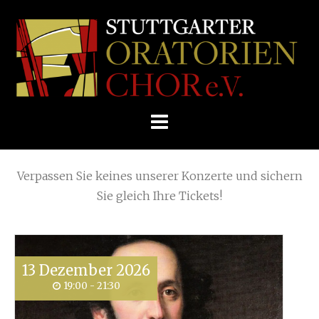
Skip
Home
»
2017
»
März
to
STUTTGARTER
content
ORATORIENCHOR
Die nächsten KONZERTE
E.V.
Verpassen Sie keines unserer Konzerte und sichern
Sie gleich Ihre Tickets!
13
Dezember
2026
19:00 - 21:30