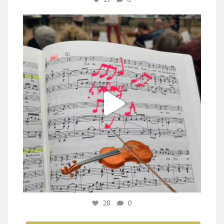
stuttgarter_oratorienchor
Juli 23
28
0