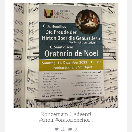
stuttgarter_oratorienchor
Nov. 29
Konzert am 3. Advent!
#choir #oratorienchor
...
11
0