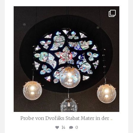
stuttgarter_oratorienchor
Apr. 1
Probe von Dvořáks Stabat Mater in der
...
14
0