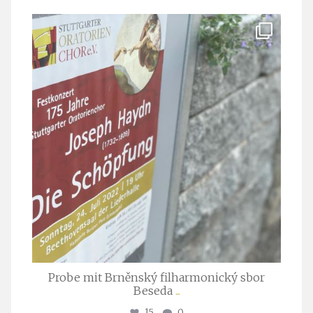
stuttgarter_oratorienchor
Juli 23
Probe mit Brněnský filharmonický sbor
Beseda
...
15
0