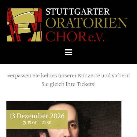
Skip
(Page 30)
Home
»
View all posts by
Ute Konnerth
to
STUTTGARTER
content
ORATORIENCHOR
Die nächsten KONZERTE
E.V.
Verpassen Sie keines unserer Konzerte und sichern
Sie gleich Ihre Tickets!
13
Dezember
2026
19:00 - 21:30