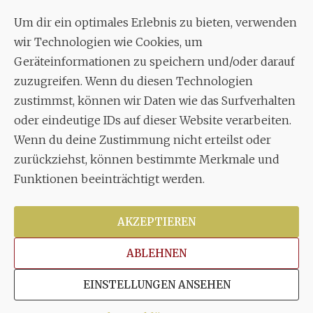
c./o.
Bruno Feil
Um dir ein optimales Erlebnis zu bieten, verwenden
Aixheimer Str. 18
wir Technologien wie Cookies, um
70619 Stuttgart
Geräteinformationen zu speichern und/oder darauf
zuzugreifen. Wenn du diesen Technologien
MUSIK
zustimmst, können wir Daten wie das Surfverhalten
Musikalischer Leiter:
oder eindeutige IDs auf dieser Website verarbeiten.
Enrico Trummer
Wenn du deine Zustimmung nicht erteilst oder
Tel.
+49 (0)177 / 34 23 57 1
zurückziehst, können bestimmte Merkmale und
Funktionen beeinträchtigt werden.
Facebook
Twitter
YouTube
Instagram
AKZEPTIEREN
ABLEHNEN
Copyright © 2026
Stuttgarter Oratorienchor e.V.
Alle
EINSTELLUNGEN ANSEHEN
Rechte vorbehalten.