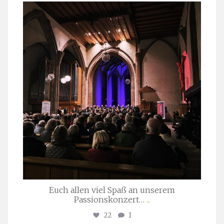
stuttgarter_oratorienchor
März 24
Euch allen viel Spaß an unserem
Passionskonzert…
...
22
1