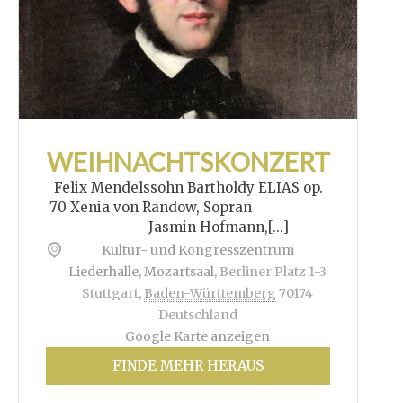
WEIHNACHTSKONZERT
Felix Mendelssohn Bartholdy ELIAS op.
70 Xenia von Randow, Sopran
Jasmin Hofmann,[...]
Kultur- und Kongresszentrum
Liederhalle, Mozartsaal
,
Berliner Platz 1-3
Stuttgart
,
Baden-Württemberg
70174
Deutschland
Google Karte anzeigen
FINDE MEHR HERAUS