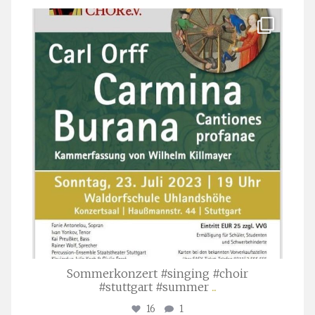
stuttgarter_oratorienchor
Juli 22
Sommerkonzert #singing #choir
#stuttgart #summer
...
16
1