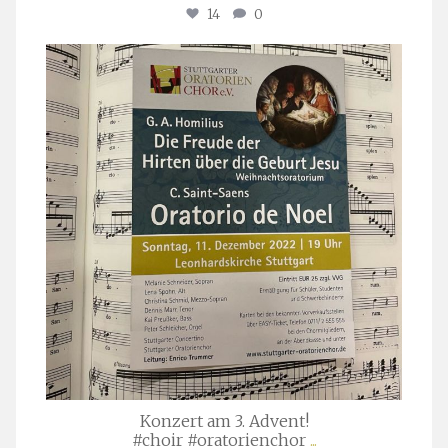
14
0
stuttgarter_oratorienchor
Nov. 29
Konzert am 3. Advent!
#choir #oratorienchor
...