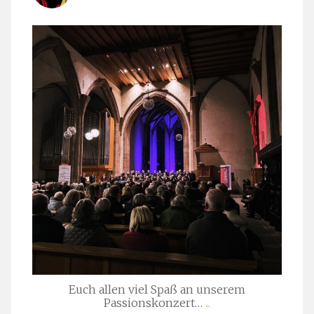
stuttgarter_oratorienchor
März 24
Euch allen viel Spaß an unserem
Passionskonzert…
...