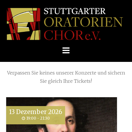
Skip
(Page 3)
Home
»
View all posts by
Ute Konnerth
to
STUTTGARTER
content
ORATORIENCHOR
Die nächsten KONZERTE
E.V.
Verpassen Sie keines unserer Konzerte und sichern
Sie gleich Ihre Tickets!
13
Dezember
2026
19:00 - 21:30