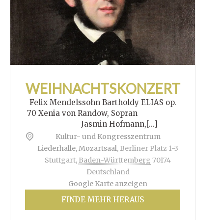
WEIHNACHTSKONZERT
Felix Mendelssohn Bartholdy ELIAS op.
70 Xenia von Randow, Sopran
Jasmin Hofmann,[...]
Kultur- und Kongresszentrum
Liederhalle, Mozartsaal
,
Berliner Platz 1-3
Stuttgart
,
Baden-Württemberg
70174
Deutschland
Google Karte anzeigen
FINDE MEHR HERAUS