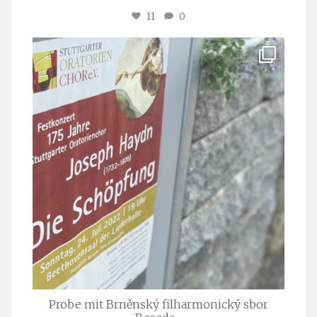
11
0
stuttgarter_oratorienchor
Juli 23
Probe mit Brněnský filharmonický sbor