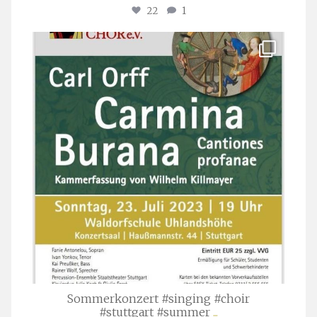
22
1
stuttgarter_oratorienchor
Juli 22
Sommerkonzert #singing #choir
#stuttgart #summer
...