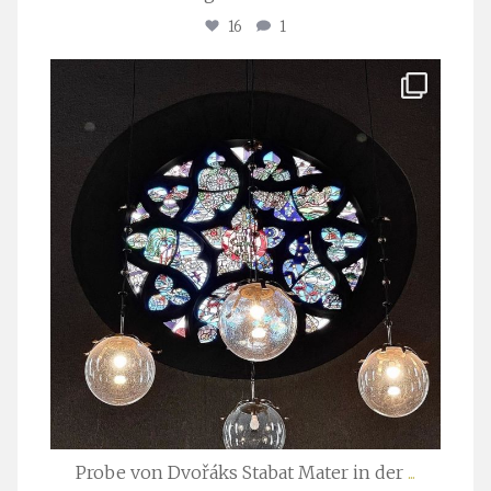
16
1
stuttgarter_oratorienchor
Apr. 1
Probe von Dvořáks Stabat Mater in der
...