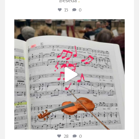
Beseda
...
15
0
stuttgarter_oratorienchor
Juli 23
28
0