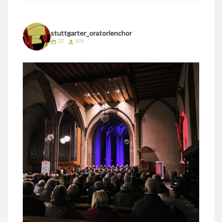
stuttgarter_oratorienchor
27
301
stuttgarter_oratorienchor
März 24