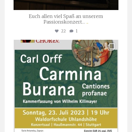
Euch allen viel Spaß an unserem
Passionskonzert…
...
22
1
stuttgarter_oratorienchor
Juli 22