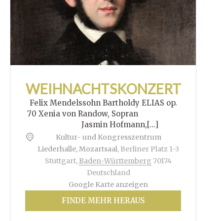
WEIHNACHTSKONZERT
Felix Mendelssohn Bartholdy ELIAS op.
70 Xenia von Randow, Sopran
Jasmin Hofmann,[...]
Kultur- und Kongresszentrum
Liederhalle, Mozartsaal
,
Berliner Platz 1-3
Stuttgart
,
Baden-Württemberg
70174
Deutschland
Google Karte anzeigen
FINDE MEHR HERAUS