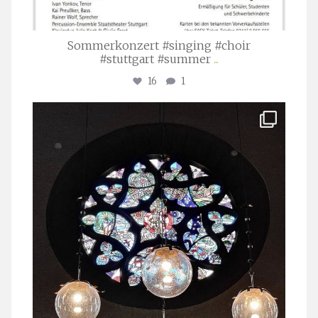
Sommerkonzert #singing #choir
#stuttgart #summer
...
16
1
stuttgarter_oratorienchor
Apr. 1