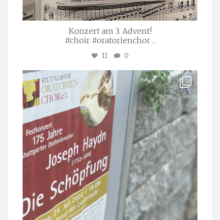
Konzert am 3. Advent!
#choir #oratorienchor
...
11
0
stuttgarter_oratorienchor
Juli 23