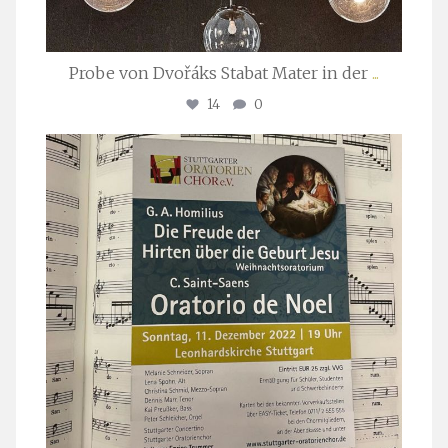
Probe von Dvořáks Stabat Mater in der
...
14
0
stuttgarter_oratorienchor
Nov. 29