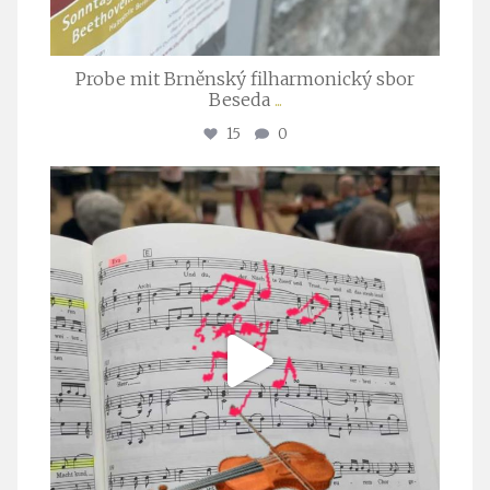
Probe mit Brněnský filharmonický sbor
Beseda
...
15
0
stuttgarter_oratorienchor
Juli 23