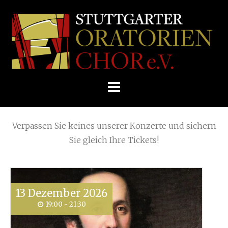
Skip
Home
»
2022
to
STUTTGARTER
content
ORATORIENCHOR
Die nächsten KONZERTE
E.V.
Verpassen Sie keines unserer Konzerte und sichern
Sie gleich Ihre Tickets!
13
Dezember
2026
19:00 - 21:30