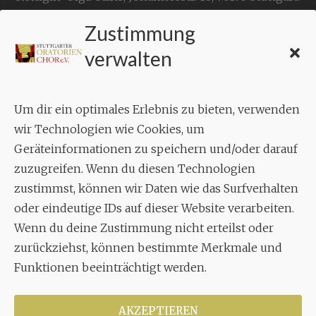
Zustimmung
KONTAKT
verwalten
Geschäftsstelle:
c./o.
Bruno Feil
Um dir ein optimales Erlebnis zu bieten, verwenden
Aixheimer Str. 18
wir Technologien wie Cookies, um
70619 Stuttgart
Geräteinformationen zu speichern und/oder darauf
zuzugreifen. Wenn du diesen Technologien
MUSIK
zustimmst, können wir Daten wie das Surfverhalten
Musikalischer Leiter:
oder eindeutige IDs auf dieser Website verarbeiten.
Enrico Trummer
Wenn du deine Zustimmung nicht erteilst oder
Tel.
+49 (0)177 / 34 23 57 1
zurückziehst, können bestimmte Merkmale und
Funktionen beeinträchtigt werden.
Facebook
Twitter
YouTube
Instagram
AKZEPTIEREN