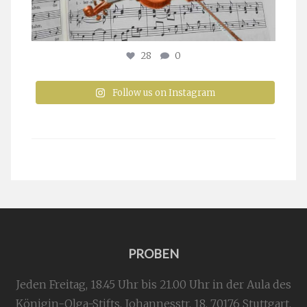
28
0
Follow us on Instagram
PROBEN
Jeden Freitag, 18.45 Uhr bis 21.00 Uhr in der Aula des
Königin-Olga-Stifts,
Johannesstr. 18,
70176 Stuttgart
.