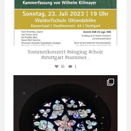
Sommerkonzert #singing #choir
#stuttgart #summer
...
16
1
stuttgarter_oratorienchor
Apr. 1