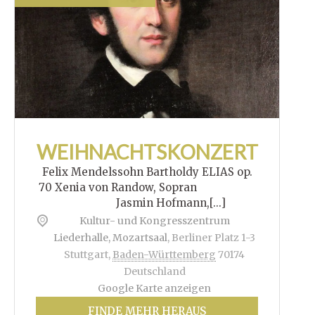
WEIHNACHTSKONZERT
Felix Mendelssohn Bartholdy ELIAS op.
70 Xenia von Randow, Sopran
Jasmin Hofmann,[...]
Kultur- und Kongresszentrum
Liederhalle, Mozartsaal
,
Berliner Platz 1-3
Stuttgart
,
Baden-Württemberg
70174
Deutschland
Google Karte anzeigen
FINDE MEHR HERAUS