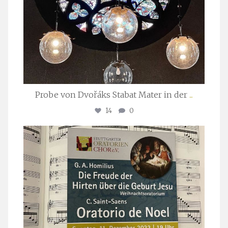
Probe von Dvořáks Stabat Mater in der
...
14
0
stuttgarter_oratorienchor
Nov. 29