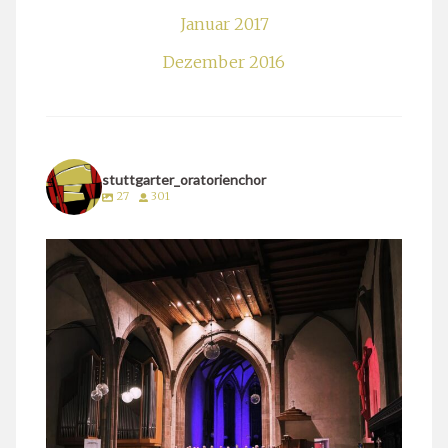
Januar 2017
Dezember 2016
stuttgarter_oratorienchor
27
301
stuttgarter_oratorienchor
März 24