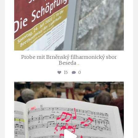
Probe mit Brněnský filharmonický sbor
Beseda
...
15
0
stuttgarter_oratorienchor
Juli 23