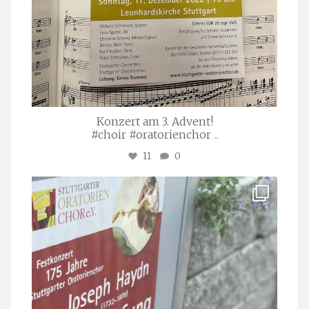
Konzert am 3. Advent!
#choir #oratorienchor
...
11
0
stuttgarter_oratorienchor
Juli 23