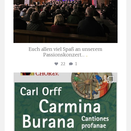
Euch allen viel Spaß an unserem
Passionskonzert…
...
22
1
stuttgarter_oratorienchor
Juli 22