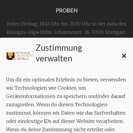
PROBEN
Jeden Freitag, 18.45 Uhr bis 21.00 Uhr in der Aula des
Königin-Olga-Stifts,
Johannesstr. 18,
70176 Stuttgart
.
Zustimmung
KONTAKT
verwalten
Geschäftsstelle:
c./o.
Bruno Feil
Um dir ein optimales Erlebnis zu bieten, verwenden
Aixheimer Str. 18
wir Technologien wie Cookies, um
70619 Stuttgart
Geräteinformationen zu speichern und/oder darauf
zuzugreifen. Wenn du diesen Technologien
MUSIK
zustimmst, können wir Daten wie das Surfverhalten
Musikalischer Leiter:
oder eindeutige IDs auf dieser Website verarbeiten.
Enrico Trummer
Wenn du deine Zustimmung nicht erteilst oder