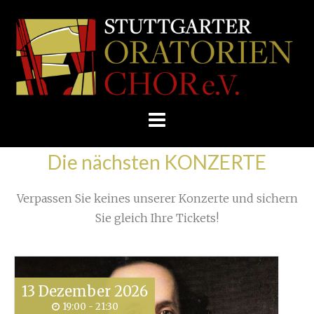
Skip
/
Home
»
Proben
»
Zurück aus New York
»
to
STUTTGARTER
IMG_1878
content
ORATORIENCHOR
E.V.
Die nächsten KONZERTE
Verpassen Sie keines unserer Konzerte und sichern
Sie gleich Ihre Tickets!
13
Dezember
2026
19:00 - 21:30