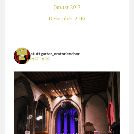
Januar 2017
Dezember 2016
stuttgarter_oratorienchor
27
301
stuttgarter_oratorienchor
März 24