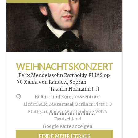
WEIHNACHTSKONZERT
Felix Mendelssohn Bartholdy ELIAS op.
70 Xenia von Randow, Sopran
Jasmin Hofmann,[...]
Kultur- und Kongresszentrum
Liederhalle, Mozartsaal
,
Berliner Platz 1-3
Stuttgart
,
Baden-Württemberg
70174
Deutschland
Google Karte anzeigen
FINDE MEHR HERAUS