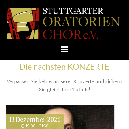
Skip
/
Home
»
Proben
»
Zurück aus New York
»
to
STUTTGARTER
IMG_1875
content
ORATORIENCHOR
E.V.
Die nächsten KONZERTE
Verpassen Sie keines unserer Konzerte und sichern
Sie gleich Ihre Tickets!
13
Dezember
2026
19:00 - 21:30