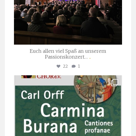
Euch allen viel Spaß an unserem
Passionskonzert…
...
22
1
stuttgarter_oratorienchor
Juli 22