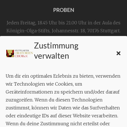
PROBEN
Jeden Freitag, 18.45 Uhr bis 21.00 Uhr in der Aula des
Königin-Olga-Stifts,
Johannesstr. 18,
70176 Stuttgart
.
Zustimmung
KONTAKT
verwalten
Geschäftsstelle:
c./o.
Bruno Feil
Um dir ein optimales Erlebnis zu bieten, verwenden
Aixheimer Str. 18
wir Technologien wie Cookies, um
70619 Stuttgart
Geräteinformationen zu speichern und/oder darauf
zuzugreifen. Wenn du diesen Technologien
MUSIK
zustimmst, können wir Daten wie das Surfverhalten
Musikalischer Leiter:
oder eindeutige IDs auf dieser Website verarbeiten.
Enrico Trummer
Wenn du deine Zustimmung nicht erteilst oder