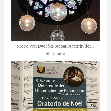
Probe von Dvořáks Stabat Mater in der
...
14
0
stuttgarter_oratorienchor
Nov. 29