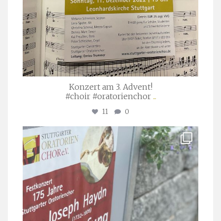
Konzert am 3. Advent!
#choir #oratorienchor
...
11
0
stuttgarter_oratorienchor
Juli 23