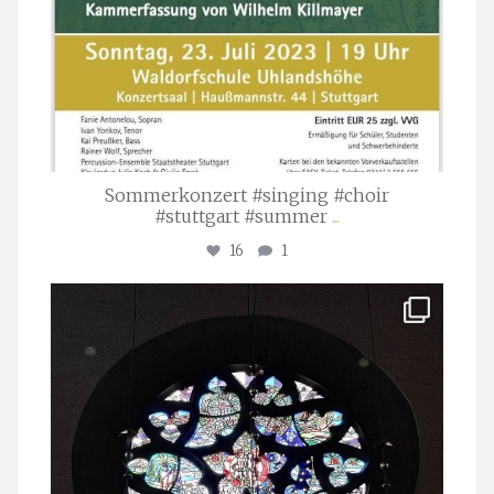
Sommerkonzert #singing #choir
#stuttgart #summer
...
16
1
stuttgarter_oratorienchor
Apr. 1