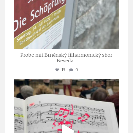
Probe mit Brněnský filharmonický sbor
Beseda
...
15
0
stuttgarter_oratorienchor
Juli 23