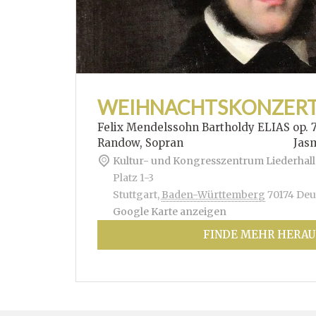
WEIHNACHTSKONZER
Felix Mendelssohn Bartholdy ELIAS op. 
Randow, Sopran Jasmin Hof
Kultur- und Kongresszentrum Liederhall
Platz 1-3
Stuttgart
,
Baden-Württemberg
70174
Deu
Google Karte anzeigen
FINDE MEHR HERAU