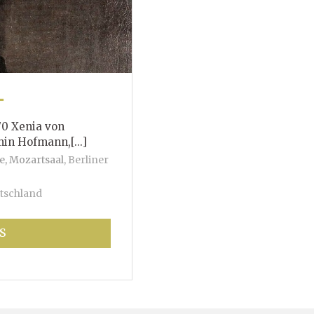
T
70 Xenia von
mann,[...]
e, Mozartsaal
,
Berliner
tschland
S