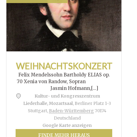
WEIHNACHTSKONZERT
Felix Mendelssohn Bartholdy ELIAS op.
70 Xenia von Randow, Sopran
Jasmin Hofmann,[...]
Kultur- und Kongresszentrum
Liederhalle, Mozartsaal
,
Berliner Platz 1-3
Stuttgart
,
Baden-Württemberg
70174
Deutschland
Google Karte anzeigen
FINDE MEHR HERAUS