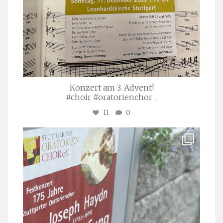
Konzert am 3. Advent!
#choir #oratorienchor
...
11
0
stuttgarter_oratorienchor
Juli 23