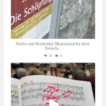
Probe mit Brněnský filharmonický sbor
Beseda
...
15
0
stuttgarter_oratorienchor
Juli 23