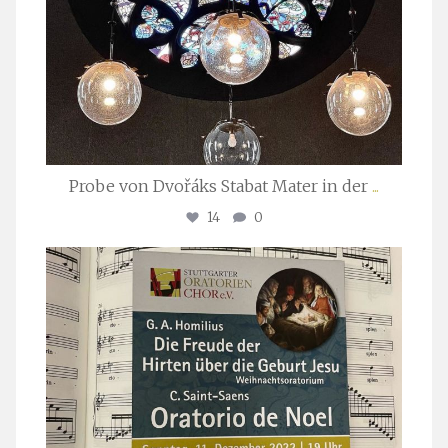
Probe von Dvořáks Stabat Mater in der
...
14
0
stuttgarter_oratorienchor
Nov. 29