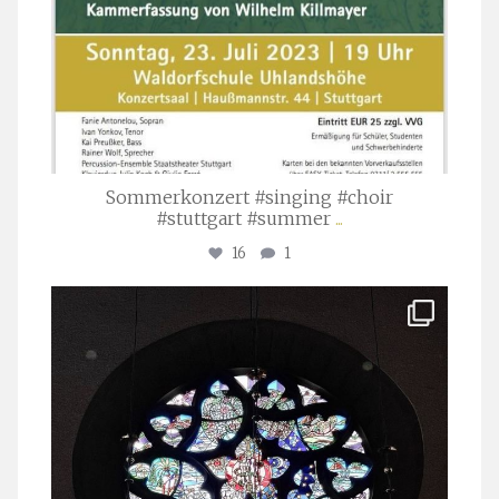
Sommerkonzert #singing #choir
#stuttgart #summer
...
16
1
stuttgarter_oratorienchor
Apr. 1