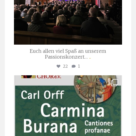
Euch allen viel Spaß an unserem
Passionskonzert…
...
22
1
stuttgarter_oratorienchor
Juli 22