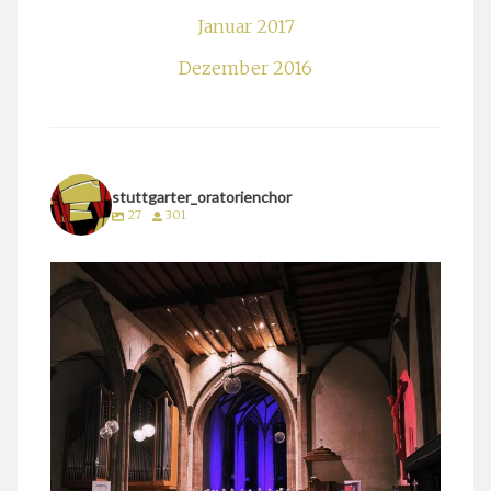
Januar 2017
Dezember 2016
stuttgarter_oratorienchor
27
301
stuttgarter_oratorienchor
März 24