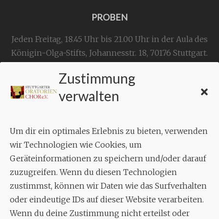
PROBEN
Jeden Freitag, 18.45 Uhr bis 21.00 Uhr in der Aula des
Königin-Olga-Stifts,
Johannesstr. 18,
70176 Stuttgart
.
Zustimmung
KONTAKT
verwalten
Geschäftsstelle:
c./o.
Bruno Feil
Um dir ein optimales Erlebnis zu bieten, verwenden
Aixheimer Str. 18
wir Technologien wie Cookies, um
70619 Stuttgart
Geräteinformationen zu speichern und/oder darauf
zuzugreifen. Wenn du diesen Technologien
MUSIK
zustimmst, können wir Daten wie das Surfverhalten
Musikalischer Leiter:
oder eindeutige IDs auf dieser Website verarbeiten.
Enrico Trummer
Wenn du deine Zustimmung nicht erteilst oder