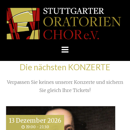
Skip
/
Home
»
Proben
»
Zurück aus New York
»
to
STUTTGARTER
IMG_1829
content
ORATORIENCHOR
E.V.
Die nächsten KONZERTE
Verpassen Sie keines unserer Konzerte und sichern
Sie gleich Ihre Tickets!
13
Dezember
2026
19:00 - 21:30