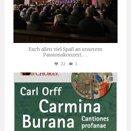
Euch allen viel Spaß an unserem
Passionskonzert…
...
22
1
stuttgarter_oratorienchor
Juli 22