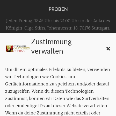
PROBEN
Jeden Freitag, 18.45 Uhr bis 21.00 Uhr in der Aula des
Königin-Olga-Stifts,
Johannesstr. 18,
70176 Stuttgart
.
Zustimmung
KONTAKT
verwalten
Geschäftsstelle:
c./o.
Bruno Feil
Um dir ein optimales Erlebnis zu bieten, verwenden
Aixheimer Str. 18
wir Technologien wie Cookies, um
70619 Stuttgart
Geräteinformationen zu speichern und/oder darauf
zuzugreifen. Wenn du diesen Technologien
MUSIK
zustimmst, können wir Daten wie das Surfverhalten
Musikalischer Leiter:
oder eindeutige IDs auf dieser Website verarbeiten.
Enrico Trummer
Wenn du deine Zustimmung nicht erteilst oder