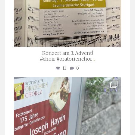
Konzert am 3. Advent!
#choir #oratorienchor
...
11
0
stuttgarter_oratorienchor
Juli 23