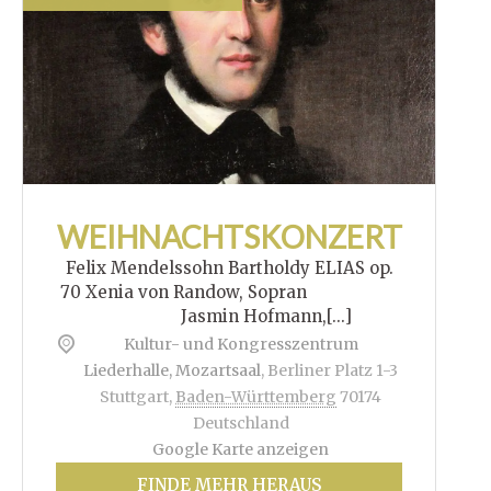
WEIHNACHTSKONZERT
Felix Mendelssohn Bartholdy ELIAS op.
70 Xenia von Randow, Sopran
Jasmin Hofmann,[...]
Kultur- und Kongresszentrum
Liederhalle, Mozartsaal
,
Berliner Platz 1-3
Stuttgart
,
Baden-Württemberg
70174
Deutschland
Google Karte anzeigen
FINDE MEHR HERAUS