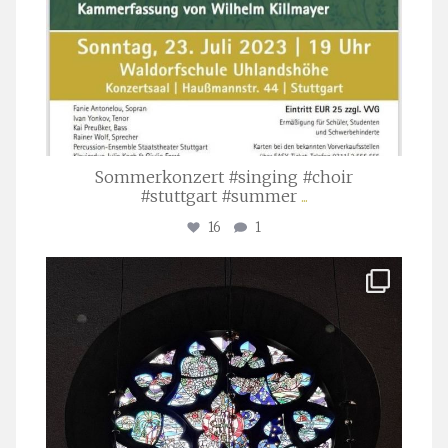
Sommerkonzert #singing #choir
#stuttgart #summer
...
16
1
stuttgarter_oratorienchor
Apr. 1