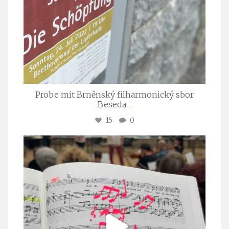
Probe mit Brněnský filharmonický sbor
Beseda
...
15
0
stuttgarter_oratorienchor
Juli 23