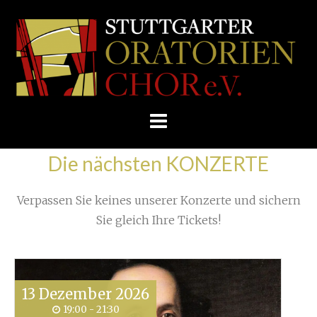
Skip
/
Home
»
Proben
»
Zurück aus New York
»
to
STUTTGARTER
IMG_1733
content
ORATORIENCHOR
E.V.
Die nächsten KONZERTE
Verpassen Sie keines unserer Konzerte und sichern
Sie gleich Ihre Tickets!
13
Dezember
2026
19:00 - 21:30