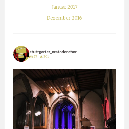
Januar 2017
Dezember 2016
stuttgarter_oratorienchor
27
301
stuttgarter_oratorienchor
März 24