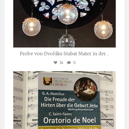
Probe von Dvořáks Stabat Mater in der
...
14
0
stuttgarter_oratorienchor
Nov. 29