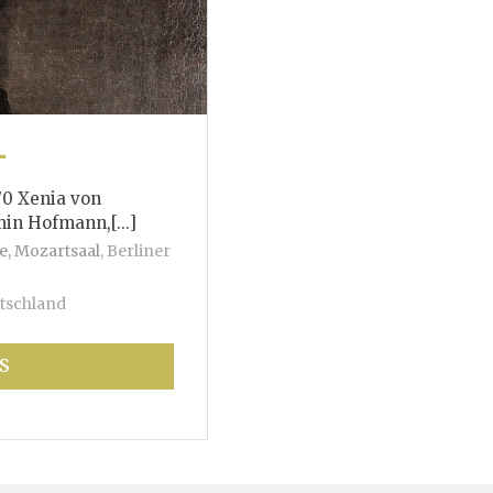
T
70 Xenia von
mann,[...]
e, Mozartsaal
,
Berliner
tschland
S