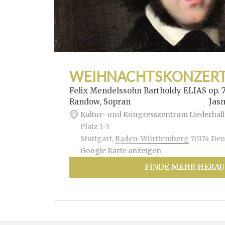
WEIHNACHTSKONZER
Felix Mendelssohn Bartholdy ELIAS op. 
Randow, Sopran Jasmin Hof
Kultur- und Kongresszentrum Liederhall
Platz 1-3
Stuttgart
,
Baden-Württemberg
70174
Deu
Google Karte anzeigen
FINDE MEHR HERAU