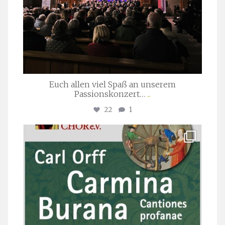
Euch allen viel Spaß an unserem
Passionskonzert…
...
22
1
stuttgarter_oratorienchor
Juli 22