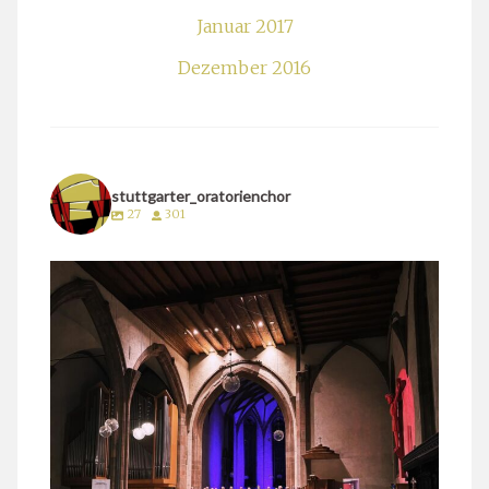
Januar 2017
Dezember 2016
stuttgarter_oratorienchor
27
301
stuttgarter_oratorienchor
März 24