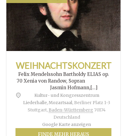
WEIHNACHTSKONZERT
Felix Mendelssohn Bartholdy ELIAS op.
70 Xenia von Randow, Sopran
Jasmin Hofmann,[...]
Kultur- und Kongresszentrum
Liederhalle, Mozartsaal
,
Berliner Platz 1-3
Stuttgart
,
Baden-Württemberg
70174
Deutschland
Google Karte anzeigen
FINDE MEHR HERAUS