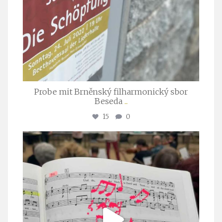
Probe mit Brněnský filharmonický sbor
Beseda
...
15
0
stuttgarter_oratorienchor
Juli 23