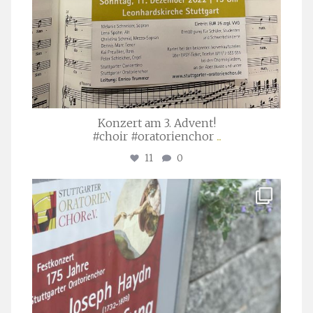
Konzert am 3. Advent!
#choir #oratorienchor
...
11
0
stuttgarter_oratorienchor
Juli 23