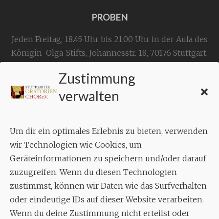
PROBEN
Jeden Freitag, 18.45 Uhr bis 21.00 Uhr in der Aula des
Königin-Olga-Stifts,
Johannesstr. 18,
70176 Stuttgart
.
Zustimmung
KONTAKT
verwalten
Geschäftsstelle:
c./o.
Bruno Feil
Um dir ein optimales Erlebnis zu bieten, verwenden
Aixheimer Str. 18
wir Technologien wie Cookies, um
70619 Stuttgart
Geräteinformationen zu speichern und/oder darauf
zuzugreifen. Wenn du diesen Technologien
MUSIK
zustimmst, können wir Daten wie das Surfverhalten
Musikalischer Leiter:
oder eindeutige IDs auf dieser Website verarbeiten.
Enrico Trummer
Wenn du deine Zustimmung nicht erteilst oder