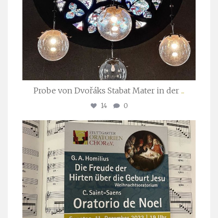
Probe von Dvořáks Stabat Mater in der
...
14
0
stuttgarter_oratorienchor
Nov. 29