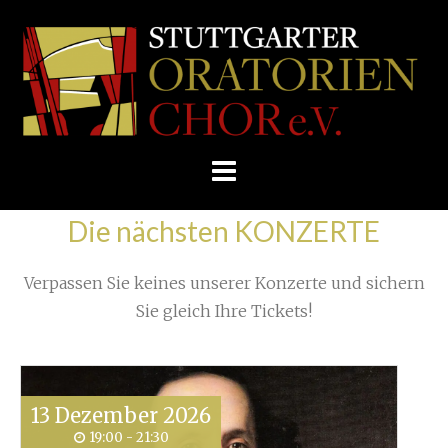
Skip
/
Home
»
Proben
»
Zurück aus New York
»
to
STUTTGARTER
IMG_1630
content
ORATORIENCHOR
E.V.
Die nächsten KONZERTE
Verpassen Sie keines unserer Konzerte und sichern
Sie gleich Ihre Tickets!
13
Dezember
2026
19:00 - 21:30