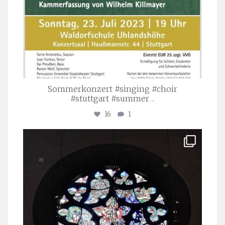
Sommerkonzert #singing #choir
#stuttgart #summer
...
16
1
stuttgarter_oratorienchor
Apr. 1