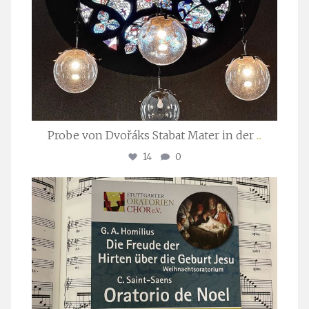
Probe von Dvořáks Stabat Mater in der
...
14
0
stuttgarter_oratorienchor
Nov. 29