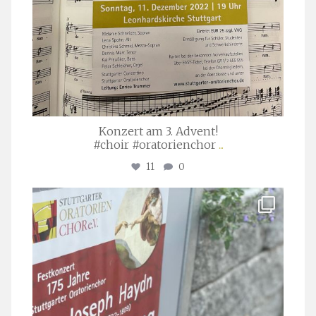
Konzert am 3. Advent!
#choir #oratorienchor
...
11
0
stuttgarter_oratorienchor
Juli 23