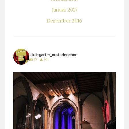
Januar 2017
Dezember 2016
stuttgarter_oratorienchor
27
301
stuttgarter_oratorienchor
März 24