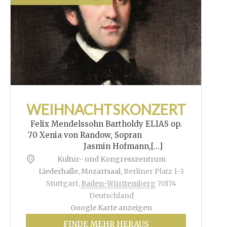
WEIHNACHTSKONZERT
Felix Mendelssohn Bartholdy ELIAS op.
70 Xenia von Randow, Sopran
Jasmin Hofmann,[...]
Kultur- und Kongresszentrum
Liederhalle, Mozartsaal
,
Berliner Platz 1-3
Stuttgart
,
Baden-Württemberg
70174
Deutschland
Google Karte anzeigen
FINDE MEHR HERAUS