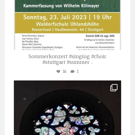
Sommerkonzert #singing #choir
#stuttgart #summer
...
16
1
stuttgarter_oratorienchor
Apr. 1