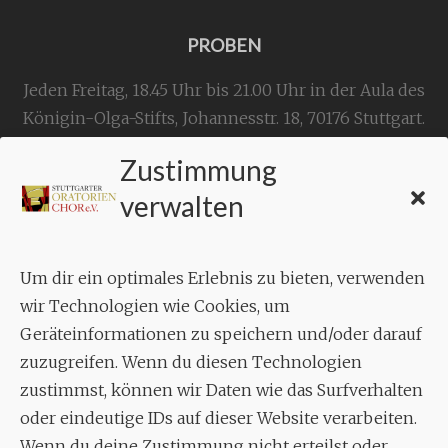
PROBEN
Jeden Freitag, 18.45 Uhr bis 21.00 Uhr in der Aula des
Königin-Olga-Stifts,
Johannesstr. 18,
70176 Stuttgart
.
Zustimmung
KONTAKT
verwalten
Geschäftsstelle:
c./o.
Bruno Feil
Um dir ein optimales Erlebnis zu bieten, verwenden
Aixheimer Str. 18
wir Technologien wie Cookies, um
70619 Stuttgart
Geräteinformationen zu speichern und/oder darauf
zuzugreifen. Wenn du diesen Technologien
MUSIK
zustimmst, können wir Daten wie das Surfverhalten
Musikalischer Leiter:
oder eindeutige IDs auf dieser Website verarbeiten.
Enrico Trummer
Wenn du deine Zustimmung nicht erteilst oder