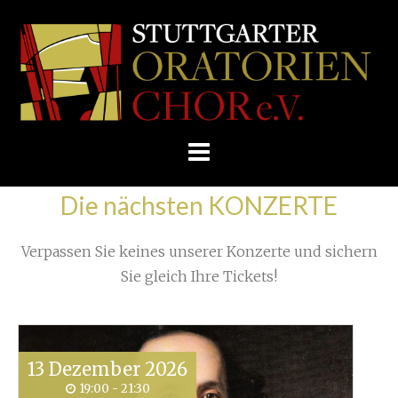
Skip
/
Home
»
Proben
»
Zurück aus New York
»
to
STUTTGARTER
IMG-20190622-WA00001
content
ORATORIENCHOR
E.V.
Die nächsten KONZERTE
Verpassen Sie keines unserer Konzerte und sichern
Sie gleich Ihre Tickets!
13
Dezember
2026
19:00 - 21:30