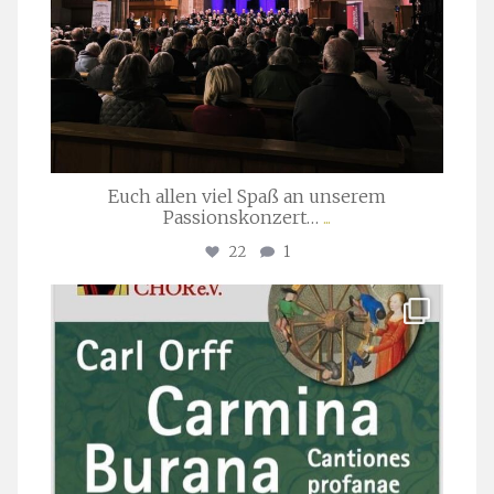
Euch allen viel Spaß an unserem
Passionskonzert…
...
22
1
stuttgarter_oratorienchor
Juli 22