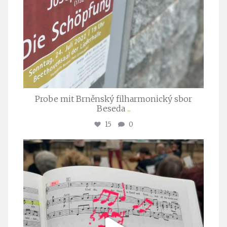
Probe mit Brněnský filharmonický sbor
Beseda
...
15
0
stuttgarter_oratorienchor
Juli 23