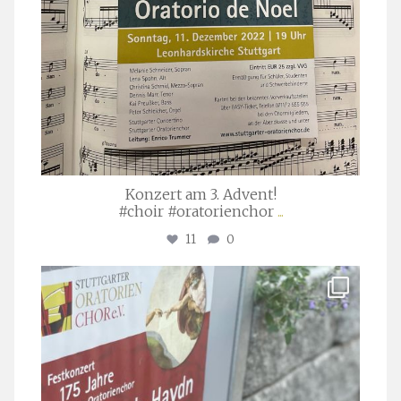
Konzert am 3. Advent!
#choir #oratorienchor
...
11
0
stuttgarter_oratorienchor
Juli 23