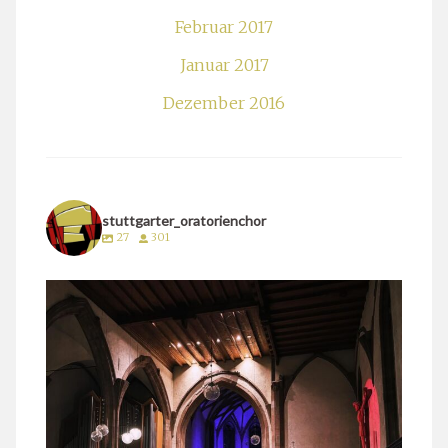
Februar 2017
Januar 2017
Dezember 2016
stuttgarter_oratorienchor
27
301
stuttgarter_oratorienchor
März 24