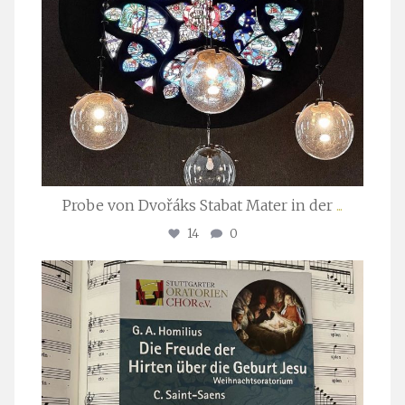
Probe von Dvořáks Stabat Mater in der
...
14
0
stuttgarter_oratorienchor
Nov. 29