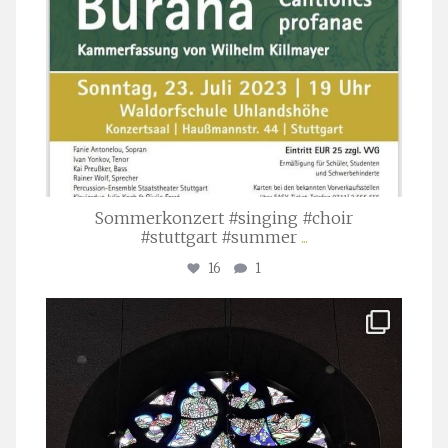
Sommerkonzert #singing #choir
#stuttgart #summer
...
16
1
stuttgarter_oratorienchor
Apr. 1