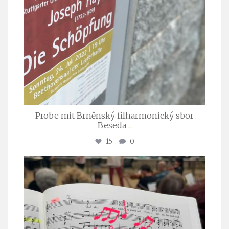
Probe mit Brněnský filharmonický sbor
Beseda
...
15
0
stuttgarter_oratorienchor
Juli 23