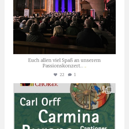
Euch allen viel Spaß an unserem
Passionskonzert…
...
22
1
stuttgarter_oratorienchor
Juli 22