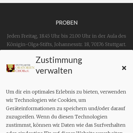
PROBEN
Jeden Freitag, 18.45 Uhr bis 21.00 Uhr in der Aula des
Königin-Olga-Stifts,
Johannesstr. 18,
70176 Stuttgart
.
Zustimmung
KONTAKT
verwalten
Geschäftsstelle:
c./o.
Bruno Feil
Um dir ein optimales Erlebnis zu bieten, verwenden
Aixheimer Str. 18
wir Technologien wie Cookies, um
70619 Stuttgart
Geräteinformationen zu speichern und/oder darauf
zuzugreifen. Wenn du diesen Technologien
MUSIK
zustimmst, können wir Daten wie das Surfverhalten
Musikalischer Leiter: