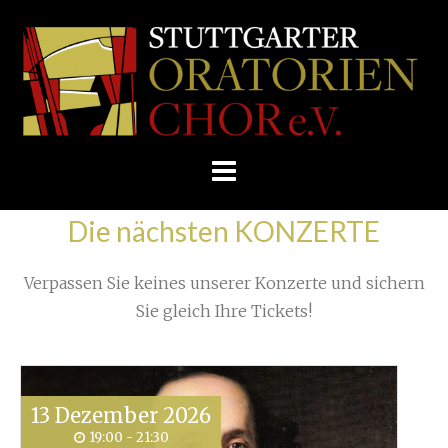
Skip
/
Home
»
Proben
»
Zurück aus New York
»
to
STUTTGARTER
IMG-20190620-WA00341
content
ORATORIENCHOR
E.V.
Die nächsten KONZERTE
Verpassen Sie keines unserer Konzerte und sichern
Sie gleich Ihre Tickets!
13
Dezember
2026
19:00 - 21:30