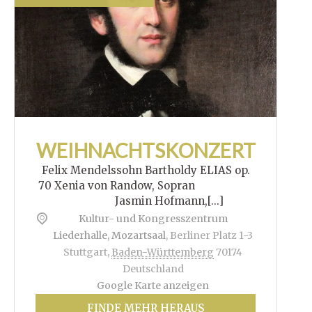
WEIHNACHTSKONZERT
Felix Mendelssohn Bartholdy ELIAS op.
70 Xenia von Randow, Sopran
Jasmin Hofmann,[...]
Kultur- und Kongresszentrum
Liederhalle, Mozartsaal
,
Berliner Platz 1-3
Stuttgart
,
Baden-Württemberg
70174
Deutschland
Google Karte anzeigen
FINDE MEHR HERAUS