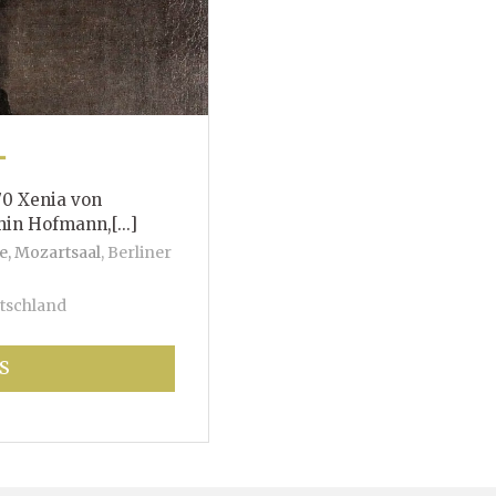
T
70 Xenia von
mann,[...]
e, Mozartsaal
,
Berliner
tschland
S