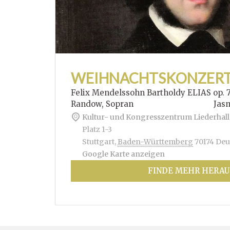
WEIHNACHTSKONZER
Felix Mendelssohn Bartholdy ELIAS op. 
Randow, Sopran Jasmin Hof
Kultur- und Kongresszentrum Liederhall
Platz 1-3
Stuttgart
,
Baden-Württemberg
70174
Deu
Google Karte anzeigen
FINDE MEHR HERAU