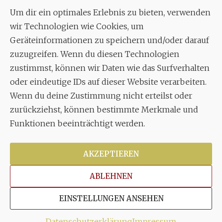
Um dir ein optimales Erlebnis zu bieten, verwenden
Aixheimer Str. 18
wir Technologien wie Cookies, um
70619 Stuttgart
Geräteinformationen zu speichern und/oder darauf
zuzugreifen. Wenn du diesen Technologien
MUSIK
zustimmst, können wir Daten wie das Surfverhalten
Musikalischer Leiter:
oder eindeutige IDs auf dieser Website verarbeiten.
Enrico Trummer
Wenn du deine Zustimmung nicht erteilst oder
Tel.
+49 (0)177 / 34 23 57 1
zurückziehst, können bestimmte Merkmale und
Funktionen beeinträchtigt werden.
Facebook
Twitter
YouTube
Instagram
AKZEPTIEREN
ABLEHNEN
Copyright © 2026
Stuttgarter Oratorienchor e.V.
Alle
EINSTELLUNGEN ANSEHEN
Rechte vorbehalten.
Impressum
|
Disclaimer
|
Datenschutzerklärung
Datenschutzerklärung
Impressum