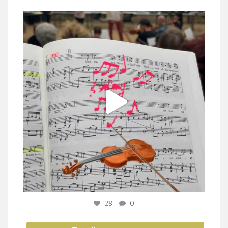
stuttgarter_oratorienchor
Juli 23
28
0