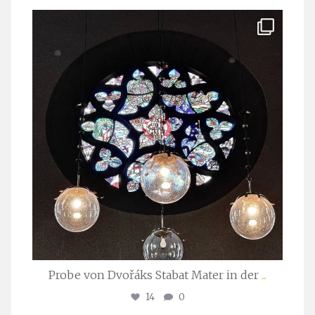
stuttgarter_oratorienchor
Apr. 1
Probe von Dvořáks Stabat Mater in der
...
14
0