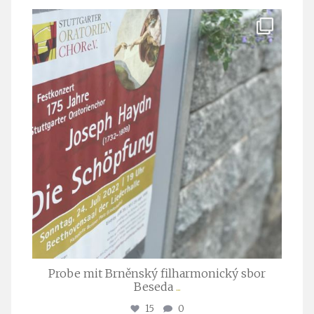
stuttgarter_oratorienchor
Juli 23
Probe mit Brněnský filharmonický sbor
Beseda
...
15
0