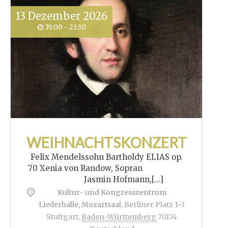
13
Dezember
2026
19:00 - 21:30
WEIHNACHTSKONZERT
Felix Mendelssohn Bartholdy ELIAS op.
70 Xenia von Randow, Sopran
Jasmin Hofmann,[...]
Kultur- und Kongresszentrum
Liederhalle, Mozartsaal
,
Berliner Platz 1-3
Stuttgart
,
Baden-Württemberg
70174