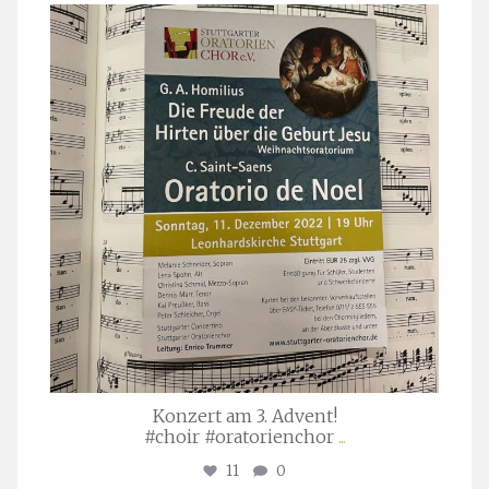
stuttgarter_oratorienchor
Nov. 29
Konzert am 3. Advent!
#choir #oratorienchor
...
11
0