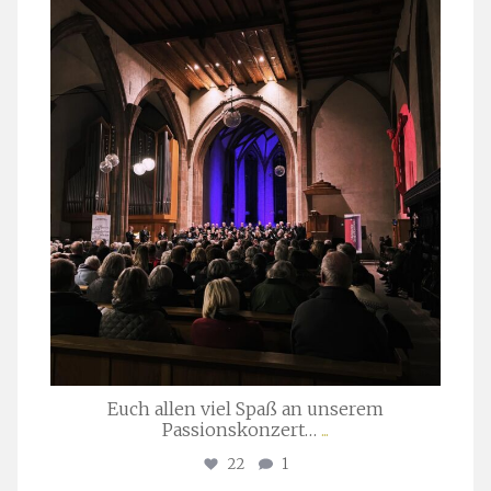
stuttgarter_oratorienchor
März 24
Euch allen viel Spaß an unserem
Passionskonzert…
...
22
1