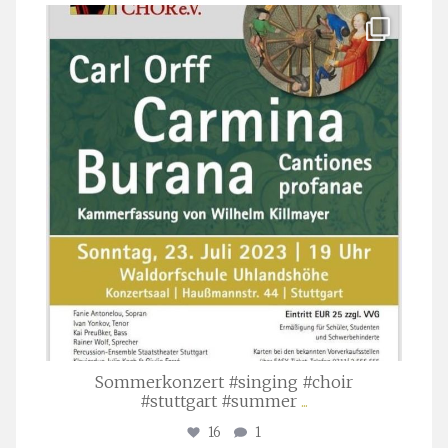
stuttgarter_oratorienchor
Juli 22
Sommerkonzert #singing #choir
#stuttgart #summer
...
16
1