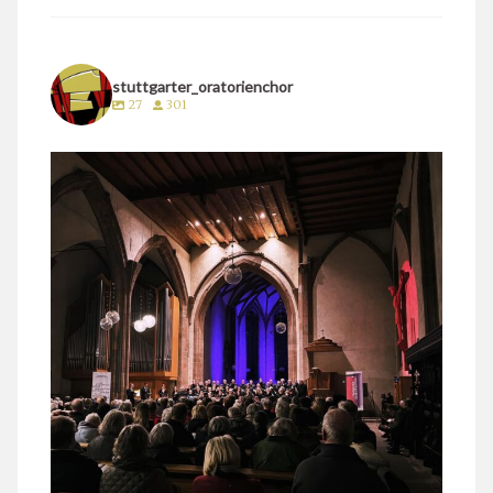
stuttgarter_oratorienchor
27
301
stuttgarter_oratorienchor
März 24