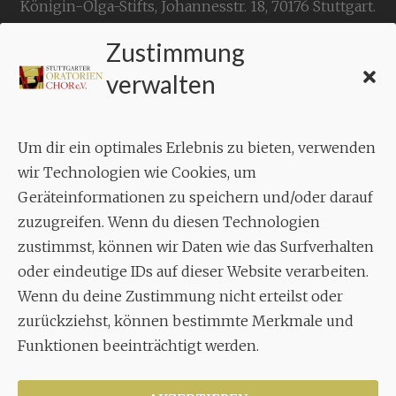
Königin-Olga-Stifts,
Johannesstr. 18,
70176 Stuttgart
.
Zustimmung
KONTAKT
verwalten
Geschäftsstelle:
c./o.
Bruno Feil
Um dir ein optimales Erlebnis zu bieten, verwenden
Aixheimer Str. 18
wir Technologien wie Cookies, um
70619 Stuttgart
Geräteinformationen zu speichern und/oder darauf
zuzugreifen. Wenn du diesen Technologien
MUSIK
zustimmst, können wir Daten wie das Surfverhalten
Musikalischer Leiter:
oder eindeutige IDs auf dieser Website verarbeiten.
Enrico Trummer
Wenn du deine Zustimmung nicht erteilst oder
Tel.
+49 (0)177 / 34 23 57 1
zurückziehst, können bestimmte Merkmale und
Facebook
Twitter
YouTube
Instagram
Funktionen beeinträchtigt werden.