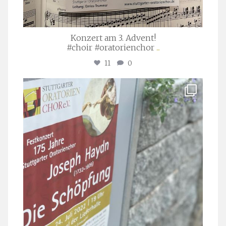
Konzert am 3. Advent!
#choir #oratorienchor
...
11
0
stuttgarter_oratorienchor
Juli 23