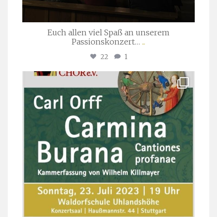
Euch allen viel Spaß an unserem
Passionskonzert…
...
22
1
stuttgarter_oratorienchor
Juli 22