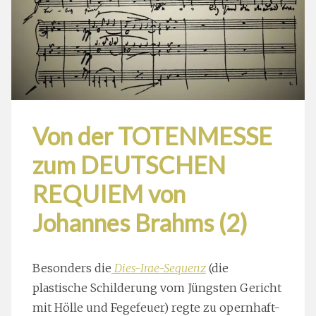
Von der TOTENMESSE
zum DEUTSCHEN
REQUIEM von
Johannes Brahms (2)
Besonders die
Dies-Irae-Sequenz
(die
plastische Schilderung vom Jüngsten Gericht
mit Hölle und Fegefeuer) regte zu opernhaft-