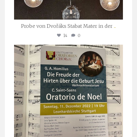
Probe von Dvořáks Stabat Mater in der
...
14
0
stuttgarter_oratorienchor
Nov. 29