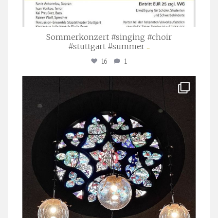
Sommerkonzert #singing #choir
#stuttgart #summer
...
16
1
stuttgarter_oratorienchor
Apr. 1