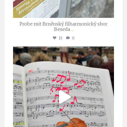
Probe mit Brněnský filharmonický sbor
Beseda
...
15
0
stuttgarter_oratorienchor
Juli 23