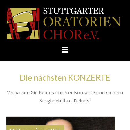
Skip
/
Home
»
Unkategorisiert
»
to
STUTTGARTER
Von der TOTENMESSE zum DEUTSCHEN REQUIEM
content
ORATORIENCHOR
von Johannes Brahms (1)
»
E.V.
Die nächsten KONZERTE
Verpassen Sie keines unserer Konzerte und sichern
Sie gleich Ihre Tickets!