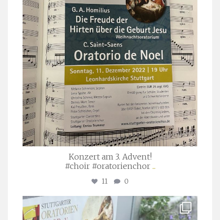
Konzert am 3. Advent!
#choir #oratorienchor
...
11
0
stuttgarter_oratorienchor
Juli 23