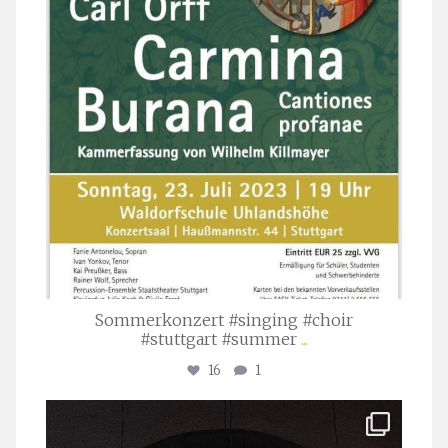
Sommerkonzert #singing #choir
#stuttgart #summer
...
16
1
stuttgarter_oratorienchor
Apr. 1