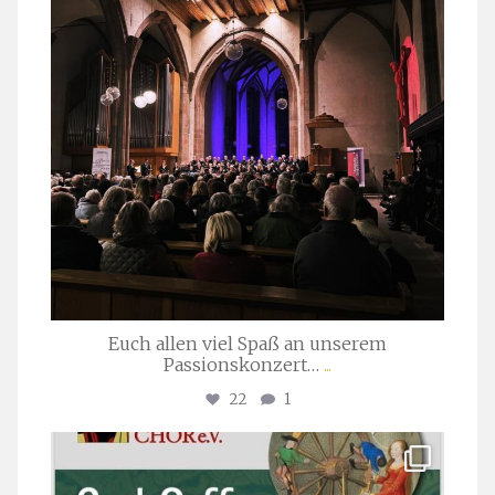
Euch allen viel Spaß an unserem
Passionskonzert…
...
22
1
stuttgarter_oratorienchor
Juli 22