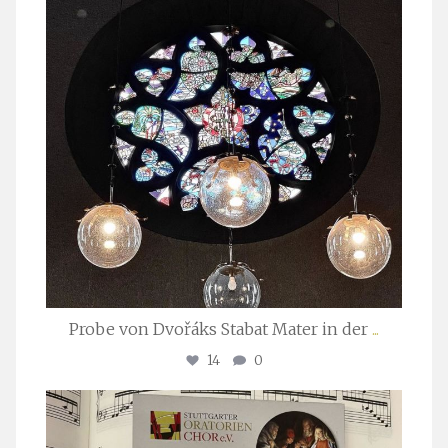
Probe von Dvořáks Stabat Mater in der
...
14
0
stuttgarter_oratorienchor
Nov. 29