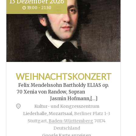
13
Dezember
2026
19:00 - 21:30
WEIHNACHTSKONZERT
Felix Mendelssohn Bartholdy ELIAS op.
70 Xenia von Randow, Sopran
Jasmin Hofmann,[...]
Kultur- und Kongresszentrum
Liederhalle, Mozartsaal
,
Berliner Platz 1-3
Stuttgart
,
Baden-Württemberg
70174
Deutschland
Google Karte anzeigen