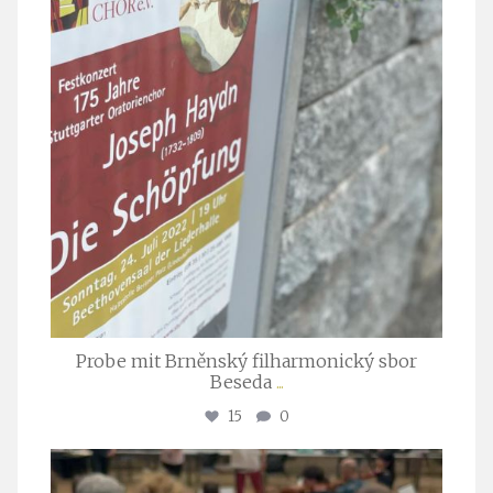
Probe mit Brněnský filharmonický sbor
Beseda
...
15
0
stuttgarter_oratorienchor
Juli 23