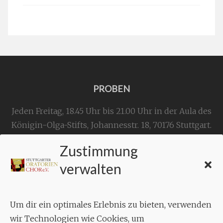
PROBEN
Jeden Freitag, 18.45 Uhr bis 21.00 Uhr in der Aula des
Königin-Olga-Stifts,
Johannesstr. 18,
70176 Stuttgart
.
Zustimmung
KONTAKT
verwalten
Geschäftsstelle:
c./o.
Bruno Feil
Um dir ein optimales Erlebnis zu bieten, verwenden
Aixheimer Str. 18
wir Technologien wie Cookies, um
70619 Stuttgart