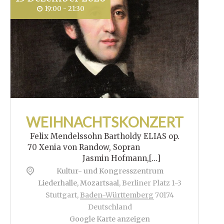
19:00 - 21:30
WEIHNACHTSKONZERT
Felix Mendelssohn Bartholdy ELIAS op.
70 Xenia von Randow, Sopran
Jasmin Hofmann,[...]
Kultur- und Kongresszentrum
Liederhalle, Mozartsaal
,
Berliner Platz 1-3
Stuttgart
,
Baden-Württemberg
70174
Deutschland
Google Karte anzeigen