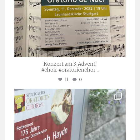
Konzert am 3. Advent!
#choir #oratorienchor
...
11
0
stuttgarter_oratorienchor
Juli 23