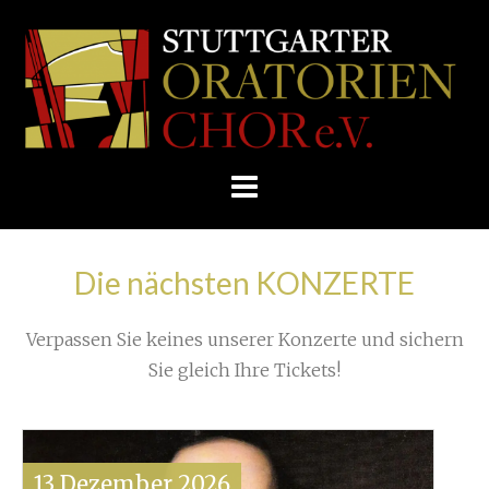
Skip
/
Home
»
Konzert
»
to
St. Eberhard im Tango-Fieber
»
STUTTGARTER
content
ORATORIENCHOR
IMG_2008
E.V.
Die nächsten KONZERTE
Verpassen Sie keines unserer Konzerte und sichern
Sie gleich Ihre Tickets!
13
Dezember
2026