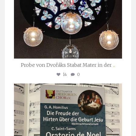
Probe von Dvořáks Stabat Mater in der
...
14
0
stuttgarter_oratorienchor
Nov. 29