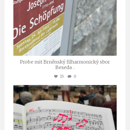
Probe mit Brněnský filharmonický sbor
Beseda
...
15
0
stuttgarter_oratorienchor
Juli 23