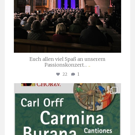
Euch allen viel Spaß an unserem
Passionskonzert…
...
22
1
stuttgarter_oratorienchor
Juli 22