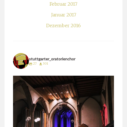
Februar 2017
Januar 2017
Dezember 2016
stuttgarter_oratorienchor
27
301
stuttgarter_oratorienchor
März 24