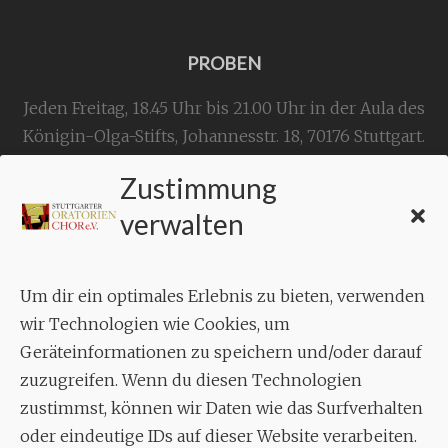
PROBEN
Jeden Freitag, 18.45 Uhr bis 21.00 Uhr in der Aula des
Königin-Olga-Stifts,
Johannesstr. 18,
70176 Stuttgart
.
Zustimmung
KONTAKT
verwalten
Geschäftsstelle:
c./o.
Bruno Feil
Um dir ein optimales Erlebnis zu bieten, verwenden
Aixheimer Str. 18
wir Technologien wie Cookies, um
70619 Stuttgart
Geräteinformationen zu speichern und/oder darauf
zuzugreifen. Wenn du diesen Technologien
MUSIK
zustimmst, können wir Daten wie das Surfverhalten
Musikalischer Leiter:
oder eindeutige IDs auf dieser Website verarbeiten.