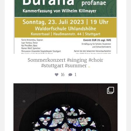
Sommerkonzert #singing #choir
#stuttgart #summer
...
16
1
stuttgarter_oratorienchor
Apr. 1