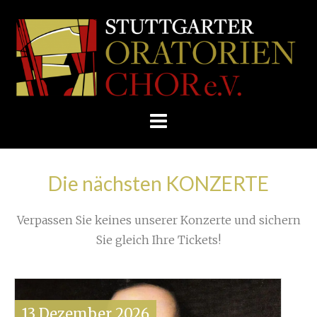
Skip
/
Home
»
Konzert
»
to
St. Eberhard im Tango-Fieber
»
STUTTGARTER
content
ORATORIENCHOR
IMG_1987
E.V.
Die nächsten KONZERTE
Verpassen Sie keines unserer Konzerte und sichern
Sie gleich Ihre Tickets!
13
Dezember
2026