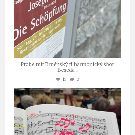
Probe mit Brněnský filharmonický sbor
Beseda
...
15
0
stuttgarter_oratorienchor
Juli 23