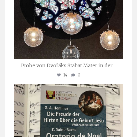
Probe von Dvořáks Stabat Mater in der
...
14
0
stuttgarter_oratorienchor
Nov. 29