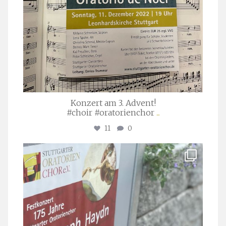
Konzert am 3. Advent!
#choir #oratorienchor
...
11
0
stuttgarter_oratorienchor
Juli 23