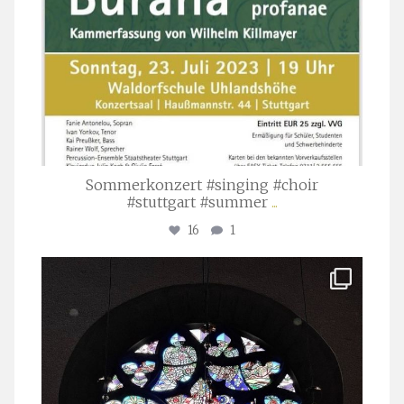
Sommerkonzert #singing #choir
#stuttgart #summer
...
16
1
stuttgarter_oratorienchor
Apr. 1