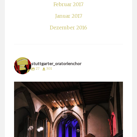
Februar 2017
Januar 2017
Dezember 2016
stuttgarter_oratorienchor
27
301
stuttgarter_oratorienchor
März 24