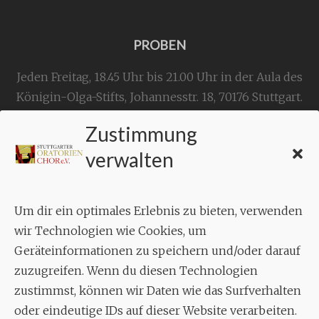
PROBEN
Jeden Freitag, 18.45 Uhr bis 21.00 Uhr in der Aula des
Königin-Olga-Stifts,
Johannesstr. 18,
70176 Stuttgart
.
Zustimmung
KONTAKT
verwalten
Geschäftsstelle:
c./o.
Bruno Feil
Um dir ein optimales Erlebnis zu bieten, verwenden
Aixheimer Str. 18
wir Technologien wie Cookies, um
70619 Stuttgart
Geräteinformationen zu speichern und/oder darauf
zuzugreifen. Wenn du diesen Technologien
MUSIK
zustimmst, können wir Daten wie das Surfverhalten
Musikalischer Leiter:
oder eindeutige IDs auf dieser Website verarbeiten.