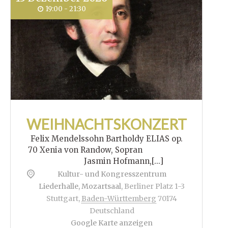
19:00 - 21:30
WEIHNACHTSKONZERT
Felix Mendelssohn Bartholdy ELIAS op.
70 Xenia von Randow, Sopran
Jasmin Hofmann,[...]
Kultur- und Kongresszentrum
Liederhalle, Mozartsaal
,
Berliner Platz 1-3
Stuttgart
,
Baden-Württemberg
70174
Deutschland
Google Karte anzeigen