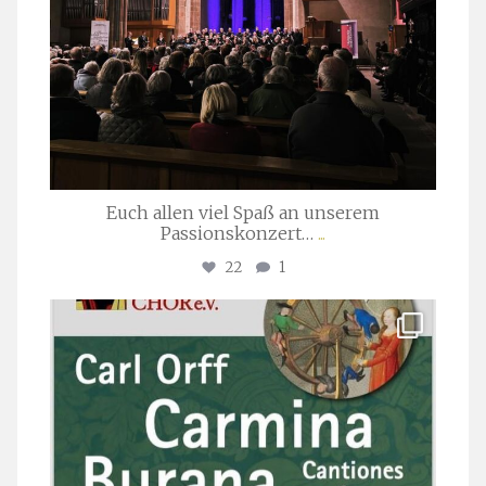
Euch allen viel Spaß an unserem
Passionskonzert…
...
22
1
stuttgarter_oratorienchor
Juli 22