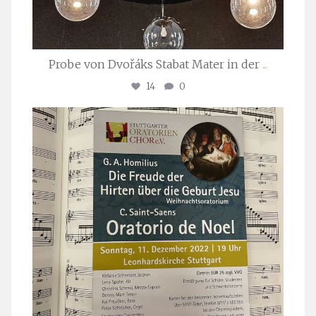
Probe von Dvořáks Stabat Mater in der
...
14
0
stuttgarter_oratorienchor
Nov. 29