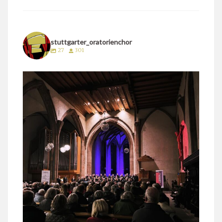
stuttgarter_oratorienchor
27
301
stuttgarter_oratorienchor
März 24