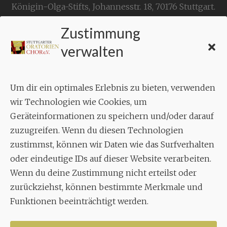
Königin-Olga-Stifts,
Johannesstr. 18,
70176 Stuttgart
.
Zustimmung
KONTAKT
verwalten
Geschäftsstelle:
c./o.
Bruno Feil
Um dir ein optimales Erlebnis zu bieten, verwenden
Aixheimer Str. 18
wir Technologien wie Cookies, um
70619 Stuttgart
Geräteinformationen zu speichern und/oder darauf
zuzugreifen. Wenn du diesen Technologien
MUSIK
zustimmst, können wir Daten wie das Surfverhalten
Musikalischer Leiter:
oder eindeutige IDs auf dieser Website verarbeiten.
Enrico Trummer
Wenn du deine Zustimmung nicht erteilst oder
Tel.
+49 (0)177 / 34 23 57 1
zurückziehst, können bestimmte Merkmale und
Funktionen beeinträchtigt werden.
Facebook
Twitter
YouTube
Instagram