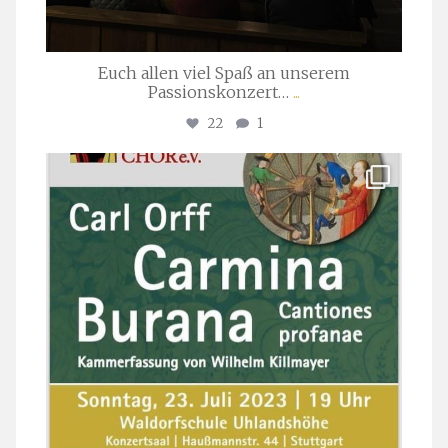
Euch allen viel Spaß an unserem
Passionskonzert…
...
22
1
stuttgarter_oratorienchor
Juli 22