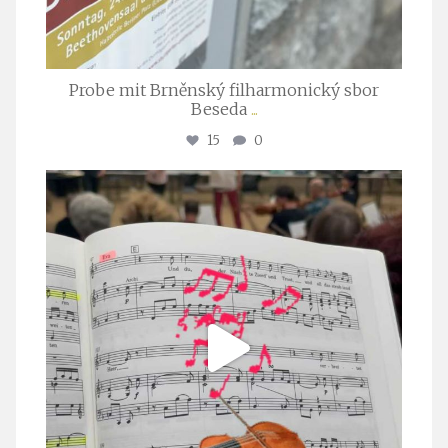
Probe mit Brněnský filharmonický sbor
Beseda
...
15
0
stuttgarter_oratorienchor
Juli 23