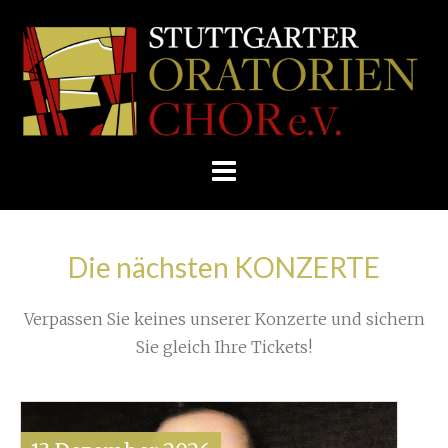
Skip
/
Home
»
Unkategorisiert
»
to
STUTTGARTER
SOC barockt wieder mit Händel
»
content
ORATORIENCHOR
Georg_Friedrich_Händel_2
E.V.
Die nächsten KONZERTE
Verpassen Sie keines unserer Konzerte und sichern
Sie gleich Ihre Tickets!