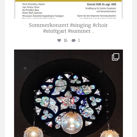
Sommerkonzert #singing #choir
#stuttgart #summer
...
16
1
stuttgarter_oratorienchor
Apr. 1