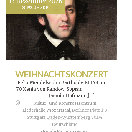
13
Dezember
2026
19:00 - 21:30
WEIHNACHTSKONZERT
Felix Mendelssohn Bartholdy ELIAS op.
70 Xenia von Randow, Sopran
Jasmin Hofmann,[...]
Kultur- und Kongresszentrum
Liederhalle, Mozartsaal
,
Berliner Platz 1-3
Stuttgart
,
Baden-Württemberg
70174
Deutschland
Google Karte anzeigen