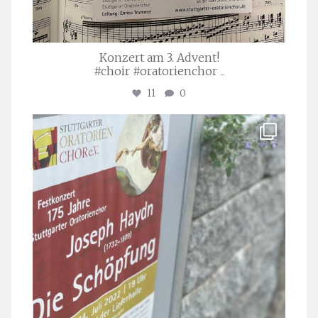
Konzert am 3. Advent!
#choir #oratorienchor
...
11
0
stuttgarter_oratorienchor
Juli 23