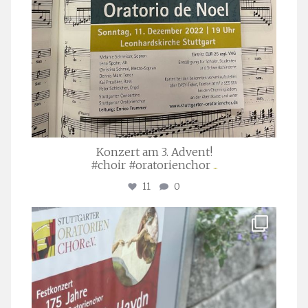
Konzert am 3. Advent!
#choir #oratorienchor
...
11
0
stuttgarter_oratorienchor
Juli 23