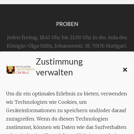
PROBEN
Jeden Freitag, 18.45 Uhr bis 21.00 Uhr in der Aula des
Königin-Olga-Stifts,
Johannesstr. 18,
70176 Stuttgart
.
Zustimmung
KONTAKT
verwalten
Geschäftsstelle:
c./o.
Bruno Feil
Um dir ein optimales Erlebnis zu bieten, verwenden
Aixheimer Str. 18
wir Technologien wie Cookies, um
70619 Stuttgart
Geräteinformationen zu speichern und/oder darauf
zuzugreifen. Wenn du diesen Technologien
MUSIK
zustimmst, können wir Daten wie das Surfverhalten
Musikalischer Leiter: