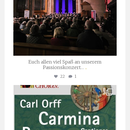
Euch allen viel Spaß an unserem
Passionskonzert…
...
22
1
stuttgarter_oratorienchor
Juli 22