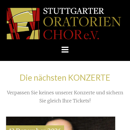
Skip
/
Home
»
Konzert
»
to
STUTTGARTER
Selten, daher besonders wertvoll!
»
content
ORATORIENCHOR
Musik- und Presselandschaft
E.V.
Die nächsten KONZERTE
Verpassen Sie keines unserer Konzerte und sichern
Sie gleich Ihre Tickets!