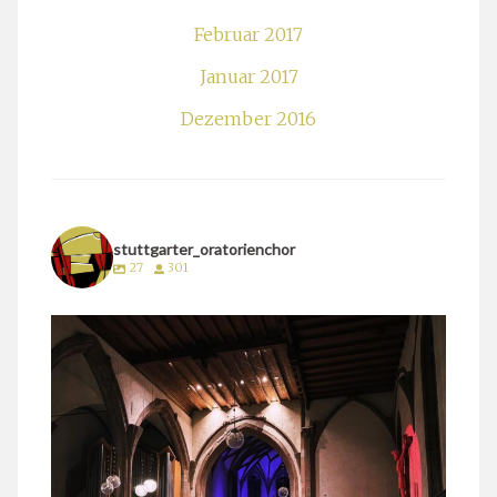
Februar 2017
Januar 2017
Dezember 2016
stuttgarter_oratorienchor
27
301
stuttgarter_oratorienchor
März 24