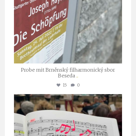
Probe mit Brněnský filharmonický sbor
Beseda
...
15
0
stuttgarter_oratorienchor
Juli 23