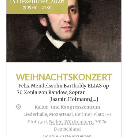
13
Dezember
2026
19:00 - 21:30
WEIHNACHTSKONZERT
Felix Mendelssohn Bartholdy ELIAS op.
70 Xenia von Randow, Sopran
Jasmin Hofmann,[...]
Kultur- und Kongresszentrum
Liederhalle, Mozartsaal
,
Berliner Platz 1-3
Stuttgart
,
Baden-Württemberg
70174
Deutschland
Google Karte anzeigen