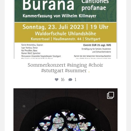
Sommerkonzert #singing #choir
#stuttgart #summer
...
16
1
stuttgarter_oratorienchor
Apr. 1