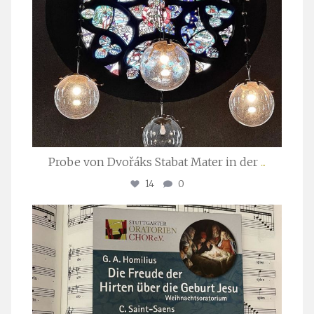
Probe von Dvořáks Stabat Mater in der
...
14
0
stuttgarter_oratorienchor
Nov. 29