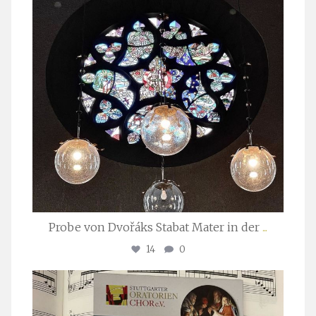
Probe von Dvořáks Stabat Mater in der
...
14
0
stuttgarter_oratorienchor
Nov. 29