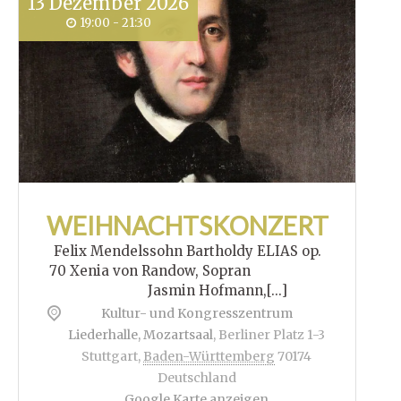
13
Dezember
2026
19:00 - 21:30
WEIHNACHTSKONZERT
Felix Mendelssohn Bartholdy ELIAS op.
70 Xenia von Randow, Sopran
Jasmin Hofmann,[...]
Kultur- und Kongresszentrum
Liederhalle, Mozartsaal
,
Berliner Platz 1-3
Stuttgart
,
Baden-Württemberg
70174
Deutschland
Google Karte anzeigen