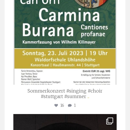
Sommerkonzert #singing #choir
#stuttgart #summer
...
16
1
stuttgarter_oratorienchor
Apr. 1