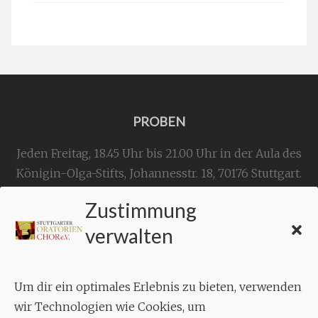
PROBEN
Jeden Freitag, 18.45 Uhr bis 21.00 Uhr in der Aula des
Königin-Olga-Stifts,
Johannesstr. 18,
70176 Stuttgart
.
Zustimmung
KONTAKT
verwalten
Geschäftsstelle:
c./o.
Bruno Feil
Um dir ein optimales Erlebnis zu bieten, verwenden
Aixheimer Str. 18
wir Technologien wie Cookies, um
70619 Stuttgart