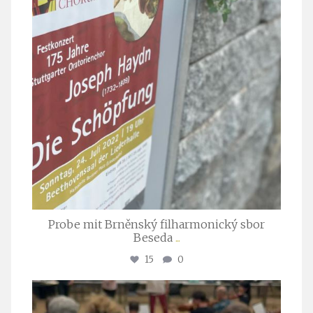
Probe mit Brněnský filharmonický sbor
Beseda
...
15
0
stuttgarter_oratorienchor
Juli 23