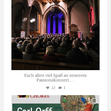
Euch allen viel Spaß an unserem
Passionskonzert…
...
22
1
stuttgarter_oratorienchor
Juli 22