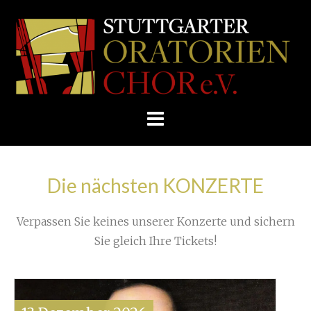
Skip
/
Home
»
Unkategorisiert
»
to
STUTTGARTER
Petite Messe solennelle im Sommer 2018
»
content
ORATORIENCHOR
438px-GRossini
E.V.
Die nächsten KONZERTE
Verpassen Sie keines unserer Konzerte und sichern
Sie gleich Ihre Tickets!