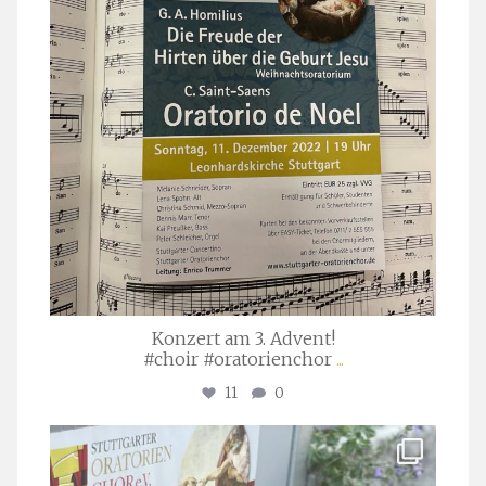
Konzert am 3. Advent!
#choir #oratorienchor
...
11
0
stuttgarter_oratorienchor
Juli 23