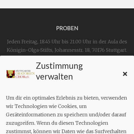
PROBEN
Jeden Freitag, 18.45 Uhr bis 21.00 Uhr in der Aula des
Königin-Olga-Stifts,
Johannesstr. 18,
70176 Stuttgart
.
Zustimmung
KONTAKT
verwalten
Geschäftsstelle:
c./o.
Bruno Feil
Um dir ein optimales Erlebnis zu bieten, verwenden
Aixheimer Str. 18
wir Technologien wie Cookies, um
70619 Stuttgart
Geräteinformationen zu speichern und/oder darauf
zuzugreifen. Wenn du diesen Technologien
MUSIK
zustimmst, können wir Daten wie das Surfverhalten