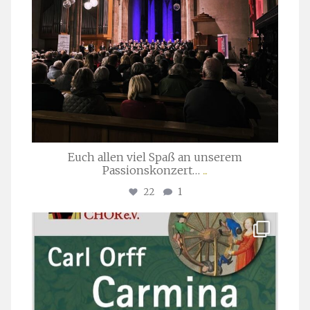
Euch allen viel Spaß an unserem
Passionskonzert…
...
22
1
stuttgarter_oratorienchor
Juli 22