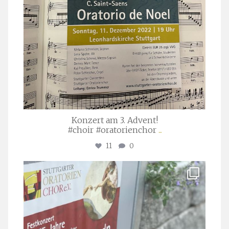
Konzert am 3. Advent!
#choir #oratorienchor
...
11
0
stuttgarter_oratorienchor
Juli 23