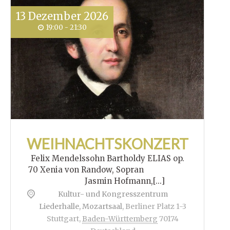
13
Dezember
2026
19:00 - 21:30
WEIHNACHTSKONZERT
Felix Mendelssohn Bartholdy ELIAS op.
70 Xenia von Randow, Sopran
Jasmin Hofmann,[...]
Kultur- und Kongresszentrum
Liederhalle, Mozartsaal
,
Berliner Platz 1-3
Stuttgart
,
Baden-Württemberg
70174