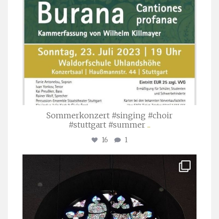
Sommerkonzert #singing #choir
#stuttgart #summer
...
16
1
stuttgarter_oratorienchor
Apr. 1