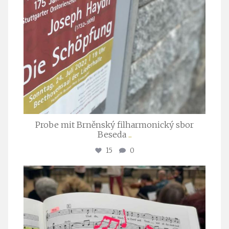
Probe mit Brněnský filharmonický sbor
Beseda
...
15
0
stuttgarter_oratorienchor
Juli 23