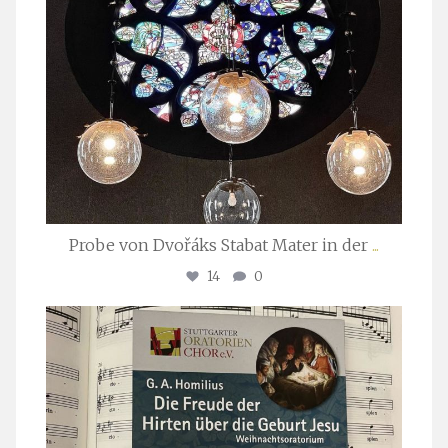
Probe von Dvořáks Stabat Mater in der
...
14
0
stuttgarter_oratorienchor
Nov. 29