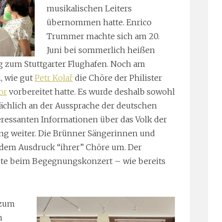
musikalischen Leiters
übernommen hatte. Enrico
Trummer machte sich am 20.
Juni bei sommerlich heißen
g zum Stuttgarter Flughafen. Noch am
, wie gut
Petr Kolař
die Chöre der Philister
or
vorbereitet hatte. Es wurde deshalb sowohl
ächlich an der Aussprache der deutschen
nteressanten Informationen über das Volk der
ung weiter. Die Brünner Sängerinnen und
ndem Ausdruck “ihrer” Chöre um. Der
chte beim Begegnungskonzert – wie bereits
 zum
n