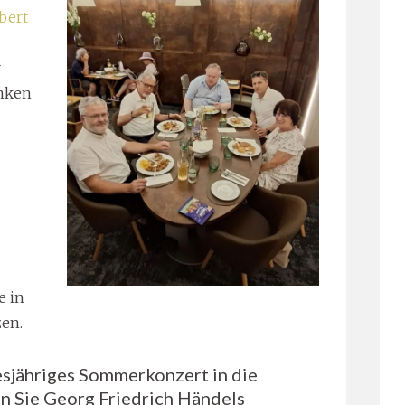
bert
r
anken
e in
zen.
esjähriges Sommerkonzert in die
n Sie Georg Friedrich Händels