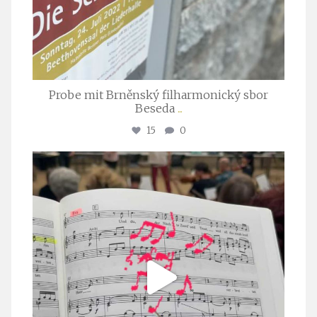
Probe mit Brněnský filharmonický sbor
Beseda
...
15
0
stuttgarter_oratorienchor
Juli 23