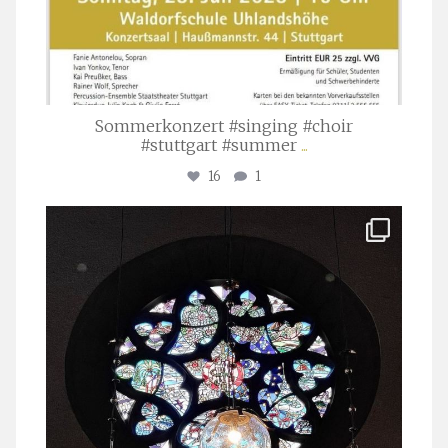
Sommerkonzert #singing #choir
#stuttgart #summer
...
16
1
stuttgarter_oratorienchor
Apr. 1