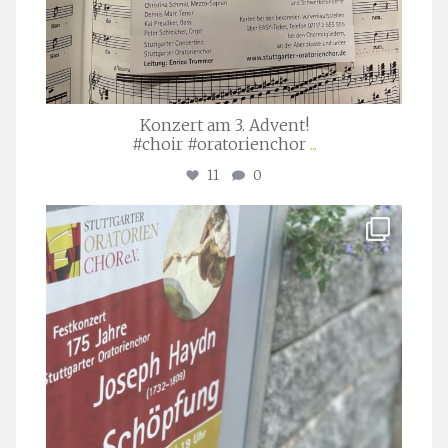
Konzert am 3. Advent!
#choir #oratorienchor
...
11
0
stuttgarter_oratorienchor
Juli 23