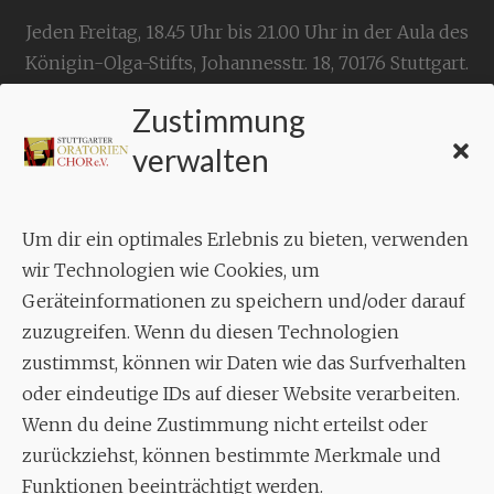
Jeden Freitag, 18.45 Uhr bis 21.00 Uhr in der Aula des
Königin-Olga-Stifts,
Johannesstr. 18,
70176 Stuttgart
.
Zustimmung
KONTAKT
verwalten
Geschäftsstelle:
c./o.
Bruno Feil
Um dir ein optimales Erlebnis zu bieten, verwenden
Aixheimer Str. 18
wir Technologien wie Cookies, um
70619 Stuttgart
Geräteinformationen zu speichern und/oder darauf
zuzugreifen. Wenn du diesen Technologien
MUSIK
zustimmst, können wir Daten wie das Surfverhalten
Musikalischer Leiter:
oder eindeutige IDs auf dieser Website verarbeiten.
Enrico Trummer
Wenn du deine Zustimmung nicht erteilst oder
Tel.
+49 (0)177 / 34 23 57 1
zurückziehst, können bestimmte Merkmale und
Funktionen beeinträchtigt werden.
Facebook
Twitter
YouTube
Instagram