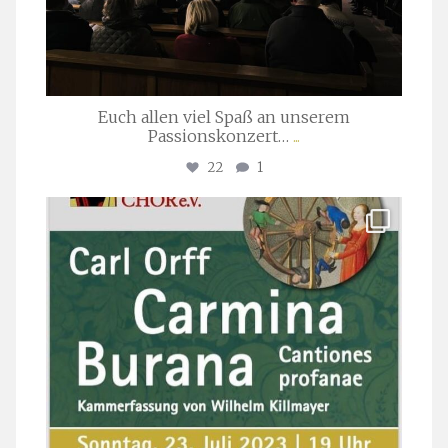
Euch allen viel Spaß an unserem
Passionskonzert…
...
22
1
stuttgarter_oratorienchor
Juli 22