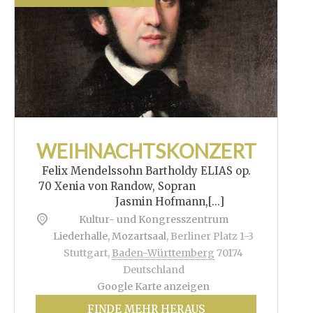
WEIHNACHTSKONZERT
Felix Mendelssohn Bartholdy ELIAS op.
70 Xenia von Randow, Sopran
Jasmin Hofmann,[...]
Kultur- und Kongresszentrum
Liederhalle, Mozartsaal
,
Berliner Platz 1-3
Stuttgart
,
Baden-Württemberg
70174
Deutschland
Google Karte anzeigen
FINDE MEHR HERAUS