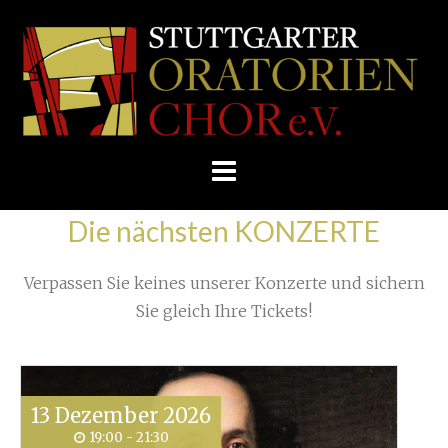
Skip
/
Home
»
Unkategorisiert
»
to
STUTTGARTER
Kontakte. Korrespondenz. Konzertreise!
»
content
ORATORIENCHOR
E.V.
Die nächsten KONZERTE
Verpassen Sie keines unserer Konzerte und sichern
Sie gleich Ihre Tickets!
13
Dezember
2026
19:00 - 21:30