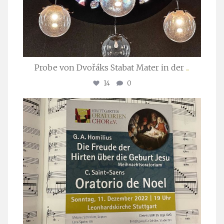
Probe von Dvořáks Stabat Mater in der
...
14
0
stuttgarter_oratorienchor
Nov. 29