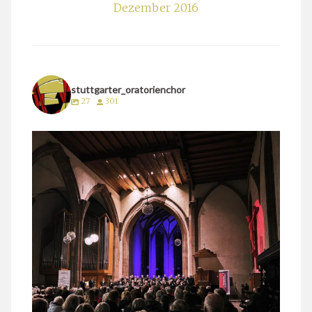
Dezember 2016
stuttgarter_oratorienchor
27
301
stuttgarter_oratorienchor
März 24