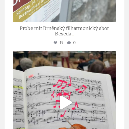
Probe mit Brněnský filharmonický sbor
Beseda
...
15
0
stuttgarter_oratorienchor
Juli 23