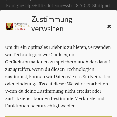
Königin-Olga-Stifts,
Johannesstr. 18,
70176 Stuttgart
.
Zustimmung
KONTAKT
verwalten
Geschäftsstelle:
c./o.
Bruno Feil
Um dir ein optimales Erlebnis zu bieten, verwenden
Aixheimer Str. 18
wir Technologien wie Cookies, um
70619 Stuttgart
Geräteinformationen zu speichern und/oder darauf
zuzugreifen. Wenn du diesen Technologien
MUSIK
zustimmst, können wir Daten wie das Surfverhalten
Musikalischer Leiter:
oder eindeutige IDs auf dieser Website verarbeiten.
Enrico Trummer
Wenn du deine Zustimmung nicht erteilst oder
Tel.
+49 (0)177 / 34 23 57 1
zurückziehst, können bestimmte Merkmale und
Funktionen beeinträchtigt werden.
Facebook
Twitter
YouTube
Instagram