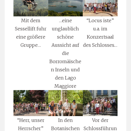
Mit dem
…eine
“Locus iste”
Sessellift fuhr
unglaublich
u.a. im
eine größere
schöne
Konzertsaal
Gruppe…
Aussicht auf
des Schlosses…
die
Borromäische
n Inseln und
den Lago
Maggiore
“Herr, unser
In den
Vor der
Herrscher”
Botanischen
Schlossführun