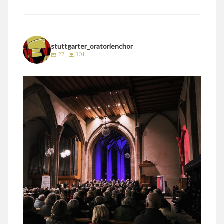
stuttgarter_oratorienchor
27
301
stuttgarter_oratorienchor
März 24