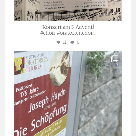
Konzert am 3. Advent!
#choir #oratorienchor
...
11
0
stuttgarter_oratorienchor
Juli 23