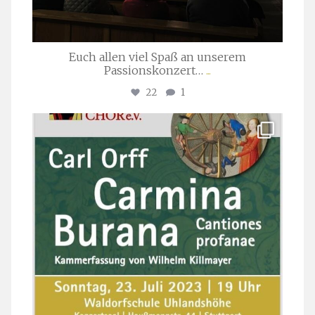
Euch allen viel Spaß an unserem
Passionskonzert…
...
22
1
stuttgarter_oratorienchor
Juli 22