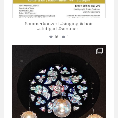
Sommerkonzert #singing #choir
#stuttgart #summer
...
16
1
stuttgarter_oratorienchor
Apr. 1