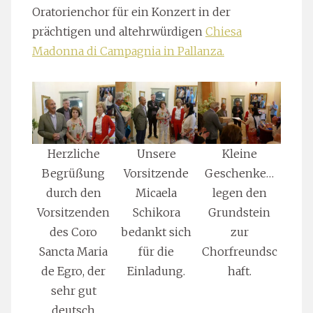
Oratorienchor für ein Konzert in der
prächtigen und altehrwürdigen
Chiesa
Madonna di Campagnia in Pallanza.
Herzliche
Unsere
Kleine
Begrüßung
Vorsitzende
Geschenke…
durch den
Micaela
legen den
Vorsitzenden
Schikora
Grundstein
des Coro
bedankt sich
zur
Sancta Maria
für die
Chorfreundsc
de Egro, der
Einladung.
haft.
sehr gut
deutsch