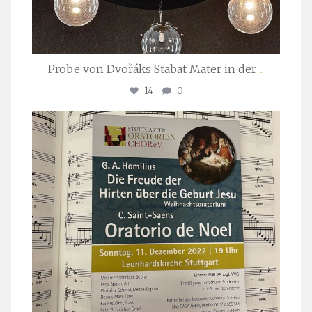
Probe von Dvořáks Stabat Mater in der
...
14
0
stuttgarter_oratorienchor
Nov. 29