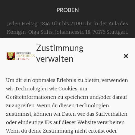
PROBEN
Jeden Freitag, 18.45 Uhr bis 21.00 Uhr in der Aula des
Königin-Olga-Stifts,
Johannesstr. 18,
70176 Stuttgart
.
Zustimmung
KONTAKT
verwalten
Geschäftsstelle:
c./o.
Bruno Feil
Um dir ein optimales Erlebnis zu bieten, verwenden
Aixheimer Str. 18
wir Technologien wie Cookies, um
70619 Stuttgart
Geräteinformationen zu speichern und/oder darauf
zuzugreifen. Wenn du diesen Technologien
MUSIK
zustimmst, können wir Daten wie das Surfverhalten
Musikalischer Leiter:
oder eindeutige IDs auf dieser Website verarbeiten.
Enrico Trummer
Wenn du deine Zustimmung nicht erteilst oder