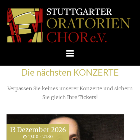
Skip
/
Home
»
Unkategorisiert
»
to
STUTTGARTER
Kontakte. Korrespondenz. Konzertreise!
»
DSC_6424
content
ORATORIENCHOR
E.V.
Die nächsten KONZERTE
Verpassen Sie keines unserer Konzerte und sichern
Sie gleich Ihre Tickets!
13
Dezember
2026
19:00 - 21:30