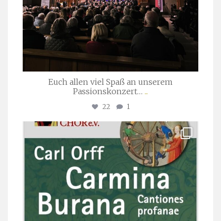
Euch allen viel Spaß an unserem
Passionskonzert…
...
22
1
stuttgarter_oratorienchor
Juli 22