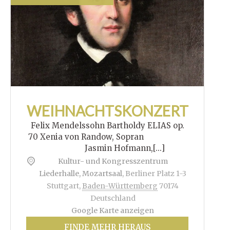
WEIHNACHTSKONZERT
Felix Mendelssohn Bartholdy ELIAS op.
70 Xenia von Randow, Sopran
Jasmin Hofmann,[...]
Kultur- und Kongresszentrum
Liederhalle, Mozartsaal
,
Berliner Platz 1-3
Stuttgart
,
Baden-Württemberg
70174
Deutschland
Google Karte anzeigen
FINDE MEHR HERAUS