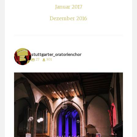
Januar 2017
Dezember 2016
stuttgarter_oratorienchor
27
301
stuttgarter_oratorienchor
März 24