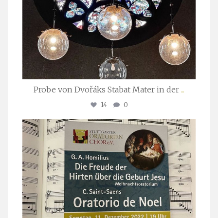
Probe von Dvořáks Stabat Mater in der
...
14
0
stuttgarter_oratorienchor
Nov. 29