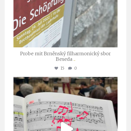
Probe mit Brněnský filharmonický sbor
Beseda
...
15
0
stuttgarter_oratorienchor
Juli 23