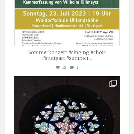
Sommerkonzert #singing #choir
#stuttgart #summer
...
16
1
stuttgarter_oratorienchor
Apr. 1