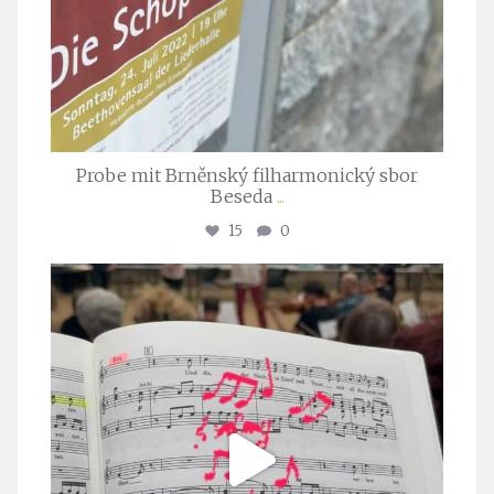
Probe mit Brněnský filharmonický sbor
Beseda
...
15
0
stuttgarter_oratorienchor
Juli 23