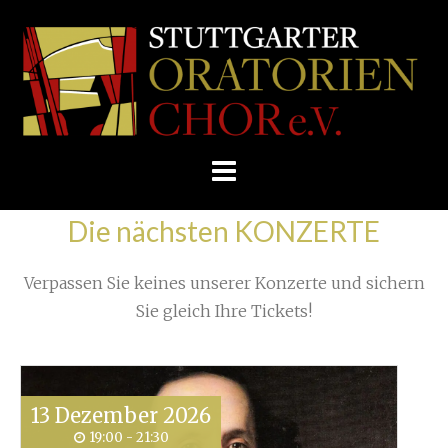
Skip
/
Home
»
Unkategorisiert
»
to
STUTTGARTER
Kontakte. Korrespondenz. Konzertreise (2)
»
content
ORATORIENCHOR
E.V.
Die nächsten KONZERTE
Verpassen Sie keines unserer Konzerte und sichern
Sie gleich Ihre Tickets!
13
Dezember
2026
19:00 - 21:30