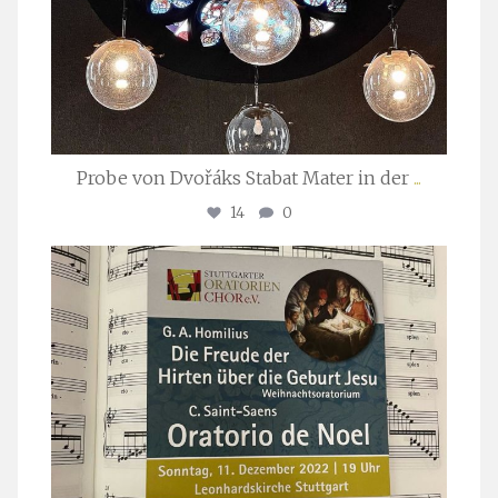
Probe von Dvořáks Stabat Mater in der
...
14
0
stuttgarter_oratorienchor
Nov. 29