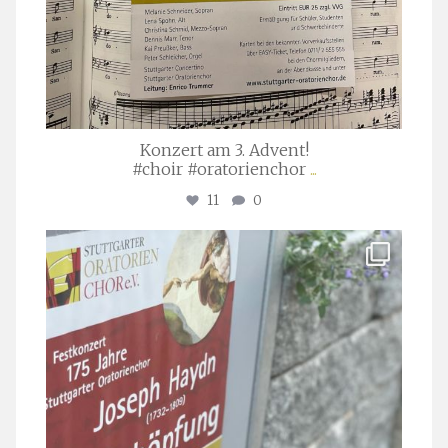
Konzert am 3. Advent!
#choir #oratorienchor
...
11
0
stuttgarter_oratorienchor
Juli 23