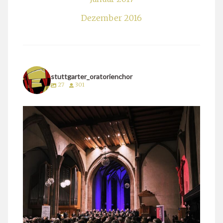
Dezember 2016
stuttgarter_oratorienchor
27
301
stuttgarter_oratorienchor
März 24