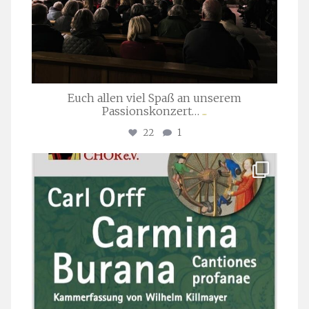
Euch allen viel Spaß an unserem
Passionskonzert…
...
22
1
stuttgarter_oratorienchor
Juli 22