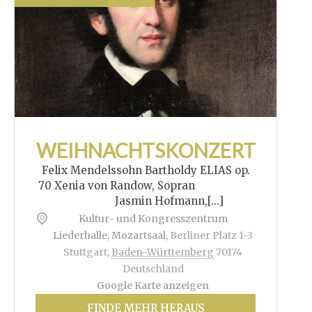
WEIHNACHTSKONZERT
Felix Mendelssohn Bartholdy ELIAS op.
70 Xenia von Randow, Sopran
Jasmin Hofmann,[...]
Kultur- und Kongresszentrum
Liederhalle, Mozartsaal
,
Berliner Platz 1-3
Stuttgart
,
Baden-Württemberg
70174
Deutschland
Google Karte anzeigen
FINDE MEHR HERAUS