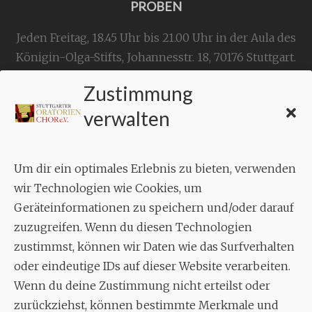
PROBEN
Jeden Freitag, 18.45 Uhr bis 21.00 Uhr in der Aula des
Königin-Olga-Stifts,
Johannesstr. 18,
70176 Stuttgart
.
Zustimmung
KONTAKT
verwalten
Geschäftsstelle:
c./o.
Bruno Feil
Um dir ein optimales Erlebnis zu bieten, verwenden
Aixheimer Str. 18
wir Technologien wie Cookies, um
70619 Stuttgart
Geräteinformationen zu speichern und/oder darauf
zuzugreifen. Wenn du diesen Technologien
MUSIK
zustimmst, können wir Daten wie das Surfverhalten
Musikalischer Leiter:
oder eindeutige IDs auf dieser Website verarbeiten.
Enrico Trummer
Wenn du deine Zustimmung nicht erteilst oder
Tel.
+49 (0)177 / 34 23 57 1
zurückziehst, können bestimmte Merkmale und