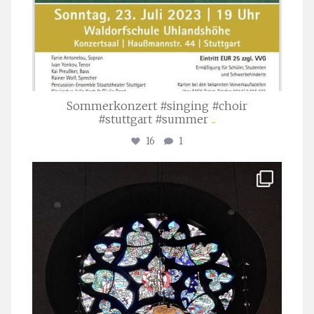
Sommerkonzert #singing #choir
#stuttgart #summer
...
16
1
stuttgarter_oratorienchor
Apr. 1