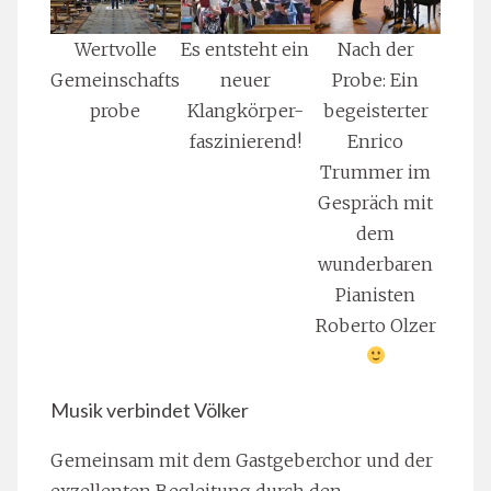
Wertvolle
Es entsteht ein
Nach der
Gemeinschafts
neuer
Probe: Ein
probe
Klangkörper-
begeisterter
faszinierend!
Enrico
Trummer im
Gespräch mit
dem
wunderbaren
Pianisten
Roberto Olzer
Musik verbindet Völker
Gemeinsam mit dem Gastgeberchor und der
exzellenten Begleitung durch den