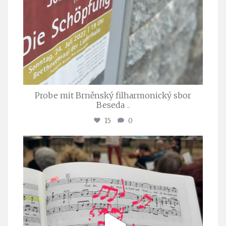
Probe mit Brněnský filharmonický sbor
Beseda
...
15
0
stuttgarter_oratorienchor
Juli 23