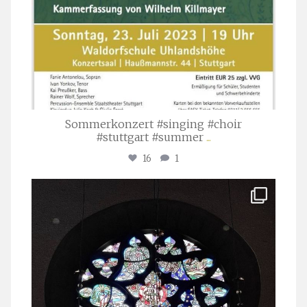
Sommerkonzert #singing #choir
#stuttgart #summer
...
16
1
stuttgarter_oratorienchor
Apr. 1