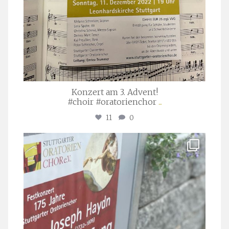
Konzert am 3. Advent!
#choir #oratorienchor
...
11
0
stuttgarter_oratorienchor
Juli 23