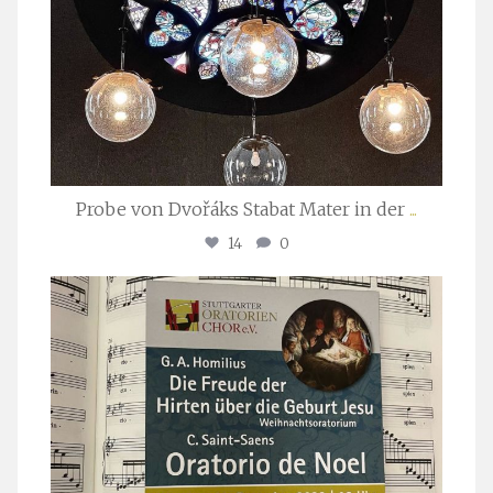
Probe von Dvořáks Stabat Mater in der
...
14
0
stuttgarter_oratorienchor
Nov. 29