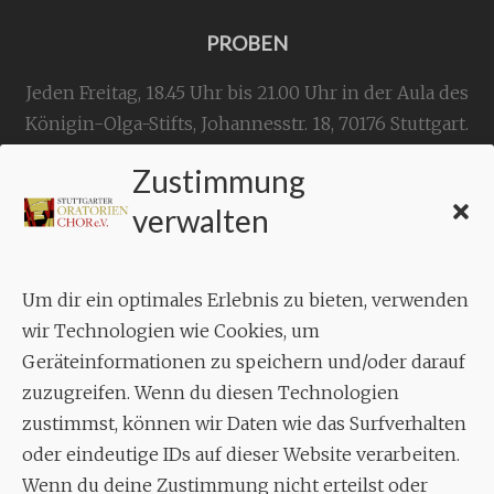
PROBEN
Jeden Freitag, 18.45 Uhr bis 21.00 Uhr in der Aula des
Königin-Olga-Stifts,
Johannesstr. 18,
70176 Stuttgart
.
Zustimmung
KONTAKT
verwalten
Geschäftsstelle:
c./o.
Bruno Feil
Um dir ein optimales Erlebnis zu bieten, verwenden
Aixheimer Str. 18
wir Technologien wie Cookies, um
70619 Stuttgart
Geräteinformationen zu speichern und/oder darauf
zuzugreifen. Wenn du diesen Technologien
MUSIK
zustimmst, können wir Daten wie das Surfverhalten
Musikalischer Leiter:
oder eindeutige IDs auf dieser Website verarbeiten.
Enrico Trummer
Wenn du deine Zustimmung nicht erteilst oder