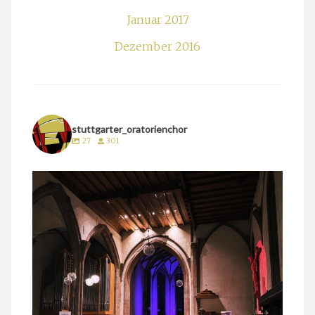
Januar 2017
Dezember 2016
stuttgarter_oratorienchor
27
301
stuttgarter_oratorienchor
März 24