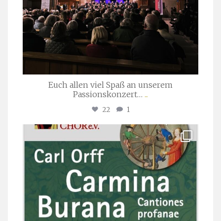
Euch allen viel Spaß an unserem
Passionskonzert…
...
22
1
stuttgarter_oratorienchor
Juli 22