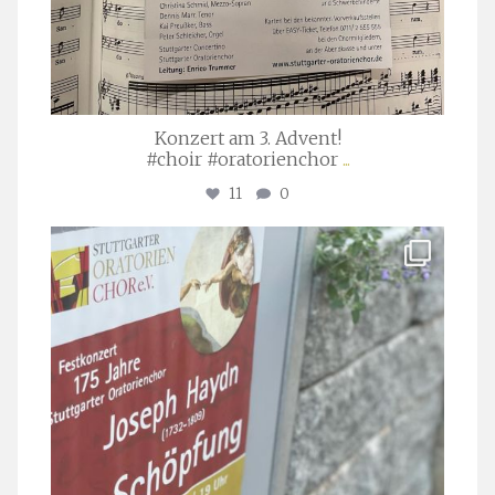
Konzert am 3. Advent!
#choir #oratorienchor
...
11
0
stuttgarter_oratorienchor
Juli 23