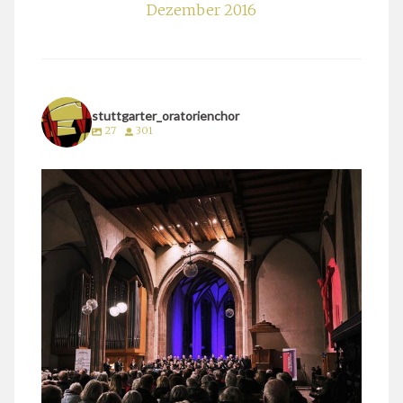
Dezember 2016
stuttgarter_oratorienchor
27
301
stuttgarter_oratorienchor
März 24