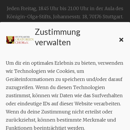
Jeden Freitag, 18.45 Uhr bis 21.00 Uhr in der Aula des
Königin-Olga-Stifts,
Johannesstr. 18,
70176 Stuttgart
.
Zustimmung
KONTAKT
verwalten
Geschäftsstelle:
c./o.
Bruno Feil
Um dir ein optimales Erlebnis zu bieten, verwenden
Aixheimer Str. 18
wir Technologien wie Cookies, um
70619 Stuttgart
Geräteinformationen zu speichern und/oder darauf
zuzugreifen. Wenn du diesen Technologien
MUSIK
zustimmst, können wir Daten wie das Surfverhalten
Musikalischer Leiter:
oder eindeutige IDs auf dieser Website verarbeiten.
Enrico Trummer
Wenn du deine Zustimmung nicht erteilst oder
Tel.
+49 (0)177 / 34 23 57 1
zurückziehst, können bestimmte Merkmale und
Funktionen beeinträchtigt werden.
Facebook
Twitter
YouTube
Instagram