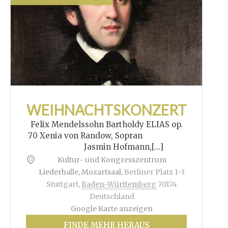
WEIHNACHTSKONZERT
Felix Mendelssohn Bartholdy ELIAS op.
70 Xenia von Randow, Sopran
Jasmin Hofmann,[...]
Kultur- und Kongresszentrum
Liederhalle, Mozartsaal
,
Berliner Platz 1-3
Stuttgart
,
Baden-Württemberg
70174
Deutschland
Google Karte anzeigen
FINDE MEHR HERAUS