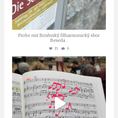
Probe mit Brněnský filharmonický sbor
Beseda
...
15
0
stuttgarter_oratorienchor
Juli 23