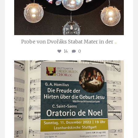
Probe von Dvořáks Stabat Mater in der
...
14
0
stuttgarter_oratorienchor
Nov. 29