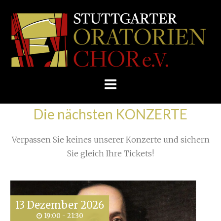
Skip
/
Home
»
Unkategorisiert
»
to
STUTTGARTER
Kontakte. Korrespondenz. Konzertreise (2)
»
content
ORATORIENCHOR
E.V.
Die nächsten KONZERTE
Verpassen Sie keines unserer Konzerte und sichern
Sie gleich Ihre Tickets!
13
Dezember
2026
19:00 - 21:30