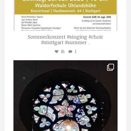
Sommerkonzert #singing #choir
#stuttgart #summer
...
16
1
stuttgarter_oratorienchor
Apr. 1