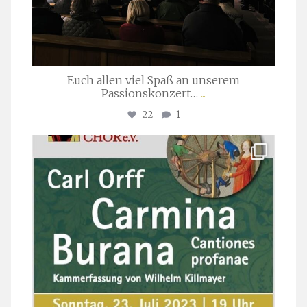
Euch allen viel Spaß an unserem
Passionskonzert…
...
22
1
stuttgarter_oratorienchor
Juli 22