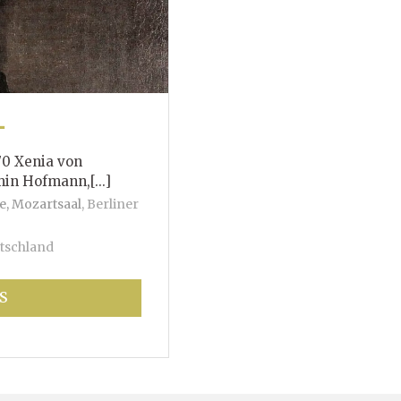
T
70 Xenia von
mann,[...]
e, Mozartsaal
,
Berliner
tschland
S