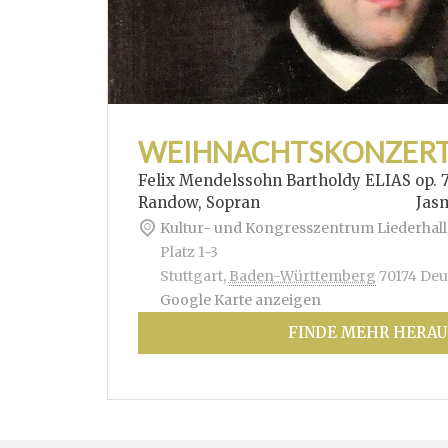
WEIHNACHTSKONZER
Felix Mendelssohn Bartholdy ELIAS op. 
Randow, Sopran Jasmin Hof
Kultur- und Kongresszentrum Liederhall
Platz 1-3
Stuttgart
,
Baden-Württemberg
70174
Deu
Google Karte anzeigen
FINDE MEHR HERAU