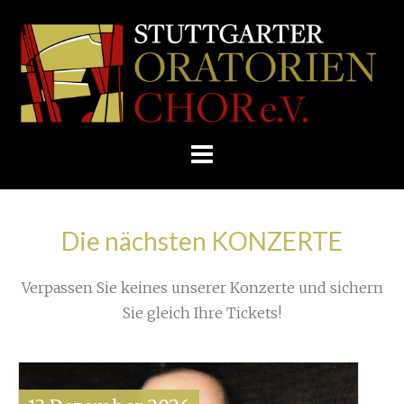
Skip
/
Home
»
Unkategorisiert
»
to
STUTTGARTER
Doppelte Einstimmung auf Weihnachten
»
content
ORATORIENCHOR
Saint_Saens_1858
E.V.
Die nächsten KONZERTE
Verpassen Sie keines unserer Konzerte und sichern
Sie gleich Ihre Tickets!