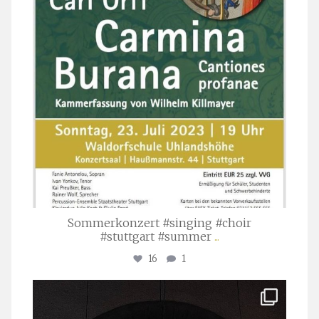
Sommerkonzert #singing #choir
#stuttgart #summer
...
16
1
stuttgarter_oratorienchor
Apr. 1