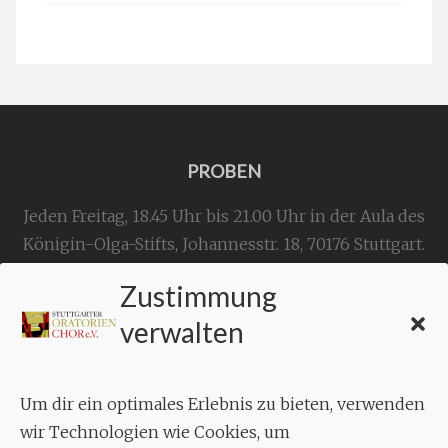
PROBEN
Jeden Freitag, 18.45 Uhr bis 21.00 Uhr in der Aula des
Königin-Olga-Stifts,
Johannesstr. 18,
70176 Stuttgart
.
Zustimmung
KONTAKT
verwalten
Geschäftsstelle:
c./o.
Bruno Feil
Um dir ein optimales Erlebnis zu bieten, verwenden
Aixheimer Str. 18
wir Technologien wie Cookies, um
70619 Stuttgart