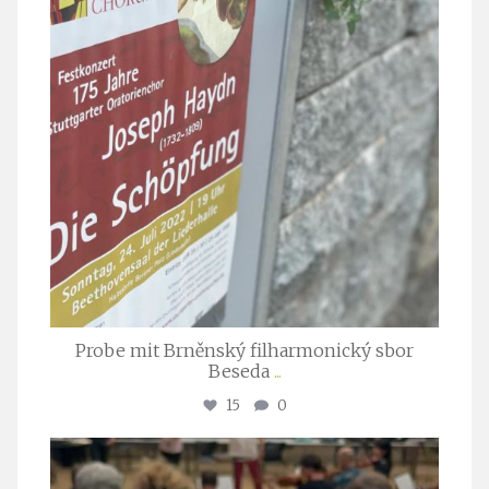
Probe mit Brněnský filharmonický sbor
Beseda
...
15
0
stuttgarter_oratorienchor
Juli 23