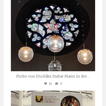
Probe von Dvořáks Stabat Mater in der
...
14
0
stuttgarter_oratorienchor
Nov. 29