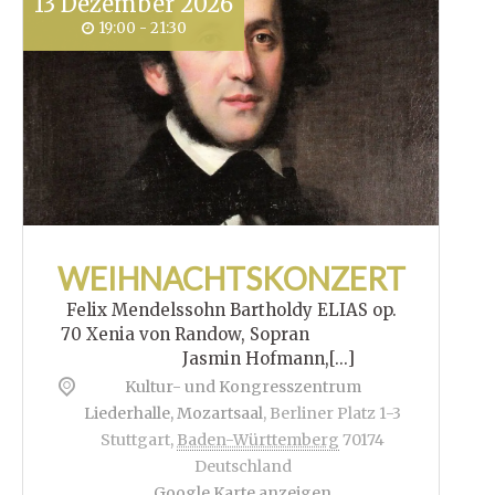
13
Dezember
2026
19:00 - 21:30
WEIHNACHTSKONZERT
Felix Mendelssohn Bartholdy ELIAS op.
70 Xenia von Randow, Sopran
Jasmin Hofmann,[...]
Kultur- und Kongresszentrum
Liederhalle, Mozartsaal
,
Berliner Platz 1-3
Stuttgart
,
Baden-Württemberg
70174
Deutschland
Google Karte anzeigen