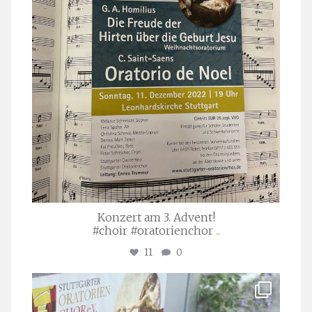
Konzert am 3. Advent!
#choir #oratorienchor
...
11
0
stuttgarter_oratorienchor
Juli 23