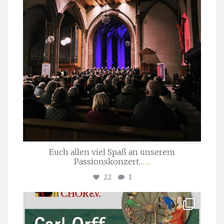
Euch allen viel Spaß an unserem
Passionskonzert…
...
22
1
stuttgarter_oratorienchor
Juli 22