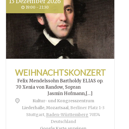
13
Dezember
2026
19:00 - 21:30
WEIHNACHTSKONZERT
Felix Mendelssohn Bartholdy ELIAS op.
70 Xenia von Randow, Sopran
Jasmin Hofmann,[...]
Kultur- und Kongresszentrum
Liederhalle, Mozartsaal
,
Berliner Platz 1-3
Stuttgart
,
Baden-Württemberg
70174
Deutschland
Google Karte anzeigen