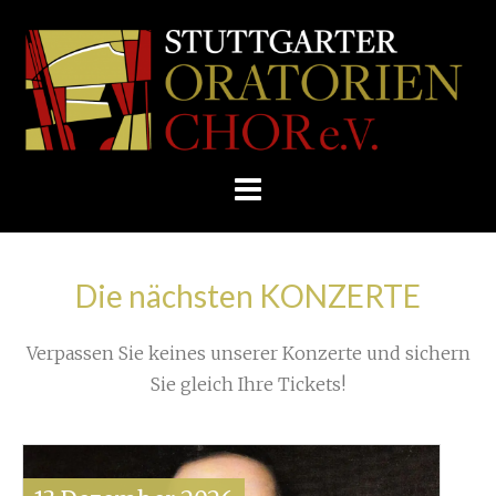
Skip
/
Home
»
Konzert
»
to
STUTTGARTER
Die Haydn-Frage der Woche (3)
»
content
ORATORIENCHOR
Joseph Haydn komponiert
E.V.
Die nächsten KONZERTE
Verpassen Sie keines unserer Konzerte und sichern
Sie gleich Ihre Tickets!