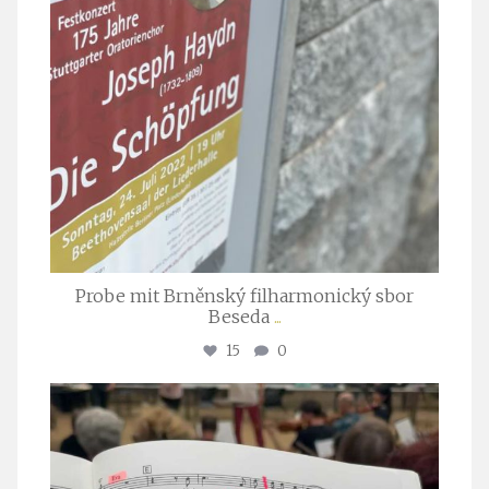
Probe mit Brněnský filharmonický sbor
Beseda
...
15
0
stuttgarter_oratorienchor
Juli 23