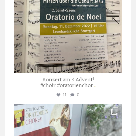
Konzert am 3. Advent!
#choir #oratorienchor
...
11
0
stuttgarter_oratorienchor
Juli 23