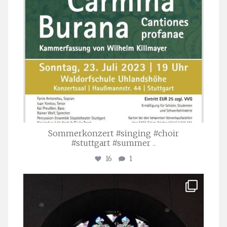
Sommerkonzert #singing #choir
#stuttgart #summer
...
16
1
stuttgarter_oratorienchor
Apr. 1