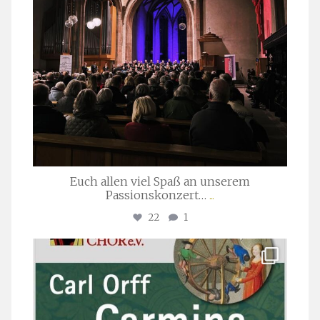
Euch allen viel Spaß an unserem
Passionskonzert…
...
22
1
stuttgarter_oratorienchor
Juli 22