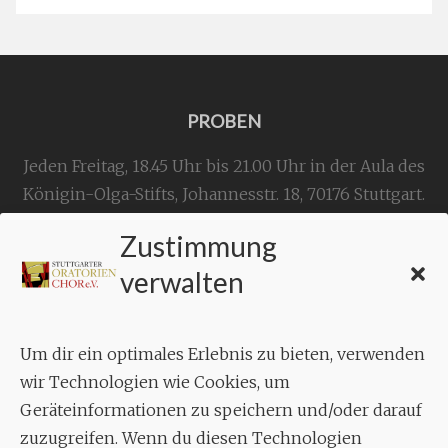
PROBEN
Jeden Freitag, 18.45 Uhr bis 21.00 Uhr in der Aula des
Königin-Olga-Stifts,
Johannesstr. 18,
70176 Stuttgart
.
Zustimmung
KONTAKT
verwalten
Geschäftsstelle:
c./o.
Bruno Feil
Um dir ein optimales Erlebnis zu bieten, verwenden
Aixheimer Str. 18
wir Technologien wie Cookies, um
70619 Stuttgart
Geräteinformationen zu speichern und/oder darauf
zuzugreifen. Wenn du diesen Technologien
MUSIK