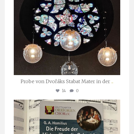
Probe von Dvořáks Stabat Mater in der
...
14
0
stuttgarter_oratorienchor
Nov. 29