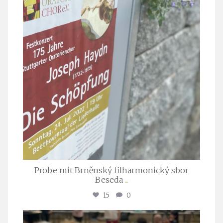
Probe mit Brněnský filharmonický sbor
Beseda
...
15
0
stuttgarter_oratorienchor