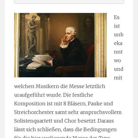
Es
ist
unb
eka
nnt
wo
und
mit
welchen Musikern die Messe letztlich
uraufgeführt wurde. Die festliche
Komposition ist mit 8 Bläsern, Pauke und
Streichorchester samt sehr anspruchsvollem
Solistenquartett und Chor besetzt. Daraus
lässt sich schließen, dass die Bedingungen
für die hier vorliegende Messe des Typs