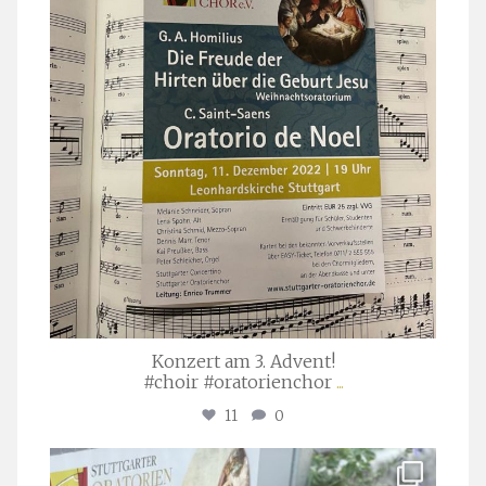
Konzert am 3. Advent!
#choir #oratorienchor
...
11
0
stuttgarter_oratorienchor
Juli 23