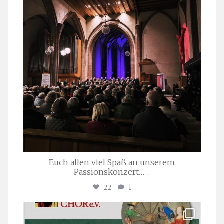
Euch allen viel Spaß an unserem
Passionskonzert…
...
22
1
stuttgarter_oratorienchor
Juli 22