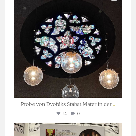
Probe von Dvořáks Stabat Mater in der
...
14
0
stuttgarter_oratorienchor
Nov. 29