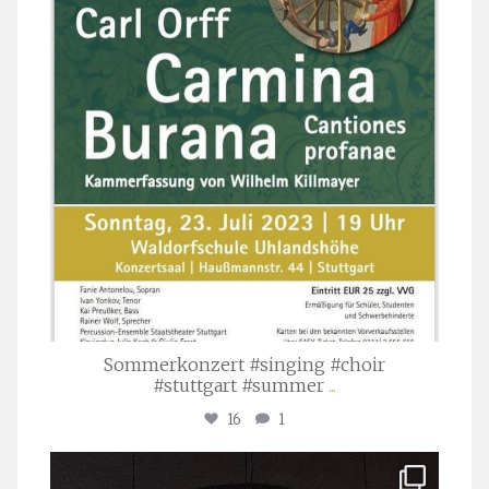
Sommerkonzert #singing #choir
#stuttgart #summer
...
16
1
stuttgarter_oratorienchor
Apr. 1