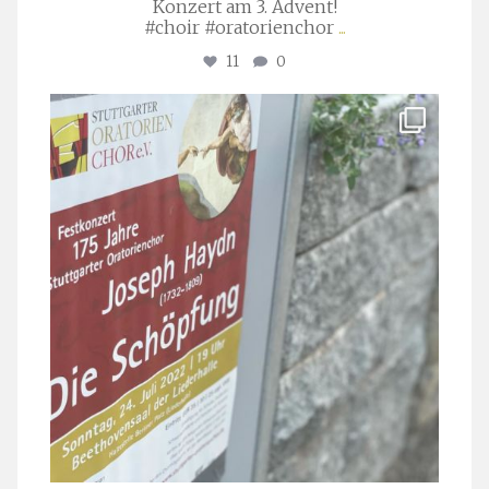
Konzert am 3. Advent!
#choir #oratorienchor
...
11
0
stuttgarter_oratorienchor
Juli 23