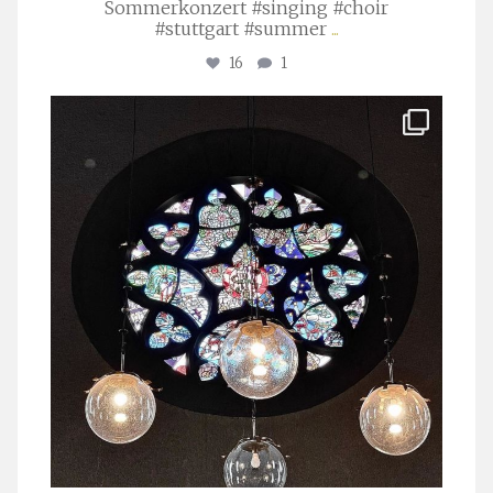
Sommerkonzert #singing #choir
#stuttgart #summer
...
16
1
stuttgarter_oratorienchor
Apr. 1