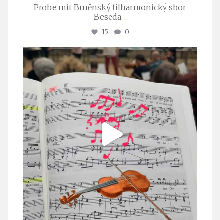
Probe mit Brněnský filharmonický sbor
Beseda
...
15
0
stuttgarter_oratorienchor
Juli 23