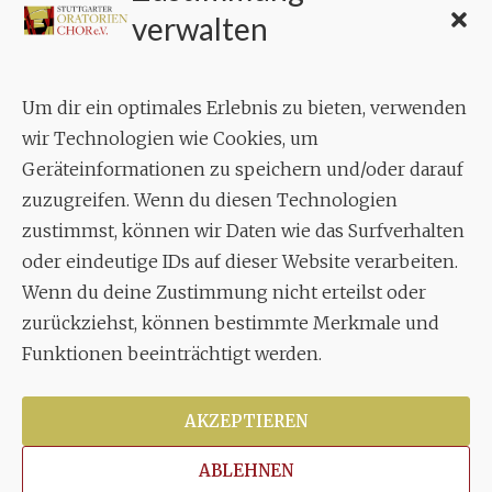
verwalten
Geschäftsstelle:
c./o.
Bruno Feil
Um dir ein optimales Erlebnis zu bieten, verwenden
Aixheimer Str. 18
wir Technologien wie Cookies, um
70619 Stuttgart
Geräteinformationen zu speichern und/oder darauf
zuzugreifen. Wenn du diesen Technologien
MUSIK
zustimmst, können wir Daten wie das Surfverhalten
Musikalischer Leiter:
oder eindeutige IDs auf dieser Website verarbeiten.
Enrico Trummer
Wenn du deine Zustimmung nicht erteilst oder
Tel.
+49 (0)177 / 34 23 57 1
zurückziehst, können bestimmte Merkmale und
Funktionen beeinträchtigt werden.
Facebook
Twitter
YouTube
Instagram
AKZEPTIEREN
ABLEHNEN
Copyright © 2026
Stuttgarter Oratorienchor e.V.
Alle