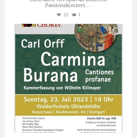
Passionskonzert…
...
22
1
stuttgarter_oratorienchor
Juli 22