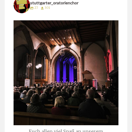
stuttgarter_oratorienchor
27
301
stuttgarter_oratorienchor
März 24
Euch allen viel Spaß an unserem