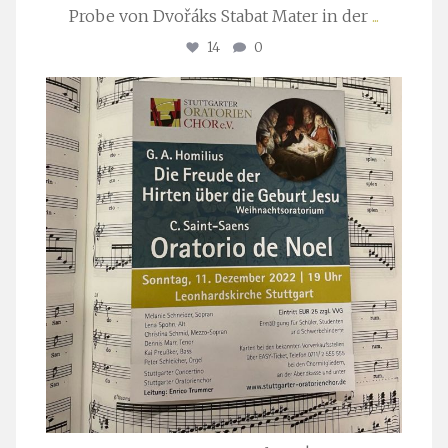
Probe von Dvořáks Stabat Mater in der
...
14
0
stuttgarter_oratorienchor
Nov. 29