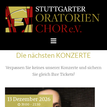
Skip
/
Home
»
Konzert
»
Cádiz - Wien und zurück
»
to
STUTTGARTER
Website Februar 2024
content
ORATORIENCHOR
E.V.
Die nächsten KONZERTE
Verpassen Sie keines unserer Konzerte und sichern
Sie gleich Ihre Tickets!
13
Dezember
2026
19:00 - 21:30