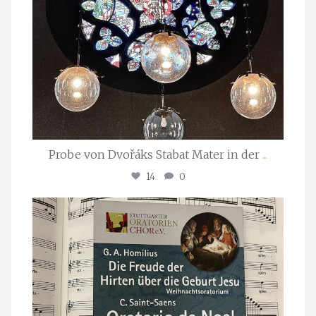
Probe von Dvořáks Stabat Mater in der
...
14
0
stuttgarter_oratorienchor
Nov. 29