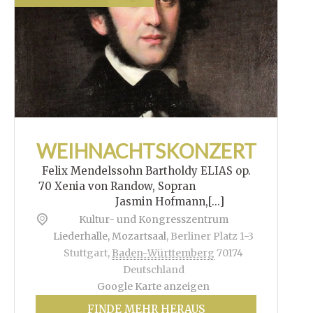
WEIHNACHTSKONZERT
Felix Mendelssohn Bartholdy ELIAS op.
70 Xenia von Randow, Sopran
Jasmin Hofmann,[...]
Kultur- und Kongresszentrum
Liederhalle, Mozartsaal
,
Berliner Platz 1-3
Stuttgart
,
Baden-Württemberg
70174
Deutschland
Google Karte anzeigen
FINDE MEHR HERAUS