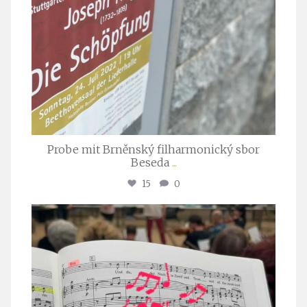
Probe mit Brněnský filharmonický sbor
Beseda
...
15
0
stuttgarter_oratorienchor
Juli 23