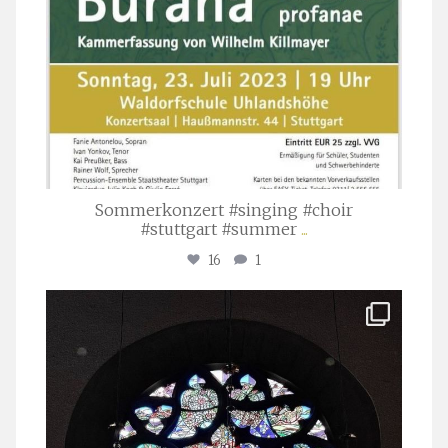
Sommerkonzert #singing #choir
#stuttgart #summer
...
16
1
stuttgarter_oratorienchor
Apr. 1