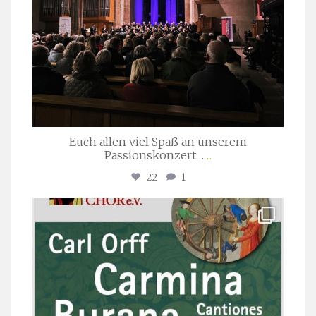
Euch allen viel Spaß an unserem
Passionskonzert…
...
22
1
stuttgarter_oratorienchor
Juli 22