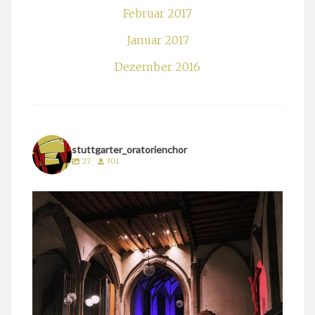
Februar 2017
Januar 2017
Dezember 2016
stuttgarter_oratorienchor
27
301
stuttgarter_oratorienchor
März 24