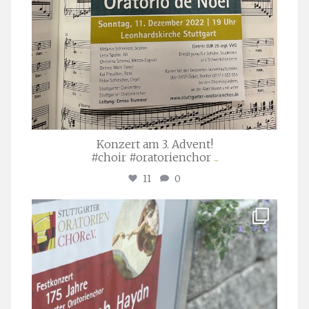
Konzert am 3. Advent!
#choir #oratorienchor
...
11
0
stuttgarter_oratorienchor
Juli 23