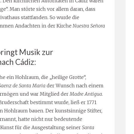
 Den kirchlichen Autoritäten in Cádiz waren
ge“. Man störte sich vor allem daran, dass
ivathaus stattfanden. So wurde die
frommen Andachten in der Kirche
Nuestra Señora
bringt Musik zur
ach Cádiz:
he ein Hohlraum, die „heilige Grotte“,
Saenz de Santa Maria
der Wunsch nach einem
Vermögen und war Mitglied der
Madre Antigua
.
 Bruderschaft bestimmt wurde, ließ er 1771
n Hohlraum bauen. Der kunstsinnige Stifter,
rnannt, hatte nicht nur bedeutende
Kunst für die Ausgestaltung seiner
Santa