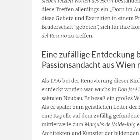
Sieben letzten Worten des Herrn
bestanden.
diese Treffen allerdings ein „Dorn im Au
diese Gebete und Exerzitien in einem Pr
Bruderschaft “gebeten”, sich für ihre 
del Rosario
zu treffen.
Eine zufällige Entdeckung 
Passionsandacht aus Wien n
Als 1756 bei der Renovierung dieser Kirc
entdeckt worden war, wuchs in
Don José 
sakralen Neubau. Er besaß ein großes 
Als er später zum geistlichen Leiter der
eine Kapelle auf dem zufällig gefundene
mittlerweile zum
Marquès de Valde-Inig
e
Architekten und Künstler der bildenden 