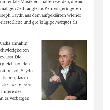
strumentale Musik erschaffen werden, die auf
aligen Zeit rangierte. Keinen geringeren
oseph Haydn aus dem aufgeklärten Wiener
 priesterliche und großzügige Marquès als
 Cádiz annahm,
Schwierigkeiten
ewusst. Die
 gleichsam den
sition soll Haydn
 haben, das in
icher war er von
 Innere des
nn es verbargen