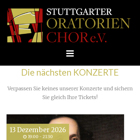
Skip
/
Home
»
Unkategorisiert
»
to
STUTTGARTER
Brünn - immer eine Reise wert!
»
content
ORATORIENCHOR
E.V.
Die nächsten KONZERTE
Verpassen Sie keines unserer Konzerte und sichern
Sie gleich Ihre Tickets!
13
Dezember
2026
19:00 - 21:30