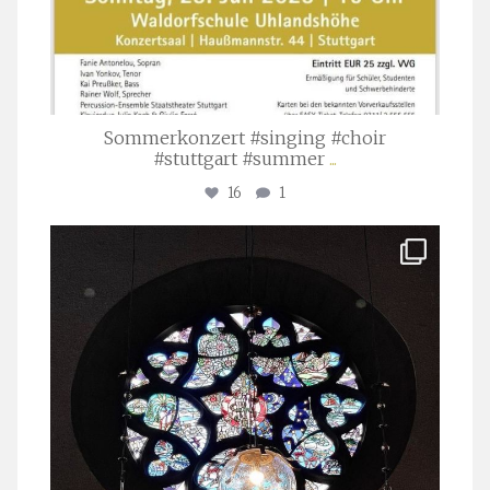
Sommerkonzert #singing #choir
#stuttgart #summer
...
16
1
stuttgarter_oratorienchor
Apr. 1