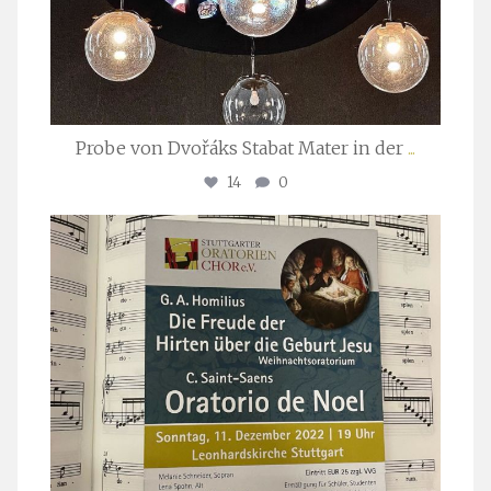
Probe von Dvořáks Stabat Mater in der
...
14
0
stuttgarter_oratorienchor
Nov. 29