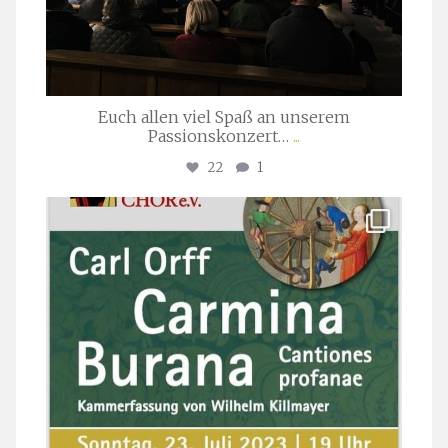
Euch allen viel Spaß an unserem
Passionskonzert…
...
22
1
stuttgarter_oratorienchor
Juli 22