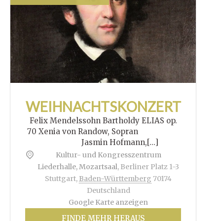
WEIHNACHTSKONZERT
Felix Mendelssohn Bartholdy ELIAS op.
70 Xenia von Randow, Sopran
Jasmin Hofmann,[...]
Kultur- und Kongresszentrum
Liederhalle, Mozartsaal
,
Berliner Platz 1-3
Stuttgart
,
Baden-Württemberg
70174
Deutschland
Google Karte anzeigen
FINDE MEHR HERAUS