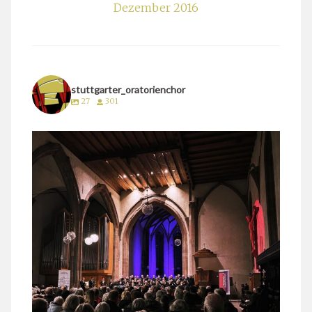
Dezember 2016
stuttgarter_oratorienchor
27
301
stuttgarter_oratorienchor
März 24