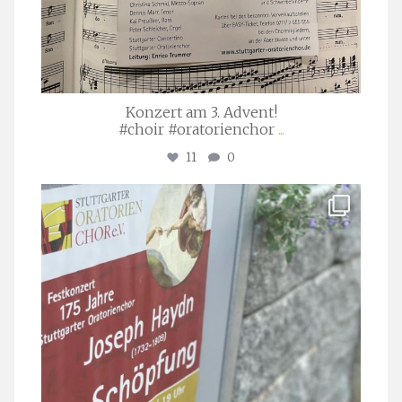
Konzert am 3. Advent!
#choir #oratorienchor
...
11
0
stuttgarter_oratorienchor
Juli 23