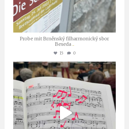
Probe mit Brněnský filharmonický sbor
Beseda
...
15
0
stuttgarter_oratorienchor
Juli 23