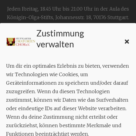
Jeden Freitag, 18.45 Uhr bis 21.00 Uhr in der Aula des
Königin-Olga-Stifts,
Johannesstr. 18,
70176 Stuttgart
.
Zustimmung
KONTAKT
verwalten
Geschäftsstelle:
c./o.
Bruno Feil
Um dir ein optimales Erlebnis zu bieten, verwenden
Aixheimer Str. 18
wir Technologien wie Cookies, um
70619 Stuttgart
Geräteinformationen zu speichern und/oder darauf
zuzugreifen. Wenn du diesen Technologien
MUSIK
zustimmst, können wir Daten wie das Surfverhalten
Musikalischer Leiter:
oder eindeutige IDs auf dieser Website verarbeiten.
Enrico Trummer
Wenn du deine Zustimmung nicht erteilst oder
Tel.
+49 (0)177 / 34 23 57 1
zurückziehst, können bestimmte Merkmale und
Funktionen beeinträchtigt werden.
Facebook
Twitter
YouTube
Instagram